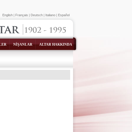
English
|
Français
|
Deutsch
|
Italiano
|
Español
LER
NİŞANLAR
ALTAR HAKKINDA