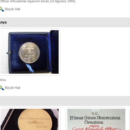
Officier d'Academie nişanının beratı (11 Ağustos 1955)
Büyük Hali
anya
Arka
Büyük Hali