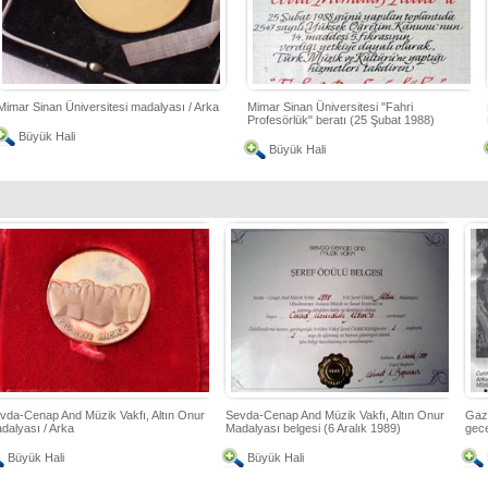
Mimar Sinan Üniversitesi madalyası / Arka
Mimar Sinan Üniversitesi "Fahri
Profesörlük" beratı (25 Şubat 1988)
Büyük Hali
Büyük Hali
vda-Cenap And Müzik Vakfı, Altın Onur
Sevda-Cenap And Müzik Vakfı, Altın Onur
Gaze
dalyası / Arka
Madalyası belgesi (6 Aralık 1989)
gece
Büyük Hali
Büyük Hali