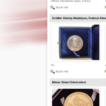
Officier d'Academie nişanı, Fransa
Büyük Hali
Schiller Gümüş Madalyası, Federal Alm
Ön
Büyük Hali
Mimar Sinan Üniversitesi