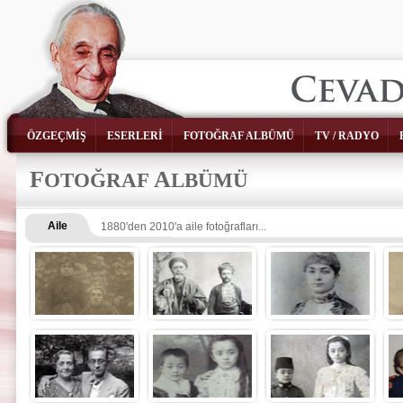
ÖZGEÇMİŞ
ESERLERİ
FOTOĞRAF ALBÜMÜ
TV / RADYO
F
A
OTOĞRAF
LBÜMÜ
Aile
1880'den 2010'a aile fotoğrafları...