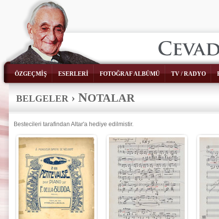
ÖZGEÇMİŞ
ESERLERİ
FOTOĞRAF ALBÜMÜ
TV / RADYO
N
›
OTALAR
BELGELER
Bestecileri tarafindan Altar'a hediye edilmistir.