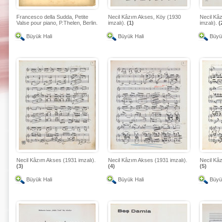
Francesco della Sudda, Petite
Necil Kâzım Akses, Köy (1930
Necil Kâ
Valse pour piano, P.Thelen, Berlin.
imzalı).
(1)
imzalı).
(
Büyük Hali
Büyük Hali
Büyü
Necil Kâzım Akses (1931 imzalı).
Necil Kâzım Akses (1931 imzalı).
Necil Kâz
(3)
(4)
(5)
Büyük Hali
Büyük Hali
Büyü