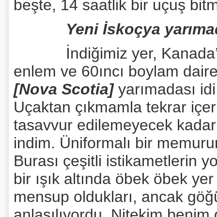
beşte, 14 saatlik bir uçuş bit
Yeni İskoçya yarıma
İndiğimiz yer, Kanada’nı
enlem ve 60ıncı boylam dair
[Nova Scotia]
yarımadası idi. 
Uçaktan çıkmamla tekrar içer
tasavvur edilemeyecek kadar
indim. Üniformalı bir memuru
Burası çeşitli istikametlerin y
bir ışık altında öbek öbek ye
mensup oldukları, ancak göğüs
anlaşılıyordu. Nitekim beni