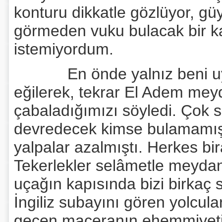
konturu dikkatle gözlüyor, g
görmeden vuku bulacak bir k
istemiyordum.
En önde yalnız beni uyanı
eğilerek, tekrar El Adem mey
çabaladığımızı söyledi. Çok 
devredecek kimse bulamamış
yalpalar azalmıştı. Herkes bir
Tekerlekler selâmetle meydan
uçağın kapısında bizi birkaç 
İngiliz subayını gören yolcul
geçen maceranın ehemmiyetin