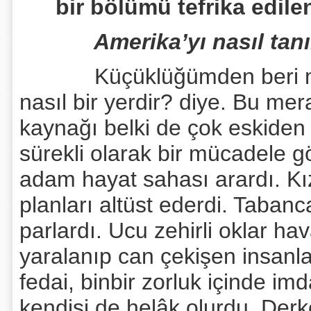
bir bölümü tefrika edile
Amerika’yı nasıl tanı
Küçüklüğümden beri mera
nasıl bir yerdir? diye. Bu mer
kaynağı belki de çok eskiden s
sürekli olarak bir mücadele g
adam hayat sahası arardı. Kızı
planları altüst ederdi. Tabancal
parlardı. Ucu zehirli oklar ha
yaralanıp can çekişen insanl
fedai, binbir zorluk içinde imd
kendisi de helâk olurdu. Derk