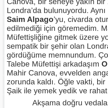
Canova, bir seneye yakın bi
Londra’da bulunuyordu. Aynı
Saim Alpago
’yu, civarda ot
edilmediği için göremedim. M
Müfettişliğine gitmek üzere y
sempatik bir şehir olan Londra
gördüğüme memnundum. Çok ş
Talebe Müfettişi arkadaşım
O
Mahir Canova, evvelden anga
zorunda kaldı. Öğle vakti, bi
Şaik ile yemek yedik ve rahat
Akşama doğru vedalaştık;