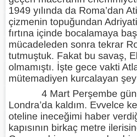
1949 yılında da Roma’dan At
çizmenin topuğundan Adriyati
fırtına içinde bocalamaya başl
mücadeleden sonra tekrar Ro
tutmuştuk. Fakat bu savaş, E
olmamıştı. İşte gece vakti At
mütemadiyen kurcalayan şeyle
4 Mart Perşembe günü s
Londra’da kaldım. Evvelce ke
oteline ineceğimi haber verdi
kapısının birkaç metre ilerisi