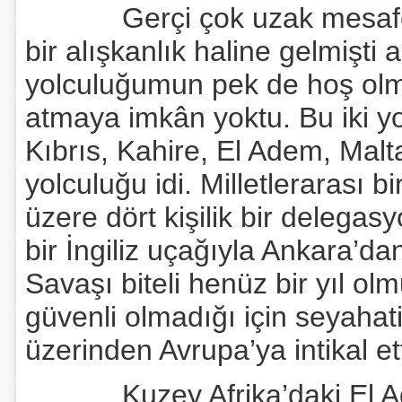
Gerçi çok uzak mesafele
bir alışkanlık haline gelmişt
yolculuğumun pek de hoş olm
atmaya imkân yoktu. Bu iki yo
Kıbrıs, Kahire, El Adem, Malt
yolculuğu idi. Milletlerarası 
üzere dört kişilik bir delegas
bir İngiliz uçağıyla Ankara’da
Savaşı biteli henüz bir yıl ol
güvenli olmadığı için seyahati
üzerinden Avrupa’ya intikal e
Kuzey Afrika’daki El Ad