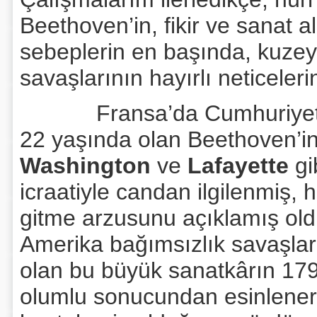
Beethoven’in, fikir ve sanat a
sebeplerin en başında, kuzey
savaşlarının hayırlı neticele
Fransa’da Cumhuriyetin il
22 yaşında olan Beethoven’i
Washington
ve
Lafayette
gi
icraatiyle candan ilgilenmiş, 
gitme arzusunu açıklamış ol
Amerika bağımsızlık savaşların
olan bu büyük sanatkârın 179
olumlu sonucundan esinlene