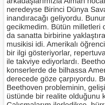
arkadaşlarımızla Alman hocala
neredeyse Birinci Dünya Sav
inandıracağı geliyordu. Bunu
gecikmedim. Bütün milletleri 
da sanatta birbirine yaklaştı
musikisi idi. Amerikalı öğren
bir ilgi gösteriyorlar, repert
ile takviye ediyorlardı. Beetho
konserlerde de bilhassa Ameri
derecede göze çarpıyordu. Bu i
Beethoven probleminin, gelişi
üstünde bir realite olduğunu
Çalışmalarım ilerledikçe, hür