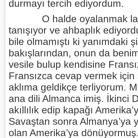
durmayı tercih ediyordum.
O halde oyalanmak lazımd
tanışıyor ve ahbaplık ediyord
bile olmamıştı ki yanımdaki
bakışlarından, onun da beni
vesile bulup kendisine Frans
Fransızca cevap vermek için sa
aklıma geldikçe terliyorum.
ana dili Almanca imiş. İkinc
akıllılık edip kapağı Amerika
Savaştan sonra Almanya’ya yapt
olan Amerika’ya dönüyormuş