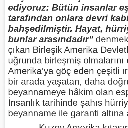
ediyoruz: Bütün insanlar eşi
tarafından onlara devri kab
bahşedilmiştir. Hayat, hürr
bunlar arasındadır”
denmekt
çıkan Birleşik Amerika Devlet
uğrunda birleşmiş olmalarını d
Amerika’ya göç eden çeşitli ı
bir arada yaşatan, daha doğru
beyannameye hâkim olan esp
İnsanlık tarihinde şahıs hürr
beyanname ile garanti altına 
Kuzey Amerika kıtasına dü