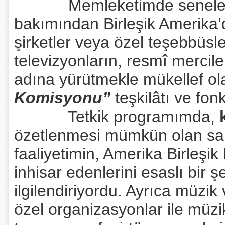
Memleketimde senelerce
bakımından Birleşik Amerika’d
şirketler veya özel teşebbüsle
televizyonların, resmî mercile
adına yürütmekle mükellef o
Komisyonu”
teşkilâtı ve fon
Tetkik programımda,
özetlenmesi mümkün olan sah
faaliyetimin, Amerika Birleşik 
inhisar edenlerini esaslı bir 
ilgilendiriyordu. Ayrıca müzik 
özel organizasyonlar ile müzik