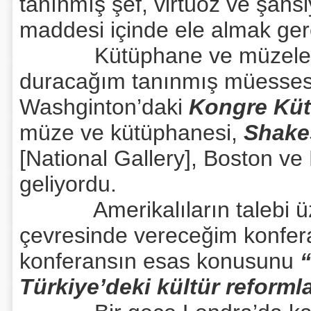
tanınmış şef, virtüoz ve şahs
maddesi içinde ele almak ger
Kütüphane ve müzelere ge
duracağım tanınmış müessese
Washginton’daki
Kongre Kü
müze ve kütüphanesi,
Shake
[National Gallery], Boston ve
geliyordu.
Amerikalıların talebi üzer
çevresinde vereceğim konfera
konferansın esas konusunu
Türkiye’deki kültür reformla