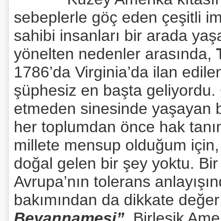
sebeplerle göç eden çeşitli i
sahibi insanları bir arada y
yönelten nedenler arasında,
1786’da Virginia’da ilan edi
şüphesiz en başta geliyordu. 
etmeden sinesinde yaşayan b
her toplumdan önce hak tanı
millete mensup olduğum için
doğal gelen bir şey yoktu. Bi
Avrupa’nın tolerans anlayışı
bakımından da dikkate değer
Beyannamesi”
, Birleşik Ame