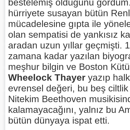
bestelemiş olduğunu gördüm.
hürriyete susayan bütün Renli
mücadelesine gıpta ile yönel
olan sempatisi de yankısız k
aradan uzun yıllar geçmişti.
zamana kadar yazılan biyogra
meşhur bilgin ve Boston Küt
Wheelock Thayer
yazıp hal
evrensel değeri, bu beş ciltli
Nitekim Beethoven musikisind
kalamayacağını, yalnız bu Am
bütün dünyaya ispat etti.