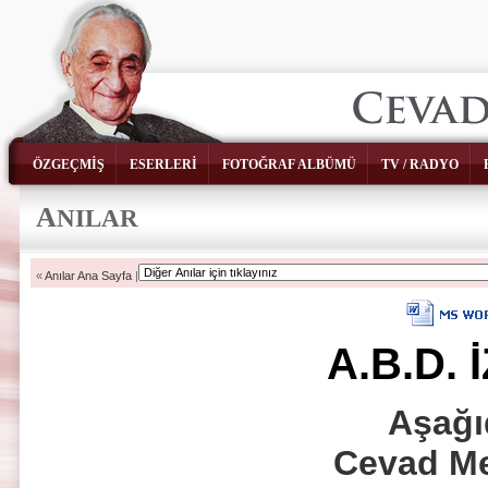
ÖZGEÇMİŞ
ESERLERİ
FOTOĞRAF ALBÜMÜ
TV / RADYO
A
NILAR
«
Anılar Ana Sayfa
|
A.B.D. 
Aşağı
Cevad Me