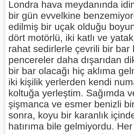
Londra hava meydanında idim
bir gün evvelkine benzemiyord
edilmiş bir uçak olduğu boyu
dört motörlü, iki katlı ve yatakl
rahat sedirlerle çevrili bir ba
pencereler daha dışarıdan dik
bir bar olacağı hiç aklıma ge
iki kişilik yerlerden kendi n
koltuğa yerleştim. Sağımda v
şişmanca ve esmer benizli b
sonra, koyu bir karanlık için
hatırıma bile gelmiyordu. He