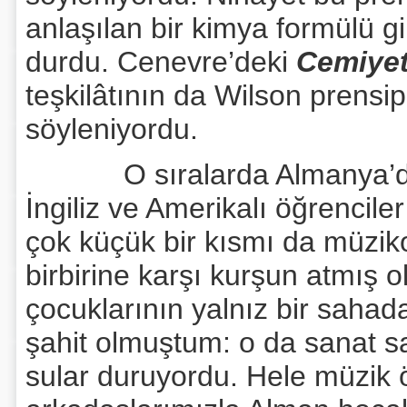
anlaşılan bir kimya formülü gi
durdu. Cenevre’deki
Cemiye
teşkilâtının da Wilson prens
söyleniyordu.
O sıralarda Almanya’da ö
İngiliz ve Amerikalı öğrencile
çok küçük bir kısmı da müzikol
birbirine karşı kurşun atmış 
çocuklarının yalnız bir sahada
şahit olmuştum: o da sanat sa
sular duruyordu. Hele müzik ö