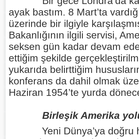
Bir gece Londra’da kaldık
ayak bastım. 8 Mart’ta var
üzerinde bir ilgiyle karşılaşmı
Bakanlığının ilgili servisi, Am
seksen gün kadar devam edec
ettiğim şekilde gerçekleştiril
yukarıda belirttiğim hususları
konferans da dahil olmak üzer
Haziran 1954’te yurda dönec
Birleşik Amerika yo
Yeni Dünya’ya doğru haval