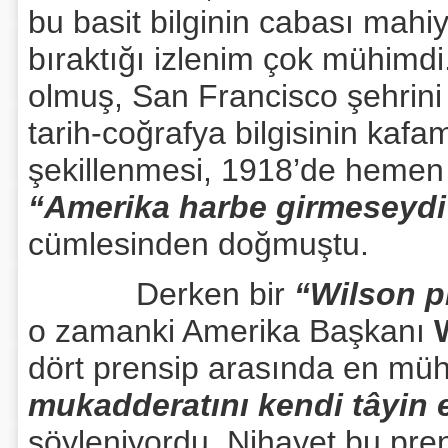
bu basit bilginin cabası mahi
bıraktığı izlenim çok mühim
olmuş, San Francisco şehrini 
tarih-coğrafya bilgisinin kaf
şekillenmesi, 1918’de hemen 
“Amerika harbe girmeseydi
cümlesinden doğmuştu.
Derken bir
“Wilson p
o zamanki Amerika Başkanı
dört prensip arasında en müh
mukadderatını kendi tâyin
söyleniyordu. Nihayet bu pre