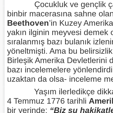
Çocukluk ve gençlik çağla
binbir macerasına sahne olan 
Beethoven
’in Kuzey Amerika
yakın ilginin meyvesi demek 
sıralanmış bazı bulanık izleni
yöneltmişti. Ama bu belirsizli
Birleşik Amerika Devletlerin
bazı incelemelere yönlendirdi 
uzaktan da olsa- inceleme 
Yaşım ilerledikçe dikkatim
4 Temmuz 1776 tarihli
Ameri
bir yerinde:
“Biz şu hakikatl