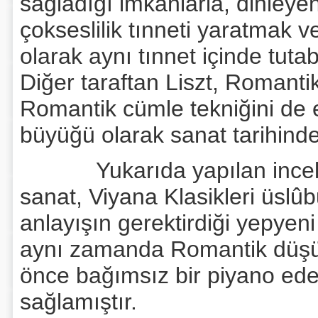
sağladığı imkânlarla, dinleye
çokseslilik tınneti yaratmak 
olarak aynı tınnet içinde tut
Diğer taraftan Liszt, Romant
Romantik cümle tekniğini de e
büyüğü olarak sanat tarihinde 
Yukarıda yapılan inceleme
sanat, Viyana Klasikleri üslûb
anlayışın gerektirdiği yepye
aynı zamanda Romantik düşü
önce bağımsız bir piyano ed
sağlamıştır.