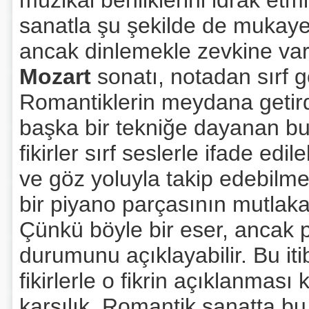
müzikal benliklerini idrak etmi
sanatla şu şekilde de mukaye
ancak dinlemekle zevkine varı
Mozart
sonatı, notadan sırf g
Romantiklerin meydana getird
başka bir tekniğe dayanan bu
fikirler sırf seslerle ifade edil
ve göz yoluyla takip edebil
bir piyano parçasının mutlaka
Çünkü böyle bir eser, ancak p
durumunu açıklayabilir. Bu iti
fikirlerle o fikrin açıklanması
karşılık, Romantik sanatta bu