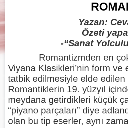
ROMAN
Yazan: Cev
Özeti yap
-“Sanat Yolculu
Romantizmden en çok fayd
Viyana Klasikleri’nin form ve 
tatbik edilmesiyle elde edilen 
Romantiklerin 19. yüzyıl içind
meydana getirdikleri küçük çap
“piyano parçaları” diye adlan
olan bu tip eserler, aynı za