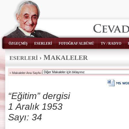
ÖZGEÇMİŞ
ESERLERİ
FOTOĞRAF ALBÜMÜ
TV / RADYO
M
›
AKALELER
ESERLERİ
«
Makaleler Ana Sayfa
|
“Eğitim” dergisi
1 Aralık 1953
Sayı: 34