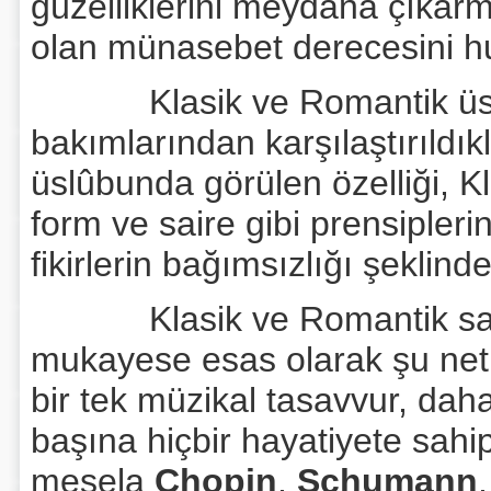
güzelliklerini meydana çıkar
olan münasebet derecesini hu
Klasik ve Romantik üslû
bakımlarından karşılaştırıldık
üslûbunda görülen özelliği, K
form ve saire gibi prensipleri
fikirlerin bağımsızlığı şekli
Klasik ve Romantik sanat a
mukayese esas olarak şu netic
bir tek müzikal tasavvur, dah
başına hiçbir hayatiyete sahi
mesela
Chopin
,
Schumann