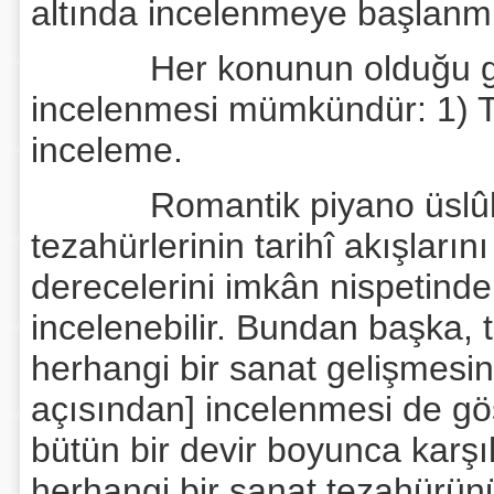
altında incelenmeye başlanmı
Her konunun olduğu gibi,
incelenmesi mümkündür: 1) Ta
inceleme.
Romantik piyano üslûbu k
tezahürlerinin tarihî akışların
derecelerini imkân nispetinde
incelenebilir. Bundan başka,
herhangi bir sanat gelişmesini
açısından] incelenmesi de gös
bütün bir devir boyunca karş
herhangi bir sanat tezahürünü