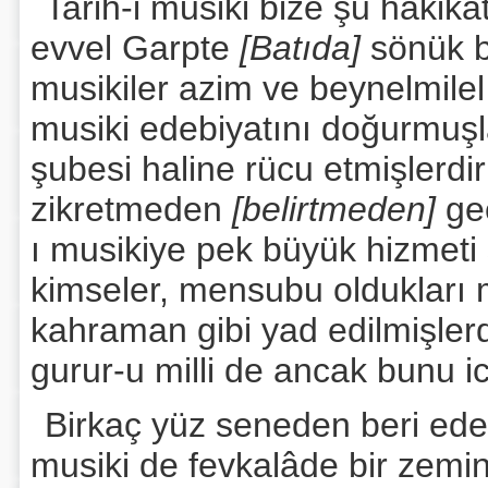
Tarih-i musiki bize şu hakika
evvel Garpte
[Batıda]
sönük b
musikiler azim ve beynelmile
musiki edebiyatını doğurmuşla
şubesi haline rücu etmişlerdi
zikretmeden
[belirtmeden]
ge
ı musikiye pek büyük hizmet
kimseler, mensubu oldukları mi
kahraman gibi yad edilmişlerd
gurur-u milli de ancak bunu ica
Birkaç yüz seneden beri edeb
musiki de fevkalâde bir zemin