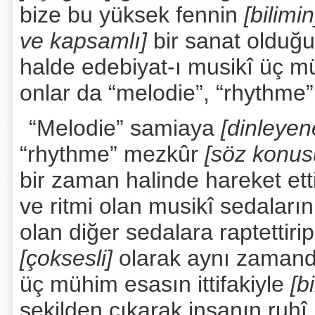
bize bu yüksek fennin
[bilimi
ve kapsamlı]
bir sanat olduğu
halde edebiyat-ı musikî üç m
onlar da “melodie”, “rhythme”
“Melodie” samiaya
[dinleye
“rhythme” mezkûr
[söz konu
bir zaman halinde hareket et
ve ritmi olan musikî sedaların
olan diğer sedalara raptettiri
[çoksesli]
olarak aynı zamanda
üç mühim esasın ittifakiyle
[b
şekilden çıkarak insanın ruhî