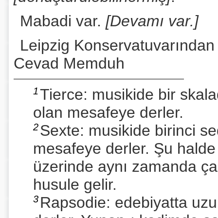
Mabadi var.
[Devamı var.]
Leipzig Konservatuvarından
Cevad Memduh
1
Tierce: musikide bir ska
olan mesafeye derler.
2
Sexte: musikide birinci s
mesafeye derler. Şu halde 
üzerinde aynı zamanda çalın
husule gelir.
3
Rapsodie: edebiyatta uzun 