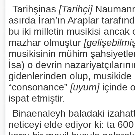
Tarihşinas
[Tarihçi]
Naumann
asırda İran’ın Araplar tarafın
bu iki milletin musikisi ancak
mazhar olmuştur
[gelişebilmiş
musikisinin mühim şahsiyetler
İsa) o devrin nazariyatçıların
gidenlerinden olup, musikide 
“consonance”
[uyum]
içinde 
ispat etmiştir.
Binaenaleyh baladaki izaha
neticeyi elde ediyor ki: ta 6