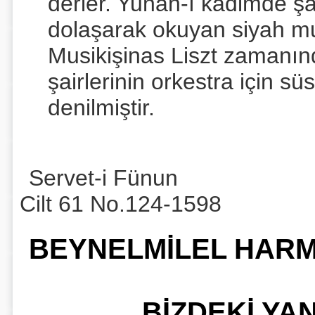
derler. Yunan-ı kadimde şa
dolaşarak okuyan siyah mug
Musikişinas Liszt zamanın
şairlerinin orkestra için s
denilmiştir.
Servet-i Fünun
Cilt 61 No.124-1598
BEYNELMİLEL HARMO
BİZDEKİ YA