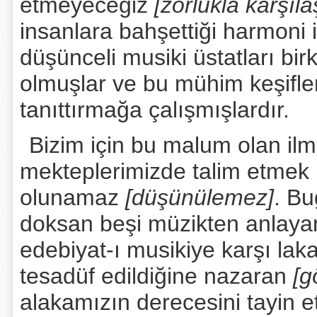
etmeyeceğiz
[zorlukla karşı
insanlara bahşettiği harmoni i
düşünceli musiki üstatları bi
olmuşlar ve bu mühim keşifler
tanıttırmağa çalışmışlardır.
Bizim için bu malum olan ilm
mekteplerimizde talim etmek 
olunamaz
[düşünülemez]
. Bu
doksan beşi müzikten anlay
edebiyat-ı musikiye karşı lak
tesadüf edildiğine nazaran
[g
alakamızın derecesini tayin 