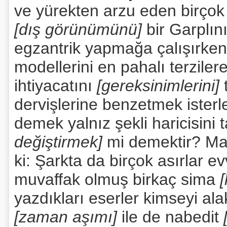
ve yürekten arzu eden birçok k
[dış görünümünü]
bir Garplın
egzantrik yapmağa çalışırken,
modellerini en pahalı terzile
ihtiyacatını
[gereksinimlerini]
dervişlerine benzetmek ister
demek yalnız şekli haricisini 
değiştirmek]
mi demektir? Ma
ki: Şarkta da birçok asırlar e
muvaffak olmuş birkaç sima
[
yazdıkları eserler kimseyi a
[zaman aşımı]
ile de nabedit