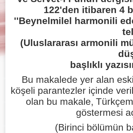
122'den itibaren 4
''Beynelmilel harmonili ed
te
(Uluslararası armonili mü
dü
başlıklı yazıs
Bu makalede yer alan eski 
köşeli parantezler içinde ver
olan bu makale, Türkçemiz
göstermesi aç
(Birinci bölümün b