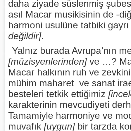
daha ziyade süslenmiş şubesi
asıl Macar musikisinin de -di
harmoni usulüne tatbiki gayrı
değildir]
.
Yalnız burada Avrupa’nın m
[müzisyenlerinden]
ve …? Mac
Macar halkının ruh ve zevkin
mühim maharet ve sanat irae
besteleri tetkik ettiğimiz
[ince
karakterinin mevcudiyeti de
Tamamiyle harmoniye ve mod
muvafık
[uygun]
bir tarzda k