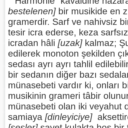
“Harmonie” kavaidine naza
bestelenen]
bir musikide en 
gramerdir. Sarf ve nahivsiz bi
tesir icra ederse, keza sarfsız
icradan hâli
[uzak]
kalmaz; Şu
edilerek monoton şekilden çık
sedası ayrı ayrı tahlil edilebil
bir sedanın diğer bazı sedala
münasebeti vardır ki, onları b
musikinin grameri tâbir olunu
münasebeti olan iki veyahut
samiaya
[dinleyiciye]
aksettir
[sesler]
şayet kulakta hoş bir t