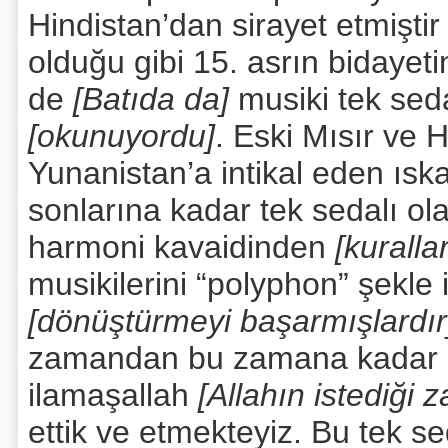
Hindistan’dan sirayet etmişti
olduğu gibi 15. asrın bidayet
de
[Batıda da]
musiki tek seda
[okunuyordu]
. Eski Mısır ve
Yunanistan’a intikal eden ıska
sonlarına kadar tek sedalı ola
harmoni kavaidinden
[kurall
musikilerini “polyphon” şekle
[dönüştürmeyi başarmışlardır
zamandan bu zamana kadar mu
ilamaşallah
[Allahın istediği
ettik ve etmekteyiz. Bu tek se