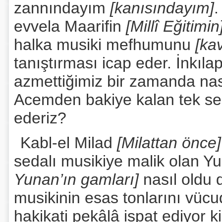
zannındayım
[kanısındayım]
.
evvela Maarifin
[Millî Eğitimi
halka musiki mefhumunu
[ka
tanıştırması icap eder. İnkıla
azmettiğimiz bir zamanda nası
Acemden bakiye kalan tek se
ederiz?
Kabl-el Milad
[Milattan önce
sedalı musikiye malik olan Y
Yunan’ın gamları]
nasıl oldu 
musikinin esas tonlarını vüc
hakikati pekâlâ ispat ediyor 