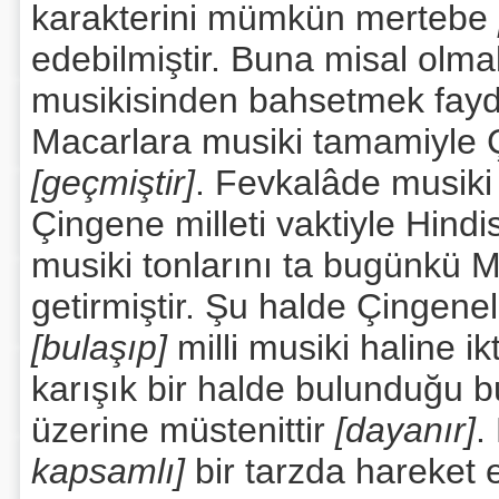
karakterini mümkün mertebe
edebilmiştir. Buna misal olma
musikisinden bahsetmek fay
Macarlara musiki tamamiyle Çi
[geçmiştir]
. Fevkalâde musiki 
Çingene milleti vaktiyle Hindi
musiki tonlarını ta bugünkü 
getirmiştir. Şu halde Çingene
[bulaşıp]
milli musiki haline i
karışık bir halde bulunduğu b
üzerine müstenittir
[dayanır]
.
kapsamlı]
bir tarzda hareket 