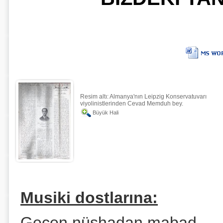
Resim altı: Almanya'nın Leipzig Konservatuvarı
viyolinistlerinden Cevad Memduh bey.
Büyük Hali
Musiki dostlarına:
Geçen nüshadan mabad