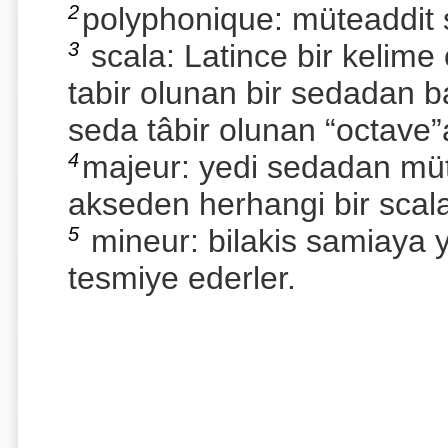
2
polyphonique: müteaddit s
3
scala: Latince bir kelime
tabir olunan bir sedadan b
seda tâbir olunan “octave”
4
majeur: yedi sedadan müt
akseden herhangi bir scala
5
mineur: bilakis samiaya 
tesmiye ederler.