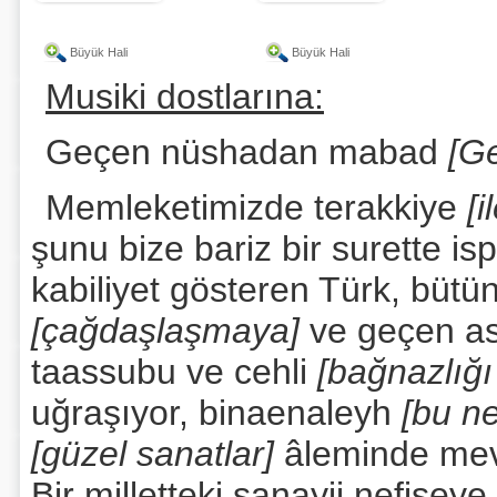
Büyük Hali
Büyük Hali
Musiki dostlarına:
Geçen nüshadan mabad
[G
Memleketimizde terakkiye
[
şunu bize bariz bir surette isp
kabiliyet gösteren Türk, bütü
[çağdaşlaşmaya]
ve geçen as
taassubu ve cehli
[bağnazlığı
uğraşıyor, binaenaleyh
[bu n
[güzel sanatlar]
âleminde mev
Bir milletteki sanayii nefisey