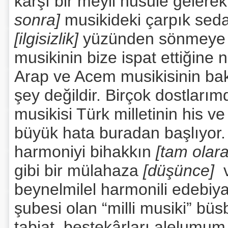
karşı bir meyil husule gelere
sonra]
musikideki çarpık seda
[ilgisizlik]
yüzünden sönmeye m
musikinin bize ispat ettiğine
Arap ve Acem musikisinin ba
şey değildir. Birçok dostları
musikisi Türk milletinin his 
büyük hata buradan başlıyor. Z
harmoniyi bihakkın
[tam olar
gibi bir mülahaza
[düşünce]
v
beynelmilel harmonili edebiyat
şubesi olan “milli musiki” büs
tabiat, bestekârları alelumu