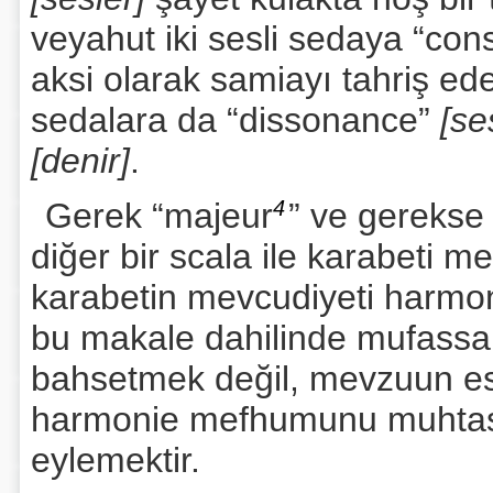
veyahut iki sesli sedaya “co
aksi olarak samiayı tahriş e
sedalara da “dissonance”
[s
[denir]
.
Gerek “majeur
4
” ve gerekse
diğer bir scala ile karabeti m
karabetin mevcudiyeti harmon
bu makale dahilinde mufass
bahsetmek değil, mevzuun es
harmonie mefhumunu muhta
eylemektir.