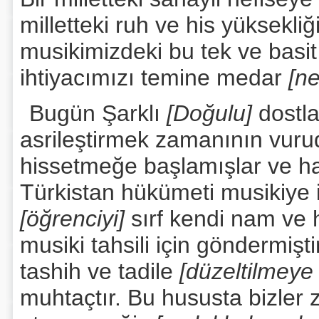
milletteki ruh ve his yüksekliğ
musikimizdeki bu tek ve basit
ihtiyacımızı temine medar
[n
Bugün Şarklı
[Doğulu]
dostla
asrileştirmek zamanının vuru
hissetmeğe başlamışlar ve ha
Türkistan hükümeti musikiye i
[öğrenciyi]
sırf kendi nam ve 
musiki tahsili için göndermiş
tashih ve tadile
[düzeltilmeye
muhtaçtır. Bu hususta bizler 