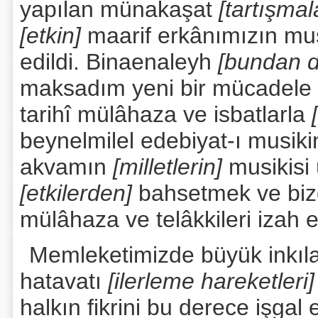
yapılan münakaşat
[tartışmal
[etkin]
maarif erkânımızın m
edildi. Binaenaleyh
[bundan d
maksadım yeni bir mücadele ka
tarihî mülâhaza ve isbatlarla
beynelmilel edebiyat-ı musiki
akvamın
[milletlerin]
musikisi ü
[etkilerden]
bahsetmek ve bizd
mülâhaza ve telâkkileri izah e
Memleketimizde büyük inkıla
hatavatı
[ilerleme hareketleri]
halkın fikrini bu derece işga