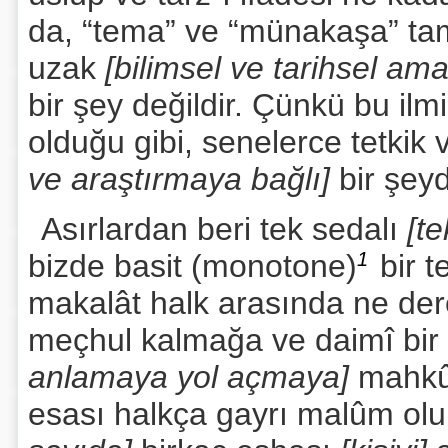
da, “tema” ve “münakaşa” tam
uzak
[bilimsel ve tarihsel am
bir şey değildir. Çünkü bu il
olduğu gibi, senelerce tetkik
ve araştırmaya bağlı]
bir şeyd
Asırlardan beri tek sedalı
[te
bizde basit (monotone)
1
bir te
makalât halk arasında ne dere
meçhul kalmağa ve daimî bir
anlamaya yol açmaya]
mahkûm
esası halkça gayrı malûm ol