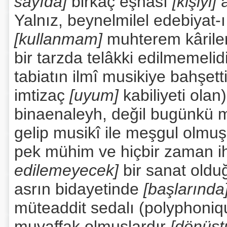
sayıda]
birkaç eşhası
[kişiyi]
Yalnız, beynelmilel edebiyat-ı 
[kullanmam]
muhterem kârile
bir tarzda telâkki edilmemelid
tabiatın ilmî musikiye bahşett
imtizaç
[uyum]
kabiliyeti olan
binaenaleyh, değil bugünkü mu
gelip musikî ile meşgul olmuş 
pek mühim ve hiçbir zaman i
edilemeyecek]
bir sanat oldu
asrın bidayetinde
[başlarında
müteaddit sedalı (polyphoniq
muvaffak olmuşlardır
[dönüşt