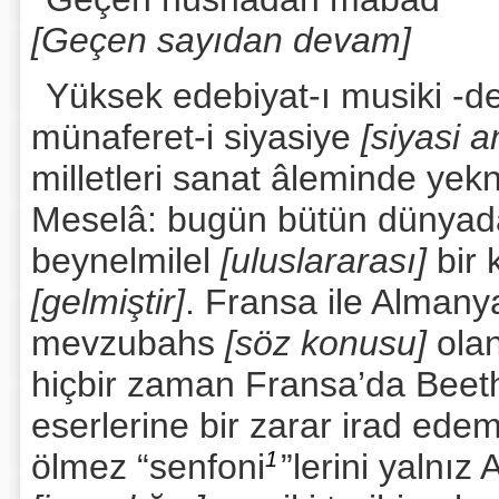
[Geçen sayıdan devam]
Yüksek edebiyat-ı musiki -d
münaferet-i siyasiye
[siyasi 
milletleri sanat âleminde ye
Meselâ: bugün bütün dünyad
beynelmilel
[uluslararası]
bir 
[gelmiştir]
. Fransa ile Almany
mevzubahs
[söz konusu]
ola
hiçbir zaman Fransa’da Bee
eserlerine bir zarar irad ede
ölmez “senfoni
1
”lerini yalnız