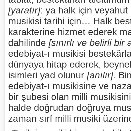
[yaratır]
: ya halk için veyahu
musikisi tarihi için… Halk bes
karakterine hizmet ederek m
dahilinde
[sınırlı ve belirli bir
edebiyat-ı musikisi bestekârl
dünyaya hitap ederek, beynel
isimleri yad olunur
[anılır]
. Bi
edebiyat-ı musikisine ve naza
bir şubesi olan milli musikisi
halde doğrudan doğruya musi
zaman sırf milli musiki üzerin