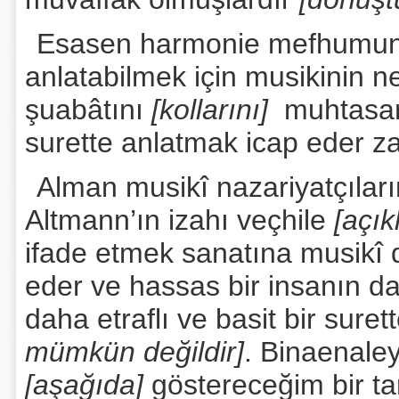
Esasen harmonie mefhumu
anlatabilmek için musikinin
şuabâtını
[kollarını]
muhtasar 
surette anlatmak icap eder z
Alman musikî nazariyatçılar
Altmann’ın izahı veçhile
[açı
ifade etmek sanatına musikî d
eder ve hassas bir insanın da
daha etraflı ve basit bir suret
mümkün değildir]
. Binaenaley
[aşağıda]
göstereceğim bir ta