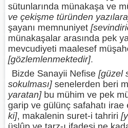
sütunlarında münakaşa ve m
ve çekişme türünden yazılara
şayanı memnuniyet
[sevindiri
münakaşalar arasında pek yanl
mevcudiyeti maalesef müşahe
[gözlemlenmektedir]
.
Bizde Sanayii Nefise
[güzel 
sokulması]
senelerden beri m
yaratan]
bu mühim ve pek mü
garip ve gülünç safahatı irae 
ki]
, makalenin suret-i tahriri
[y
üslûp ve tarz-ı ifadesi ne k