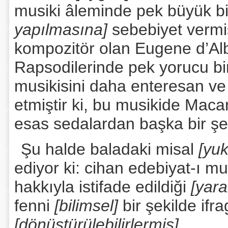
musiki âleminde pek büyük b
yapılmasına]
sebebiyet vermiş
kompozitör olan Eugene d’Alber
Rapsodilerinde pek yorucu bi
musikisini daha enteresan ve 
etmiştir ki, bu musikide Macarl
esas sedalardan başka bir şe
Şu halde baladaki misal
[yu
ediyor ki: cihan edebiyat-ı m
hakkıyla istifade edildiği
[yara
fenni
[bilimsel]
bir şekilde ifra
[dönüştürülebilirlermiş]
.