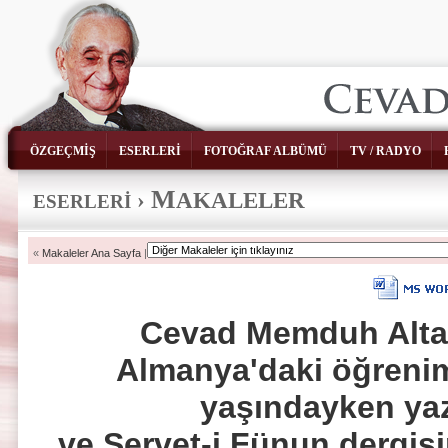
ÖZGEÇMİŞ
ESERLERİ
FOTOĞRAF ALBÜMÜ
TV / RADYO
M
›
AKALELER
ESERLERİ
«
Makaleler Ana Sayfa
|
Cevad Memduh Altar'
Almanya'daki öğreni
yaşındayken yaz
ve Servet-i Fünun dergisi