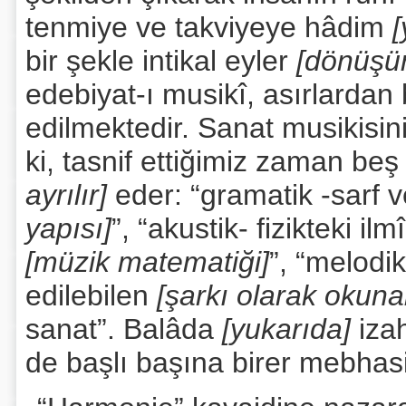
tenmiye ve takviyeye hâdim
[
bir şekle intikal eyler
[dönüşür
edebiyat-ı musikî, asırlardan 
edilmektedir. Sanat musikisini
ki, tasnif ettiğimiz zaman b
ayrılır]
eder: “gramatik -sarf 
yapısı]
”, “akustik- fizikteki il
[müzik matematiği]
”, “melodi
edilebilen
[şarkı olarak okuna
sanat”. Balâda
[yukarıda]
izah
de başlı başına birer mebhasi