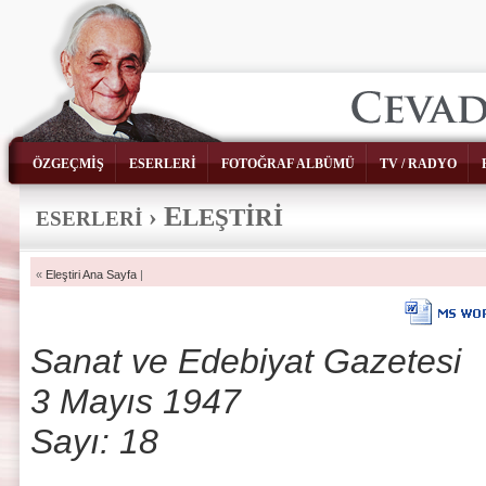
ÖZGEÇMİŞ
ESERLERİ
FOTOĞRAF ALBÜMÜ
TV / RADYO
E
›
LEŞTİRİ
ESERLERİ
«
Eleştiri Ana Sayfa
|
Sanat ve Edebiyat Gazetesi
3 Mayıs 1947
Sayı: 18