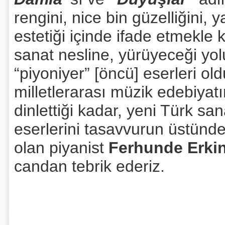
rengini, nice bin güzelliğini,
estetiği içinde ifade etmekle
sanat nesline, yürüyeceği yo
“piyoniyer” [öncü] eserleri old
milletlerarası müzik edebiyat
dinlettiği kadar, yeni Türk san
eserlerini tasavvurun üstünde 
olan piyanist
Ferhunde Erki
candan tebrik ederiz.