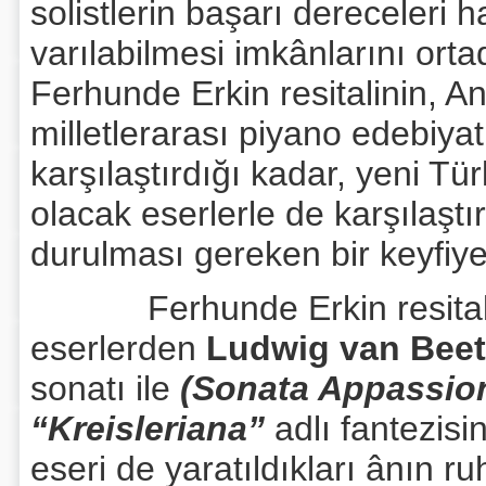
solistlerin başarı dereceleri
varılabilmesi imkânlarını orta
Ferhunde Erkin resitalinin, A
milletlerarası piyano edebiyat
karşılaştırdığı kadar, yeni T
olacak eserlerle de karşılaştı
durulması gereken bir keyfiyet
Ferhunde Erkin resitalinin
eserlerden
Ludwig van Bee
sonatı ile
(Sonata Appassio
“Kreisleriana”
adlı fantezisin
eseri de yaratıldıkları ânın r