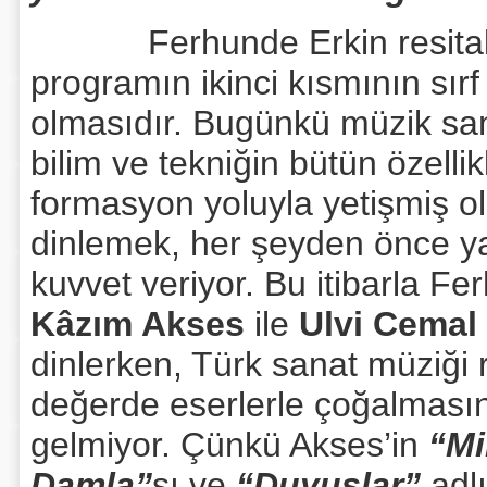
Ferhunde Erkin resitalinin
programın ikinci kısmının sır
olmasıdır. Bugünkü müzik sana
bilim ve tekniğin bütün özelli
formasyon yoluyla yetişmiş ol
dinlemek, her şeyden önce ya
kuvvet veriyor. Bu itibarla F
Kâzım Akses
ile
Ulvi Cemal
dinlerken, Türk sanat müziği 
değerde eserlerle çoğalmasın
gelmiyor. Çünkü Akses’in
“Mi
Damla”
sı ve
“Duyuşlar”
adlı