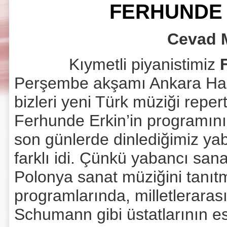
FERHUNDE 
Cevad 
Kıymetli piyanistimiz
Perşembe akşamı Ankara Halke
bizleri yeni Türk müziği repert
Ferhunde Erkin’in programını t
son günlerde dinlediğimiz yab
farklı idi. Çünkü yabancı sana
Polonya sanat müziğini tanıt
programlarında, milletlerara
Schumann gibi üstatlarının e