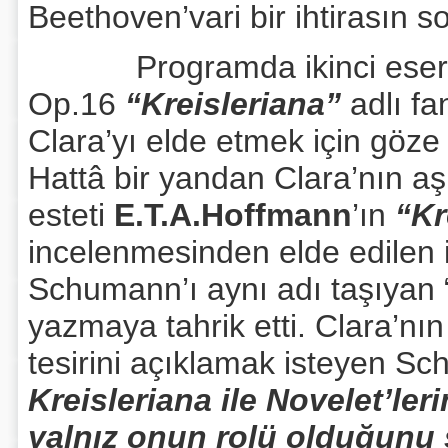
Beethoven’vari bir ihtirasın so
Programda ikinci eser o
Op.16
“Kreisleriana”
adlı fan
Clara’yı elde etmek için göze
Hattâ bir yandan Clara’nın aş
esteti
E.T.A.Hoffmann
’ın
“Kr
incelenmesinden elde edilen in
Schumann’ı aynı adı taşıyan “
yazmaya tahrik etti. Clara’n
tesirini açıklamak isteyen S
Kreisleriana ile Novelet’l
yalnız onun rolü olduğunu 