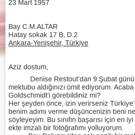
23 Mart 1957
Bay C.M.ALTAR
Hatay sokak 17 B, D.2
Ankara-Yenişehir, Türkiye
Aziz dostum,
Denise Restout’dan 9 Şubat günü si
mektubu aldığınızı ümit ediyorum. Aca
Goldschmidt’i görebildiniz mi?
Her şeyden önce, izin verirseniz Türkiye’d
benim adımı verme düşüncenizin beni ne
söyleyeyim. Bu sınıfın başarısı için en iyi 
ekte imzalı bir fotoğrafımı yolluyorum.