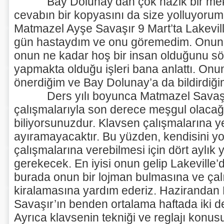
Bay Dolunay’dan çok nazik bir mekt
cevabın bir kopyasını da size yolluyorum
Matmazel Ayşe Savaşır 9 Mart’ta Lakevill
gün hastaydım ve onu göremedim. Onunl
onun ne kadar hoş bir insan olduğunu s
yapmakta olduğu işleri bana anlattı. Onun
önerdiğim ve Bay Dolunay’a da bildirdiği
Ders yılı boyunca Matmazel Savaşır’ı
çalışmalarıyla son derece meşgul olacağ
biliyorsunuzdur. Klavsen çalışmalarına y
ayıramayacaktır. Bu yüzden, kendisini yo
çalışmalarına verebilmesi için dört aylık 
gerekecek. En iyisi onun gelip Lakeville’d
burada onun bir lojman bulmasına ve çalı
kiralamasına yardım ederiz. Hazirandan
Savaşır’ın benden ortalama haftada iki 
Ayrıca klavsenin tekniği ve reglajı kon