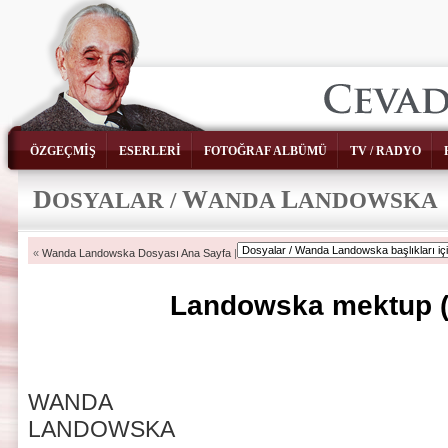
ÖZGEÇMİŞ
ESERLERİ
FOTOĞRAF ALBÜMÜ
TV / RADYO
D
W
L
OSYALAR /
ANDA
ANDOWSKA
«
Wanda Landowska Dosyası Ana Sayfa
|
Landowska mektup (
WANDA
LAND