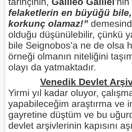
tarihçinin,
Galileo Galilei
’ni
felaketlerin en büyüğü bile,
korkunç olamaz!”
demesinde
olduğu düşünülebilir, çünkü y
bile Seignobos’a ne de olsa h
örneği olmanın niteliğini taşı
olayı da yatmaktadır.
Venedik Devlet Arşi
Yirmi yıl kadar oluyor, çalış
yapabileceğim araştırma ve i
gayretine düştüm ve bu uğurd
devlet arşivlerinin kapısını aş