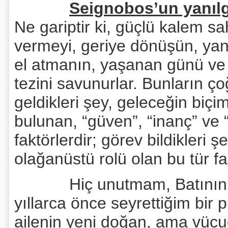
Seignobos’un yanılg
Ne gariptir ki, güçlü kalem s
vermeyi, geriye dönüşün, yani 
el atmanın, yaşanan günü ve
tezini savunurlar. Bunların ço
geldikleri şey, geleceğin biç
bulunan, “güven”, “inanç” ve “
faktörlerdir; görev bildikleri 
olağanüstü rolü olan bu tür fa
Hiç unutmam, Batının ünlü
yıllarca önce seyrettiğim bir 
ailenin yeni doğan, ama vü