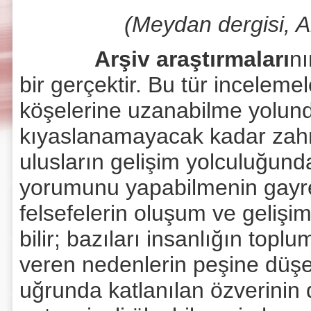
(Meydan dergisi, A
Arşiv araştırmaları
nı
bir gerçektir. Bu tür incelem
köşelerine uzanabilme yolund
kıyaslanamayacak kadar zahme
ulusların gelişim yolculuğunda
yorumunu yapabilmenin gayreti 
felsefelerin oluşum ve gelişi
bilir; bazıları insanlığın top
veren nedenlerin peşine düşer
uğrunda katlanılan özverinin 