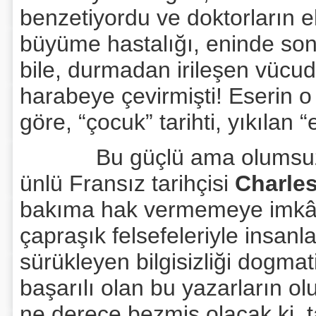
benzetiyordu ve doktorların e
büyüme hastalığı, eninde son
bile, durmadan irileşen vücudu
harabeye çevirmişti! Eserin 
göre, “çocuk” tarihti, yıkılan 
Bu güçlü ama olumsuz kal
ünlü Fransız tarihçisi
Charle
bakıma hak vermemeye imkân
çapraşık felsefeleriyle insanla
sürükleyen bilgisizliği dogma
başarılı olan bu yazarların ol
ne derece bezmiş olacak ki, t