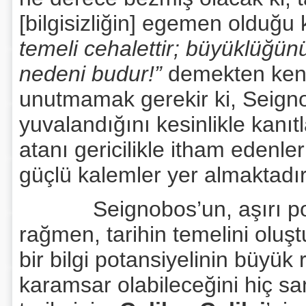
[bilgisizliğin] egemen olduğu
temeli cehalettir; büyüklüğü
nedeni budur!”
demekten kend
unutmamak gerekir ki, Seigno
yuvalandığını kesinlikle kanıtl
atanı gericilikle itham edenl
güçlü kalemler yer almaktadır
Seignobos’un, aşırı pozit
rağmen, tarihin temelini oluş
bir bilgi potansiyelinin büyü
karamsar olabileceğini hiç s