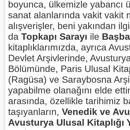
boyunca, ülkemizle yabancı ü
sanat alanlarında vakit vakit
alışverişler, beni yakından il
da
Topkapı Sarayı
ile
Başbak
kitaplıklarımızda, ayrıca Avu
Devlet Arşivlerinde, Avustury
Bölümünde, Paris Ulusal Kita
(Ragüsa) ve Saraybosna Arşiv
yapabilme olanağını elde ett
arasında, özellikle tarihimi
taşıyanların,
Venedik ve Avus
Avusturya Ulusal Kitaplığı