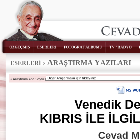
ÖZGEÇMİŞ
ESERLERİ
FOTOĞRAF ALBÜMÜ
TV / RADYO
A
Y
›
RAŞTIRMA
AZILARI
ESERLERİ
«
Araştırma Ana Sayfa
|
Venedik De
KIBRIS İLE İLGİ
Cevad 