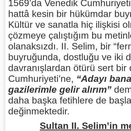
1569’da Venedik Cumhuriyeti’
hattâ kesin bir hükümdar buy
Kültür ve sanatla hiç ilişkisi
çözmeye çalıştığım bu metinl
olanaksızdı. II. Selim, bir “f
buyruğunda, dostluğu ve iki d
davranışlardan ötürü sert bir
Cumhuriyeti’ne,
“Adayı bana 
gazilerimle gelir alırım”
deme
daha başka fetihlere de başla
değinmektedir.
Sultan II. Selim’in 