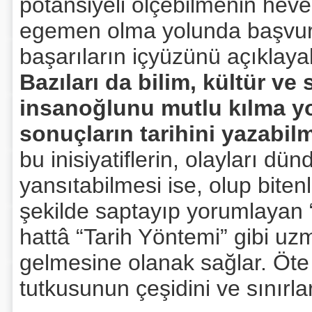
potansiyeli ölçebilmenin heves
egemen olma yolunda başvur
başarıların içyüzünü açıklayab
Bazıları da bilim, kültür v
insanoğlunu mutlu kılma y
sonuçların tarihini yazabil
bu inisiyatiflerin, olayları dü
yansıtabilmesi ise, olup biten
şekilde saptayıp yorumlayan “T
hattâ “Tarih Yöntemi” gibi uz
gelmesine olanak sağlar. Öt
tutkusunun çeşidini ve sınırl