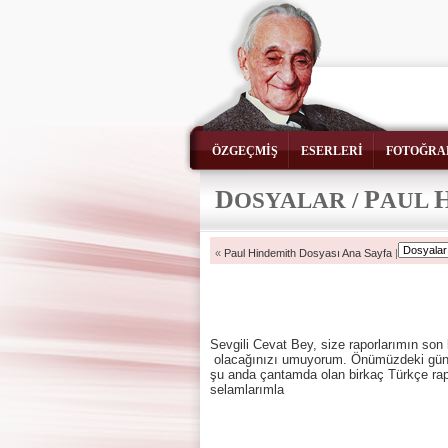
ÖZGEÇMİŞ
ESERLERİ
FOTOĞRA
D
P
OSYALAR /
AUL
«
Paul Hindemith Dosyası Ana Sayfa
|
Sevgili Cevat Bey, size raporlarımın son k
olacağınızı umuyorum. Önümüzdeki günle
şu anda çantamda olan birkaç Türkçe rapor
selamlarımla
Paul Hi