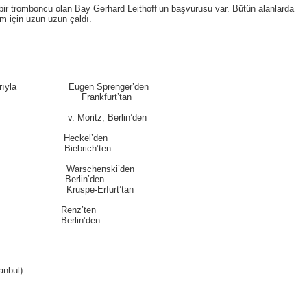
ıf bir tromboncu olan Bay Gerhard Leithoff’un başvurusu var. Bütün alanlarda
 için uzun uzun çaldı.
suarlarıyla Eugen Sprenger’den
 “ Frankfurt’tan
tz, Berlin’den
 “ Heckel’den
ebrich’ten
minde Warschenski’den
 Berlin’den
pe-Erfurt’tan
 “ Renz’ten
“ Berlin’den
anbul)