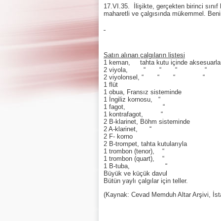
17.VI.35. İlişikte, gerçekten birinci sın
maharetli ve çalgısında mükemmel. Benim
Satın alınan çalgıların listesi
1 keman, tahta kutu içinde akse
2 viyola, “ “ “
2 viyolonsel, “ “ “ “
1 flüt v. Mori
1 obua, Fransız sisteminde
1 İngiliz kornosu,
1 fagot, “ Bi
1 kontrafagot, “
2 B-klarinet, Böhm siste
2 A-klarinet, “
2 F- korno Krus
2 B-trompet, tahta kutularıyla
1 trombon (tenor),
1 trombon (quart), 
1 B-tuba, “
Büyük ve küçük davul
Bütün yaylı çalgılar için teller.
(Kaynak: Cevad Memduh Altar Arşivi, İst