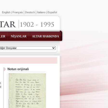
English
|
Français
|
Deutsch
|
Italiano
|
Español
LER
NİŞANLAR
ALTAR HAKKINDA
Notun orijinali
n
e