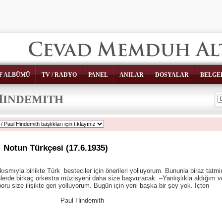
F ALBÜMÜ
TV / RADYO
PANEL
ANILAR
DOSYALAR
BELGE
H
INDEMITH
Notun Türkçesi (17.6.1935)
ısmıyla birlikte Türk besteciler için önerileri yolluyorum. Bununla biraz tatmi
rde birkaç orkestra müzisyeni daha size başvuracak. –Yanlışlıkla aldığım v
u size ilişikte geri yolluyorum. Bugün için yeni başka bir şey yok. İçten
ndemith