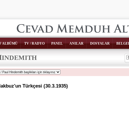
F ALBÜMÜ
TV / RADYO
PANEL
ANILAR
DOSYALAR
BELGE
H
INDEMITH
akbuz'un Türkçesi (30.3.1935)