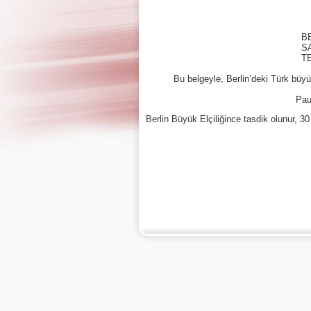
BERLIN-CHARLO
SACHSENPL
TEL: J 9 HEERST
30 Ma
Bu belgeyle, Berlin’deki Türk büyükelçi
Paul Hinde
Berlin Büyük Elçiliğince tasdik olunur, 3