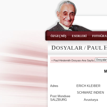
ÖZGEÇMİŞ
ESERLERİ
FOTOĞRA
D
P
OSYALAR /
AUL
«
Paul Hindemith Dosyası Ana Sayfa
|
M
Adres ERICH KLEIBER
SCHWARZ INDIEN
Post Mondsee
SALZBURG Avusturya