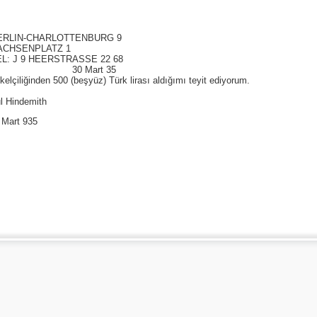
TTENBURG 9
ATZ 1
RASSE 22 68
rt 35
liğinden 500 (beşyüz) Türk lirası aldığımı teyit ediyorum.
mith
0 Mart 935