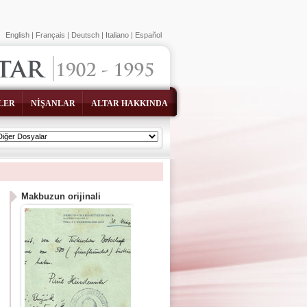
English
|
Français
|
Deutsch
|
Italiano
|
Español
LER
NİŞANLAR
ALTAR HAKKINDA
Makbuzun orijinali