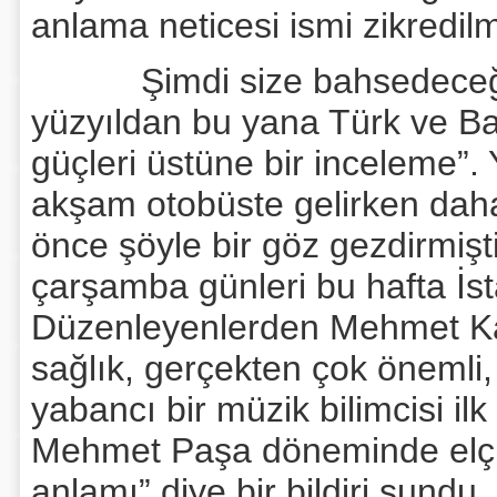
anlama neticesi ismi zikredilmi
Şimdi size bahsedeceğim k
yüzyıldan bu yana Türk ve Batı
güçleri üstüne bir inceleme”.
akşam otobüste gelirken daha
önce şöyle bir göz gezdirmişti
çarşamba günleri bu hafta İst
Düzenleyenlerden Mehmet Kal
sağlık, gerçekten çok önemli,
yabancı bir müzik bilimcisi il
Mehmet Paşa döneminde elçi
anlamı” diye bir bildiri sundu