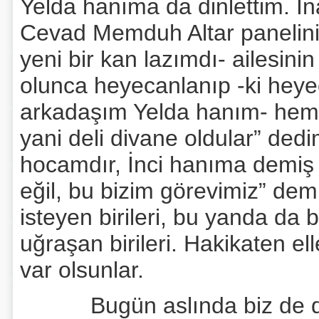
Yelda hanıma da dinlettim. İ
Cevad Memduh Altar panelini 
yeni bir kan lazımdı- ailesini
olunca heyecanlanıp -ki heyec
arkadaşım Yelda hanım- heme
yani deli divane oldular” de
hocamdır, İnci hanıma demiş k
eğil, bu bizim görevimiz” de
isteyen birileri, bu yanda da
uğraşan birileri. Hakikaten e
var olsunlar.
Bugün aslında biz de düze