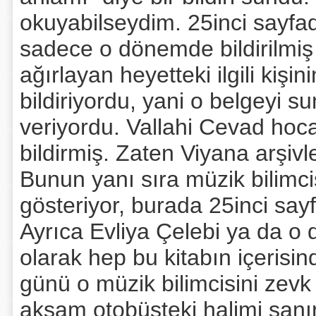
okuyabilseydim. 25inci sayfad
sadece o dönemde bildirilmiş 
ağırlayan heyetteki ilgili kişi
bildiriyordu, yani o belgeyi 
veriyordu. Vallahi Cevad hoca
bildirmiş. Zaten Viyana arşivl
Bunun yanı sıra müzik bilimci
gösteriyor, burada 25inci sa
Ayrıca Evliya Çelebi ya da o 
olarak hep bu kitabın içerisind
günü o müzik bilimcisini zevk 
akşam otobüsteki halimi san