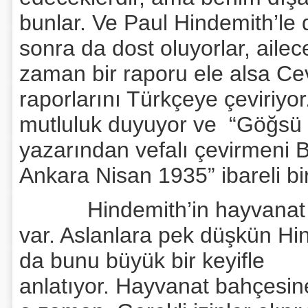
bunlar. Ve Paul Hindemith’le 
sonra da dost oluyorlar, aile
zaman bir raporu ele alsa 
raporlarını Türkçeye çeviriy
mutluluk duyuyor ve “Göğsü 
yazarından vefalı çevirmeni 
Ankara Nisan 1935” ibareli bi
Hindemith’in hayvanat bah
var. Aslanlara pek düşkün H
da bunu büyük bir keyifle
anlatıyor. Hayvanat bahçesine 