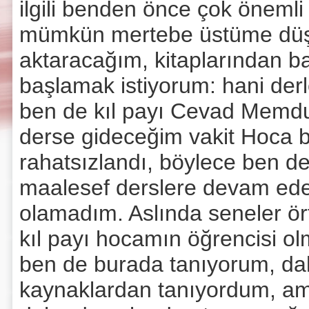
ilgili benden önce çok önemli
mümkün mertebe üstüme düştüğ
aktaracağım, kitaplarından ba
başlamak istiyorum: hani derl
ben de kıl payı Cevad Memdu
derse gideceğim vakit Hoca b
rahatsızlandı, böylece ben 
maalesef derslere devam ede
olamadım. Aslında seneler ö
kıl payı hocamın öğrencisi o
ben de burada tanıyorum, dah
kaynaklardan tanıyordum, ama