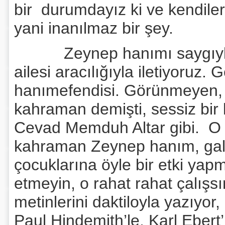
bir durumdayız ki ve kendiler
yani inanılmaz bir şey.
Zeynep hanımı saygıyla a
ailesi aracılığıyla iletiyoruz
hanımefendisi. Görünmeyen, 
kahraman demişti, sessiz bir
Cevad Memduh Altar gibi. O s
kahraman Zeynep hanım, gali
çocuklarına öyle bir etki yap
etmeyin, o rahat rahat çalışs
metinlerini daktiloyla yazıyor,
Paul Hindemith’le, Karl Ebert’l