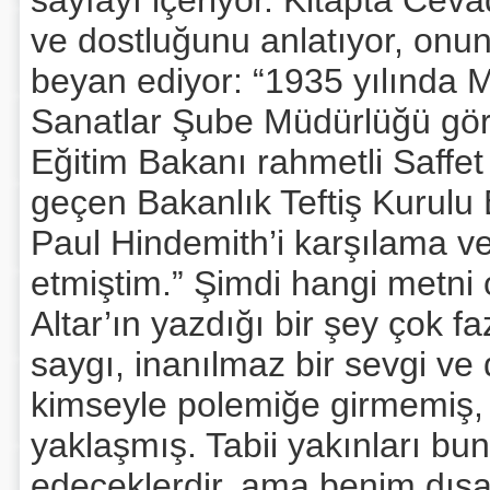
sayfayı içeriyor. Kitapta Cev
ve dostluğunu anlatıyor, onun
beyan ediyor: “1935 yılında M
Sanatlar Şube Müdürlüğü göre
Eğitim Bakanı rahmetli Saffe
geçen Bakanlık Teftiş Kurul
Paul Hindemith’i karşılama ve
etmiştim.” Şimdi hangi metn
Altar’ın yazdığı bir şey çok fa
saygı, inanılmaz bir sevgi ve d
kimseyle polemiğe girmemiş, h
yaklaşmış. Tabii yakınları bun
edeceklerdir, ama benim dışa