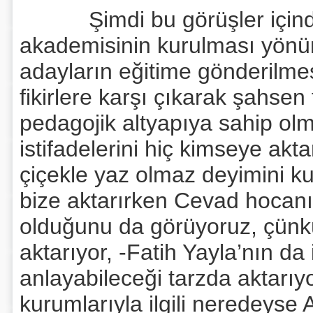
Şimdi bu görüşler içinde en
akademisinin kurulması yönünd
adayların eğitime gönderilmes
fikirlere karşı çıkarak şahse
pedagojik altyapıya sahip o
istifadelerini hiç kimseye akta
çiçekle yaz olmaz deyimini kul
bize aktarırken Cevad hocanı
olduğunu da görüyoruz, çünkü 
aktarıyor, -Fatih Yayla’nın da 
anlayabileceği tarzda aktarıyo
kurumlarıyla ilgili neredeyse 