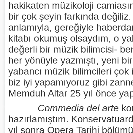
hakikaten müzikoloji camiasın
bir çok şeyin farkında değili
anlamıyla, gereğiyle haberdar 
kitabı okumuş olsaydım, o yab
değerli bir müzik bilimcisi- b
her yönüyle yazmıştı, yeni bi
yabancı müzik bilimcileri çok i
biz iyi yapamıyoruz gibi zann
Memduh Altar 25 yıl önce ya
Commedia del arte
kon
hazırlamıştım. Konservatuarda
yıl sonra Opera Tarihi bölümü