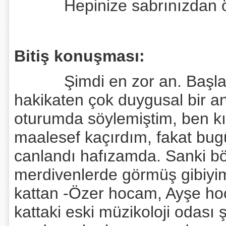
Hepinize sabrınızdan ötü
Bitiş konuşması:
Şimdi en zor an. Başlamak
hakikaten çok duygusal bir an
oturumda söylemiştim, ben kı
maalesef kaçırdım, fakat bug
canlandı hafızamda. Sanki bö
merdivenlerde görmüş gibiyim,
kattan -Özer hocam, Ayşe hoca
kattaki eski müzikoloji odası