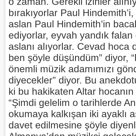
o zaman. Gerekli izinler alınıy
bırakıyorlar Paul Hindemith’i,
aslan Paul Hindemith’in bacak
ediyorlar, eyvah yandık falan 
aslanı alıyorlar. Cevad hoca 
ben şöyle düşündüm” diyor, “
önemli müzik adamımızı gönder
diyecekler” diyor. Bu anekdotu
ki bu hakikaten Altar hocanın 
“Şimdi gelelim o tarihlerde 
okumaya kalkışan iki ayaklı a
davet edilmesine şöyle diyen