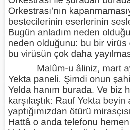
Orkestrası ile şuradan burad
Orkestrası’nın kapanmamasıy
bestecilerinin eserlerinin sesl
Bugün anladım neden olduğun
neden olduğunu: bu bir virüs 
bu virüsün çok daha yayılmas
Malûm-u âliniz, mart ayında
Yekta paneli. Şimdi onun şah
Yelda hanım burada. Ve biz h
karşılaştık: Rauf Yekta beyin 
yaptığımızdan ötürü mirasçısı, 
Hattâ o anda telefonu hemen 