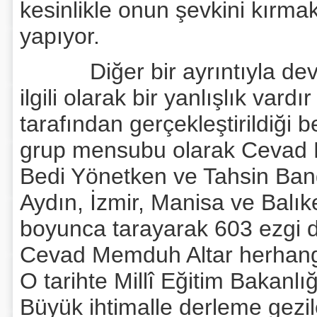
kesinlikle onun şevkini kırma
yapıyor.
Diğer bir ayrıntıyla devam
ilgili olarak bir yanlışlık vardı
tarafından gerçekleştirildiği be
grup mensubu olarak Cevad Me
Bedi Yönetken ve Tahsin Bang
Aydın, İzmir, Manisa ve Balıkes
boyunca tarayarak 603 ezgi de
Cevad Memduh Altar herhangi
O tarihte Millî Eğitim Bakanl
Büyük ihtimalle derleme geziler