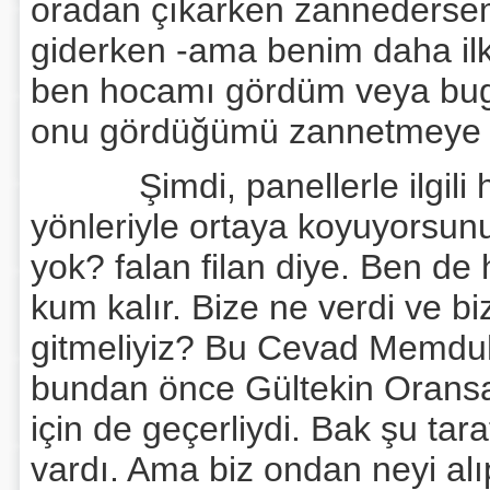
oradan çıkarken zannedersem, 
giderken -ama benim daha il
ben hocamı gördüm veya bug
onu gördüğümü zannetmeye 
Şimdi, panellerle ilgili he
yönleriyle ortaya koyuyorsunu
yok? falan filan diye. Ben de
kum kalır. Bize ne verdi ve b
gitmeliyiz? Bu Cevad Memduh A
bundan önce Gültekin Oransa
için de geçerliydi. Bak şu tar
vardı. Ama biz ondan neyi al