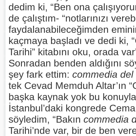
dedim ki, “Ben ona çalışıyor
de çalıştım- “notlarınızı vereb
faydalanabileceğimden emin
kaçmaya başladı ve dedi ki,
Tarihi” kitabını oku, orada v
Sonradan benden aldığını söy
şey fark ettim:
commedia del 
tek Cevad Memduh Altar’ın “Op
başka kaynak yok bu konuyla i
İstanbul’daki kongrede Cemal
söyledim, “Bakın
commedia de
Tarihi’nde var, bir de ben ver