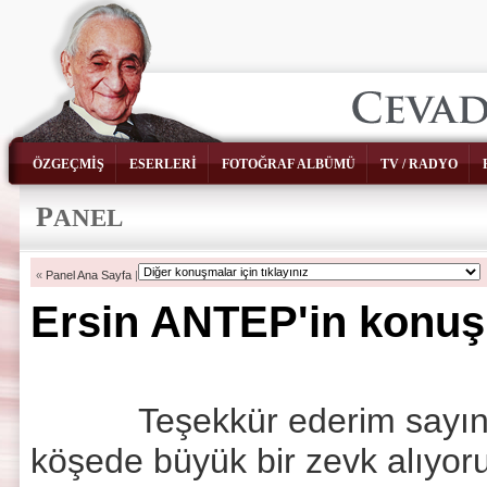
ÖZGEÇMİŞ
ESERLERİ
FOTOĞRAF ALBÜMÜ
TV / RADYO
P
ANEL
«
Panel Ana Sayfa
|
Ersin ANTEP'in konuş
Teşekkür ederim sayın Baş
köşede büyük bir zevk alıyo