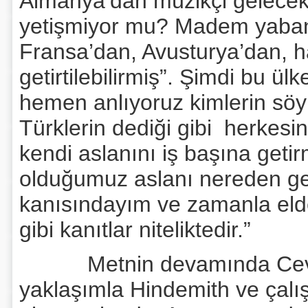
Almanya’dan müzikçi gelecekm
yetişmiyor mu? Madem yaban
Fransa’dan, Avusturya’dan, 
getirtilebilirmiş”. Şimdi bu ülk
hemen anlıyoruz kimlerin söyl
Türklerin dediği gibi herkesi
kendi aslanını iş başına geti
olduğumuz aslanı nereden get
kanısındayım ve zamanla elde
gibi kanıtlar niteliktedir.”
Metnin devamında Cevad M
yaklaşımla Hindemith ve çalışma