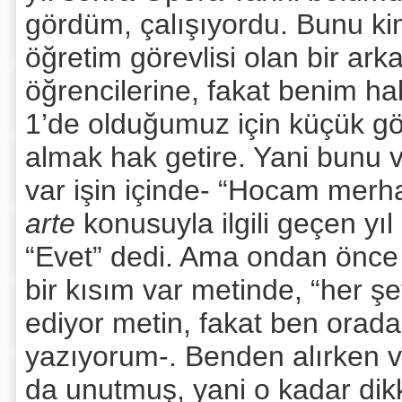
gördüm, çalışıyordu. Bunu ki
öğretim görevlisi olan bir ar
öğrencilerine, fakat benim ha
1’de olduğumuz için küçük gö
almak hak getire. Yani bunu v
var işin içinde- “Hocam mer
arte
konusuyla ilgili geçen yıl
“Evet” dedi. Ama ondan önce
bir kısım var metinde, “her ş
ediyor metin, fakat ben orad
yazıyorum-. Benden alırken v
da unutmuş, yani o kadar dik