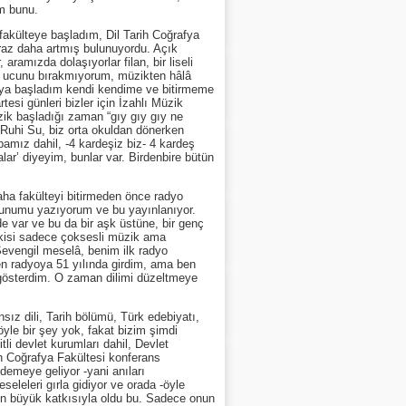
am bunu.
külteye başladım, Dil Tarih Coğrafya
iraz daha artmış bulunuyordu. Açık
ramızda dolaşıyorlar filan, bir liseli
un ucunu bırakmıyorum, müzikten hâlâ
aya başladım kendi kendime ve bitirmeme
si günleri bizler için İzahlı Müzik
zik başladığı zaman “gıy gıy gıy ne
ı Ruhi Su, biz orta okuldan dönerken
amız dahil, -4 kardeşiz biz- 4 kardeş
ar’ diyeyim, bunlar var. Birdenbire bütün
a fakülteyi bitirmeden önce radyo
oyunumu yazıyorum ve bu yayınlanıyor.
 var ve bu da bir aşk üstüne, bir genç
işkisi sadece çoksesli müzik ama
 Sevengil meselâ, benim ilk radyo
en radyoya 51 yılında girdim, ama ben
gösterdim. O zaman dilimi düzeltmeye
z dili, Tarih bölümü, Türk edebiyatı,
yle bir şey yok, fakat bizim şimdi
li devlet kurumları dahil, Devlet
h Coğrafya Fakültesi konferans
demeye geliyor -yani anıları
eleleri gırla gidiyor ve orada -öyle
ın büyük katkısıyla oldu bu. Sadece onun