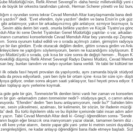
be Müdürlüğü’nün, Refik Ahmet Sevengil’in -daha henüz milletvekilliği yeni d
 de büyük bir orkestra tarafından çalındı, Herman Scherer yönetti ve biz bunu
 o oyundan sonra tekrar Cevad Memduh Altar karşılaşmamda bana dedi ki, 
mi yazdın?” dedi. “Evet efendim, öyle yazdım” dedim ve bana Ersin’in çok güze
etir gibi anlatmıyor, yakın bir arkadaşınızmış gibi anlatıyor, ezmiyor bozmuyor,
Sevim abla derim biri vardı, onunla birlikte yazdım ve Küçük Tiyatro’ya gön
 Altar iki sene Devlet Tiyatroları Genel Müdürlüğü yaptılar- o var, arkadan 
 inanın cumartesi konserlerinde Cevad Memduh Altar bey yanında eşi Zeynep h
ğıyım. Sonra oyunum kabul edildi ve o sırada açılmıştı zaten, girmiştim radyoya
iye bir ilan gördüm. Evde oturacak değilim dedim, gittim sınava girdim ve An
n dinleyicilere ne yaptığımı söylemiyorum, benim ne kazandığımı söylüyorum.
dyo Müdürü’ydü o sırada, çok kısa bir süre sonra de değişti hemen- , Ruşen
illetvekilliği düşmüş Refik Ahmet Sevengil Radyo Dairesi Müdürü, Cevad Memd
san bey, bunları tanıdım ve radyo oyunları bana verildi. Ve tabii bir kültürel
 odada fasıl heyeti provaları da yapılıyordu, aynı zamanda büyük stüdyoda 
ada da prova ediyorlardı, yani ben öyle bir ortam içine -kısa bir süre için- düş
dyoya gidiyor, ondan sonra akşam saati yaklaşıyor, fasıl heyeti prova ediyor. B
ları toplayıp aynı yerlerine koymak.
gide gele bir gün,
Tonmeister
’lik denilen birisi vardı her zaman ve konserle
Ben bir gün -anlamadım zaten
tonmeister
nedir?- stüdyoya geçti, o camın arkas
uyordu. “Efendim” dedim “ben bunu anlayamıyorum, nedir bu?” Sahiden bilm
yarı, sesin yükselmesi, azalması, bir kelimenin, bir sözün, bir ifadenin müzi
 dedi. Bu türlü ilişkilerim oldu ve bu ilişkiler içerisinde tabii insan adım adım
z yazın. Tabii Cevad Memduh Altar dedi ki -Grieg’i öğrendikten sonra- “Sende
nanın bugün eğer birazcık ona inanıyorsam yazar olarak, tamamen benim düz an
 elli kere yırtar atarım, -beste yapar gibi yani- yeter ki metnin sesini duyab
zenginleştiğimi, ne kadar anlayıp öğrendiğimi bana ifade etmeye başladı. Siz