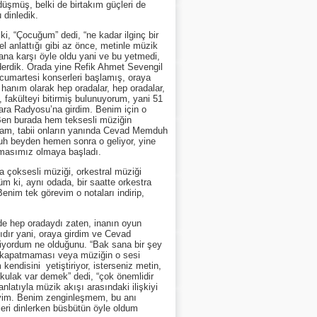
üşmüş, belki de birtakım güçleri de
 dinledik.
“Çocuğum” dedi, “ne kadar ilginç bir
l anlattığı gibi az önce, metinle müzik
 bana karşı öyle oldu yani ve bu yetmedi,
derdik. Orada yine Refik Ahmet Sevengil
cumartesi konserleri başlamış, oraya
anım olarak hep oradalar, hep oradalar,
, fakülteyi bitirmiş bulunuyorum, yani 51
kara Radyosu’na girdim. Benim için o
 Ben burada hem teksesli müziğin
 Kam, tabii onların yanında Cevad Memduh
uh beyden hemen sonra o geliyor, yine
 temasımız olmaya başladı.
çoksesli müziği, orkestral müziği
tüm ki, aynı odada, bir saatte orkestra
enim tek görevim o notaları indirip,
rde hep oradaydı zaten, inanın oyun
ıdır yani, oraya girdim ve Cevad
iyordum ne olduğunu. “Bak sana bir şey
ği kapatmaması veya müziğin o sesi
 kendisini yetiştiriyor, isterseniz metin,
 kulak var demek” dedi, “çok önemlidir
latıyla müzik akışı arasındaki ilişkiyi
ileyim. Benim zenginleşmem, bu anı
leri dinlerken büsbütün öyle oldum