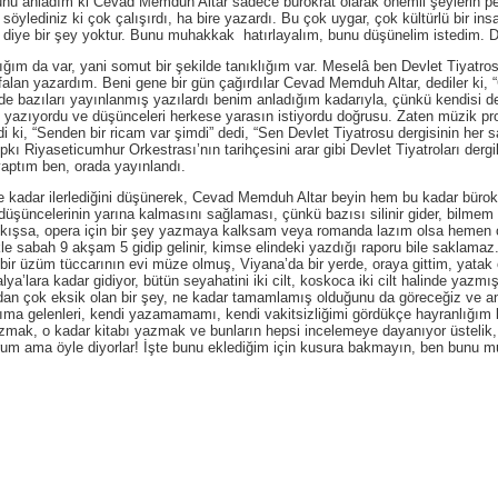
a şunu anladım ki Cevad Memduh Altar sadece bürokrat olarak önemli şeylerin
söylediniz ki çok çalışırdı, ha bire yazardı. Bu çok uygar, çok kültürlü bir in
mak diye bir şey yoktur. Bunu muhakkak hatırlayalım, bunu düşünelim istedim. 
da var, yani somut bir şekilde tanıklığım var. Meselâ ben Devlet Tiyatrosu 
ı falan yazardım. Beni gene bir gün çağırdılar Cevad Memduh Altar, dediler ki,
erde bazıları yayınlanmış yazılardı benim anladığım kadarıyla, çünkü kendisi 
p yazıyordu ve düşünceleri herkese yarasın istiyordu doğrusu. Zaten müzik pro
i ki, “Senden bir ricam var şimdi” dedi, “Sen Devlet Tiyatrosu dergisinin her
pkı Riyaseticumhur Orkestrası’nın tarihçesini arar gibi Devlet Tiyatroları derg
 yaptım ben, orada yayınlandı.
ar ilerlediğini düşünerek, Cevad Memduh Altar beyin hem bu kadar bürokra
şüncelerinin yarına kalmasını sağlaması, çünkü bazısı silinir gider, bilmem n
ıkışsa, opera için bir şey yazmaya kalksam veya romanda lazım olsa hemen 
kle sabah 9 akşam 5 gidip gelinir, kimse elindeki yazdığı raporu bile saklamaz.
ir üzüm tüccarının evi müze olmuş, Viyana’da bir yerde, oraya gittim, yatak 
ya’lara kadar gidiyor, bütün seyahatini iki cilt, koskoca iki cilt halinde yaz
ndan çok eksik olan bir şey, ne kadar tamamlamış olduğunu da göreceğiz ve a
ıma gelenleri, kendi yazamamamı, kendi vakitsizliğimi gördükçe hayranlığım
azmak, o kadar kitabı yazmak ve bunların hepsi incelemeye dayanıyor üstelik,
orum ama öyle diyorlar! İşte bunu eklediğim için kusura bakmayın, ben bunu