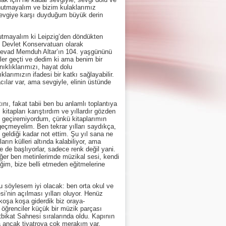
unutmayalım ve bizim kulaklarımız
 sevgiye karşı duyduğum büyük derin
mayalım ki Leipzig’den döndükten
 Devlet Konservatuarı olarak
, Cevad Memduh Altar’ın 104. yaşgününü
ler geçti ve dedim ki ama benim bir
ıklıklarımızı, hayat dolu
larımızın ifadesi bir katkı sağlayabilir.
lar var, ama sevgiyle, elinin üstünde
ı, fakat tabii ben bu anlamlı toplantıya
itapları karıştırdım ve yıllardır gözden
n geçiremiyordum, çünkü kitaplarımın
eçmeyelim. Ben tekrar yılları saydıkça,
geldiği kadar not ettim. Şu yıl sana ne
ların külleri altında kalabiliyor, ama
 de başlıyorlar, sadece renk değil yani.
i eğer ben metinlerimde müzikal sesi, kendi
im, bize belli etmeden eğitmelerine
söylesem iyi olacak: ben orta okul ve
i’nin açılması yılları oluyor. Henüz
koşa koşa giderdik biz oraya-
ı öğrenciler küçük bir müzik parçası
tbikat Sahnesi sıralarında oldu. Kapının
 ancak tiyatroya çok merakım var,