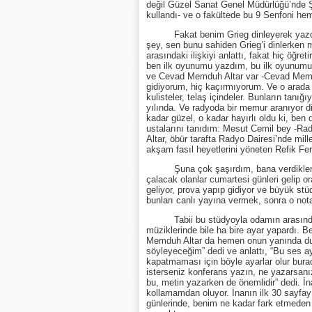
değil Güzel Sanat Genel Müdürlüğü’nde Şu
kullandı- ve o fakültede bu 9 Senfoni hem
Fakat benim Grieg dinleyerek yazdığım
şey, sen bunu sahiden Grieg’i dinlerken 
arasındaki ilişkiyi anlattı, fakat hiç öğr
ben ilk oyunumu yazdım, bu ilk oyunumu, 
ve Cevad Memduh Altar var -Cevad Memduh
gidiyorum, hiç kaçırmıyorum. Ve o arada
kulisteler, telaş içindeler. Bunların tanı
yılında. Ve radyoda bir memur aranıyor d
kadar güzel, o kadar hayırlı oldu ki, be
ustalarını tanıdım: Mesut Cemil bey -Ra
Altar, öbür tarafta Radyo Dairesi’nde m
akşam fasıl heyetlerini yöneten Refik Fer
Şuna çok şaşırdım, bana verdikleri ilk
çalacak olanlar cumartesi günleri gelip or
geliyor, prova yapıp gidiyor ve büyük stü
bunları canlı yayına vermek, sonra o nota
Tabii bu stüdyoyla odamın arasında 
müziklerinde bile ha bire ayar yapardı. 
Memduh Altar da hemen onun yanında dur
söyleyeceğim” dedi ve anlattı, “Bu ses a
kapatmaması için böyle ayarlar olur burada”
isterseniz konferans yazın, ne yazarsanı
bu, metin yazarken de önemlidir” dedi. İ
kollamamdan oluyor. İnanın ilk 30 sayfayı
günlerinde, benim ne kadar fark etmeden 