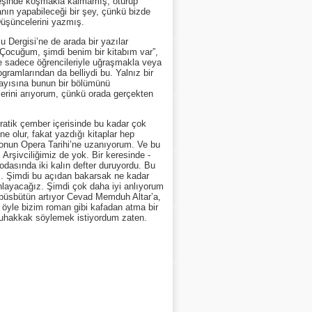
 peşinde koşmakla kalmamış, oturup
sanın yapabileceği bir şey, çünkü bizde
Düşüncelerini yazmış.
Dergisi’ne de arada bir yazılar
 “Çocuğum, şimdi benim bir kitabım var”,
de sadece öğrencileriyle uğraşmakla veya
gramlarından da belliydi bu. Yalnız bir
 sayısına bunun bir bölümünü
ilerini arıyorum, çünkü orada gerçekten
tik çember içerisinde bu kadar çok
e olur, fakat yazdığı kitaplar hep
onun Opera Tarihi’ne uzanıyorum. Ve bu
 Arşivciliğimiz de yok. Bir keresinde -
odasında iki kalın defter duruyordu. Bu
mış. Şimdi bu açıdan bakarsak ne kadar
nlayacağız. Şimdi çok daha iyi anlıyorum
 büsbütün artıyor Cevad Memduh Altar’a,
 öyle bizim roman gibi kafadan atma bir
 muhakkak söylemek istiyordum zaten.