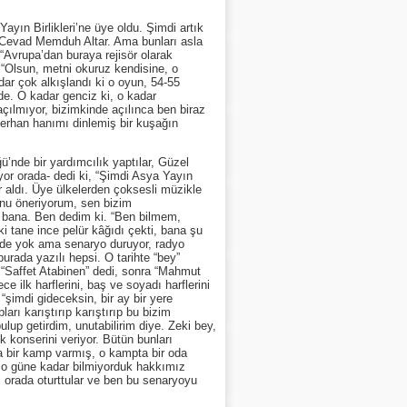
n Birlikleri’ne üye oldu. Şimdi artık
i Cevad Memduh Altar. Ama bunları asla
“Avrupa’dan buraya rejisör olarak
“Olsun, metni okuruz kendisine, o
ar çok alkışlandı ki o oyun, 54-55
lde. O kadar genciz ki, o kadar
açılmıyor, bizimkinde açılınca ben biraz
Ferhan hanımı dinlemiş bir kuşağın
de bir yardımcılık yaptılar, Güzel
ıyor orada- dedi ki, “Şimdi Asya Yayın
ar aldı. Üye ülkelerden çoksesli müzikle
unu öneriyorum, sen bizim
i bana. Ben dedim ki. “Ben bilmem,
i tane ince pelür kâğıdı çekti, bana şu
bende yok ama senaryo duruyor, radyo
burada yazılı hepsi. O tarihte “bey”
, “Saffet Atabinen” dedi, sonra “Mahmut
lk harflerini, baş ve soyadı harflerini
 “şimdi gideceksin, bir ay bir yere
rı karıştırıp karıştırıp bu bizim
up getirdim, unutabilirim diye. Zeki bey,
k konserini veriyor. Bütün bunları
da bir kamp varmış, o kampta bir oda
z o güne kadar bilmiyorduk hakkımız
ni orada oturttular ve ben bu senaryoyu