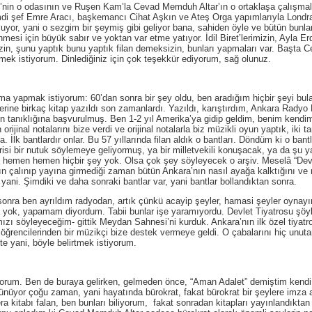
’nin o odasının ve Ruşen Kam’la Cevad Memduh Altar’ın o ortaklaşa çalışmala
i şef Emre Aracı, başkemancı Cihat Aşkın ve Ateş Orga yapımlarıyla Londr
oluyor, yani o sezgim bir şeymiş gibi geliyor bana, sahiden öyle ve bütün bunl
önmesi için büyük sabır ve yoktan var etme yatıyor. İdil Biret’lerimizin, Ayla Er
zin, şunu yaptık bunu yaptık filan demeksizin, bunları yapmaları var. Başta
lmek istiyorum. Dinlediğiniz için çok teşekkür ediyorum, sağ olunuz.
mak istiyorum: 60’dan sonra bir şey oldu, ben aradığım hiçbir şeyi bulam
ine birkaç kitap yazıldı son zamanlardı. Yazıldı, karıştırdım, Ankara Radyo Ev
n tanıklığına başvurulmuş. Ben 1-2 yıl Amerika’ya gidip geldim, benim kendi
ijinal notalarını bize verdi ve orijinal notalarla biz müzikli oyun yaptık, iki t
da. İlk bantlardır onlar. Bu 57 yıllarında filan aldık o bantları. Döndüm ki o ban
irisi bir nutuk söylemeye geliyormuş, ya bir milletvekili konuşacak, ya da şu y
t hemen hemen hiçbir şey yok. Olsa çok şey söyleyecek o arşiv. Meselâ “De
rın çalınıp yayına girmediği zaman bütün Ankara’nın nasıl ayağa kalktığını ve r
yani. Şimdiki ve daha sonraki bantlar var, yani bantlar bollandıktan sonra.
ben ayrıldım radyodan, artık çünkü acayip şeyler, hamasi şeyler oynayın 
a yok, yapamam diyordum. Tabii bunlar işe yaramıyordu. Devlet Tiyatrosu şöyle
ızı söyleyeceğim- gittik Meydan Sahnesi’ni kurduk. Ankara’nın ilk özel tiya
öğrencilerinden bir müzikçi bize destek vermeye geldi. O çabalarını hiç unut
e yani, böyle belirtmek istiyorum.
. Ben de buraya gelirken, gelmeden önce, “Aman Adalet” demiştim kendi 
ünüyor çoğu zaman, yani hayatında bürokrat, fakat bürokrat bir şeylere imza a
era kitabı falan, ben bunları biliyorum, fakat sonradan kitapları yayınlandık