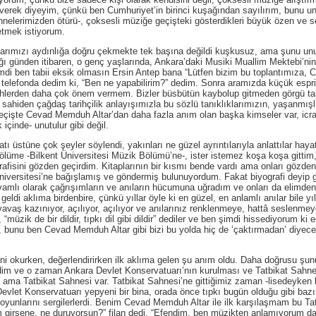
severek diyeyim, çünkü ben Cumhuriyet’in birinci kuşağından sayılırım, bunu 
nnelerimizden ötürü-, çoksesli müziğe geçişteki gösterdikleri büyük özen ve
etmek istiyorum.
zı aydınlığa doğru çekmekte tek başına değildi kuşkusuz, ama şunu unut
ı günden itibaren, o genç yaşlarında, Ankara’daki Musiki Muallim Mektebi’nin
imdi ben tabii eksik olmasın Ersin Antep bana “Lütfen bizim bu toplantımıza
e telefonda dedim ki, “Ben ne yapabilirim?” dedim. Sonra aramızda küçük espri
rihlerden daha çok önem vermem. Bizler büsbütün kaybolup gitmeden görgü tan
 sahiden çağdaş tarihçilik anlayışımızla bu sözlü tanıklıklarımızın, yaşanmışlık
çişte Cevad Memduh Altar’dan daha fazla anım olan başka kimseler var, icracı
içinde- unutulur gibi değil.
e çok şeyler söylendi, yakınları ne güzel ayrıntılarıyla anlattılar hayatın
lüme -Bilkent Üniversitesi Müzik Bölümü’ne-, ister istemez koşa koşa gittim, k
fisini gözden geçirdim. Kitaplarının bir kısmı bende vardı ama onları gözde
iversitesi’ne bağışlamış ve göndermiş bulunuyordum. Fakat biyografi deyip g
vamlı olarak çağrışımların ve anıların hücumuna uğradım ve onları da elimden 
u geldi aklıma birdenbire, çünkü yıllar öyle ki en güzel, en anlamlı anılar bile yıl
avaş kazınıyor, açılıyor, açılıyor ve anılarınız renklenmeye, hattâ seslenmeye
“müzik de bir dildir, tıpkı dil gibi dildir” dediler ve ben şimdi hissediyorum k
 bunu ben Cevad Memduh Altar gibi bizi bu yolda hiç de ‘çaktırmadan’ diyeceğ
urken, değerlendirirken ilk aklıma gelen şu anım oldu. Daha doğrusu şunu 
irdim ve o zaman Ankara Devlet Konservatuarı’nın kurulması ve Tatbikat Sahnes
, ama Tatbikat Sahnesi var. Tatbikat Sahnesi’ne gittiğimiz zaman -lisedeyken 
Devlet Konservatuarı yepyeni bir bina, orada önce tıpkı bugün olduğu gibi baz
o oyunlarını sergilerlerdi. Benim Cevad Memduh Altar ile ilk karşılaşmam bu Ta
girsene, ne duruyorsun?” filan dedi. “Efendim, ben müzikten anlamıyorum da