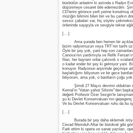
büsbütün anladım ki aslında o Radyo Evi
düşünmeye cesaret bile edemezdim. Şimd
CD’lerini görünce yerli yerine konulmuş 
müziğin bilimini bilen biri ve bu çarkın d
sessiz çabaları var, hiç söylev çekmeksi
önlerinde saygıyla ve sevgiyle tekrar eği
[....]
Ama şurada ben hemen bir açıklama yap
bizim radyomuzun veya TRT’nin tarihi üzer
Öyle bir şey yok, yani hep son zamanları
Canova’nın yardımıyla ve Refik Fersan’ın or
filan, her bayram onlar çalınırdı o sıralar
o kadar ender bir şey ki gelmiyor yani. B
konuyor. Radyonun arşivinde geçmişe ai
başlattığımı biliyorum ve bir gece bantla
biliyorum, ama yok, o bantların çoğu yok 
Şimdi 27 Mayıs devrimi olduktan sonra 
Kemal’in “Vatan yahut Silistre”’den başk
değerli Profesör Özer Sezgin’le tanışmam
şu ki Devlet Konservatuarı’nın gepegenç 
Ve bu Devlet Konservatuarı ruhu da bu işt
[....]
Burada bir şey daha eklemek istiyorum
Cevad Memduh Altar bir bürokrat gibi gör
Fark ettim ki opera ve sanat yazıları, op