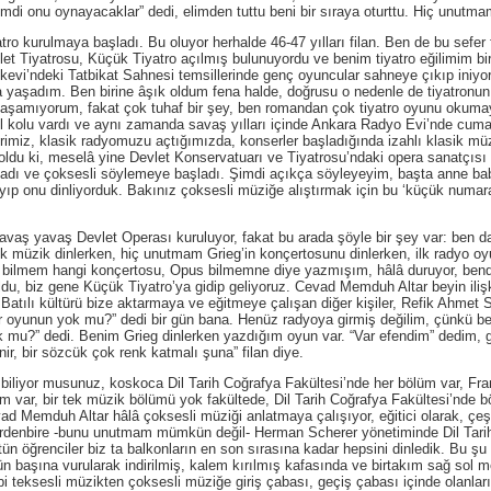
şimdi onu oynayacaklar” dedi, elimden tuttu beni bir sıraya oturttu. Hiç unutm
ulmaya başladı. Bu oluyor herhalde 46-47 yılları filan. Ben de bu sefer fa
let Tiyatrosu, Küçük Tiyatro açılmış bulunuyordu ve benim tiyatro eğilimim b
evi’ndeki Tatbikat Sahnesi temsillerinde genç oyuncular sahneye çıkıp iniyor, a
a yaşadım. Ben birine âşık oldum fena halde, doğrusu o nedenle de tiyatron
laşamıyorum, fakat çok tuhaf bir şey, ben romandan çok tiyatro oyunu okum
kolu vardı ve aynı zamanda savaş yılları içinde Ankara Radyo Evi’nde cumarte
erimiz, klasik radyomuzu açtığımızda, konserler başladığında izahlı klasik mü
şey oldu ki, meselâ yine Devlet Konservatuarı ve Tiyatrosu’ndaki opera sanatçıs
ladı ve çoksesli söylemeye başladı. Şimdi açıkça söyleyeyim, başta anne bab
p onu dinliyorduk. Bakınız çoksesli müziğe alıştırmak için bu ‘küçük numaral
avaş Devlet Operası kuruluyor, fakat bu arada şöyle bir şey var: ben dah
ik müzik dinlerken, hiç unutmam Grieg’in konçertosunu dinlerken, ilk radyo 
bilmem hangi konçertosu, Opus bilmemne diye yazmışım, hâlâ duruyor, bende
oldu, biz gene Küçük Tiyatro’ya gidip geliyoruz. Cevad Memduh Altar beyin il
en Batılı kültürü bize aktarmaya ve eğitmeye çalışan diğer kişiler, Refik Ahmet
 bir oyunun yok mu?” dedi bir gün bana. Henüz radyoya girmiş değilim, çünkü b
 mu?” dedi. Benim Grieg dinlerken yazdığım oyun var. “Var efendim” dedim, 
r, bir sözcük çok renk katmalı şuna” filan diye.
or musunuz, koskoca Dil Tarih Coğrafya Fakültesi’nde her bölüm var, Fransı
m var, bir tek müzik bölümü yok fakültede, Dil Tarih Coğrafya Fakültesi’nde bö
d Memduh Altar hâlâ çoksesli müziği anlatmaya çalışıyor, eğitici olarak, çeşit
birdenbire -bunu unutmam mümkün değil- Herman Scherer yönetiminde Dil Tari
ün öğrenciler biz ta balkonların en son sırasına kadar hepsini dinledik. Bu şu 
n başına vurularak indirilmiş, kalem kırılmış kafasında ve birtakım sağ sol mes
 teksesli müzikten çoksesli müziğe giriş çabası, geçiş çabası içinde olanlar