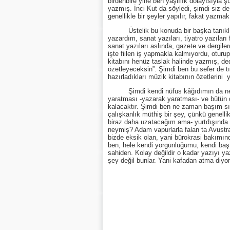
birdenbire yine ben yaşlılık dolayısıyl
yazmış. İnci Kut da söyledi, şimdi siz de 
genellikle bir şeyler yapılır, fakat yaz
Üstelik bu konuda bir başka tanıklığım 
yazardım, sanat yazıları, tiyatro yazılar
sanat yazıları aslında, gazete ve dergil
işte fiilen iş yapmakla kalmıyordu, oturu
kitabını henüz taslak halinde yazmış, ded
özetleyeceksin”. Şimdi ben bu sefer de tı
hazırladıkları müzik kitabının özetlerini
Şimdi kendi nüfus kâğıdımın da ne kad
yaratması -yazarak yaratması- ve bütün dü
kalacaktır. Şimdi ben ne zaman başım s
çalışkanlık müthiş bir şey, çünkü genelli
biraz daha uzatacağım ama- yurtdışında b
neymiş? Adam vapurlarla falan ta Avustral
bizde eksik olan, yani bürokrasi bakımı
ben, hele kendi yorgunluğumu, kendi baş
sahiden. Kolay değildir o kadar yazıyı y
şey değil bunlar. Yani kafadan atma diy