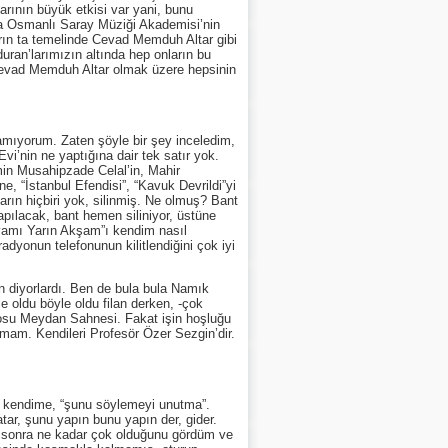
rının büyük etkisi var yani, bunu
a Osmanlı Saray Müziği Akademisi’nin
arın ta temelinde Cevad Memduh Altar gibi
duran’larımızın altında hep onların bu
 Cevad Memduh Altar olmak üzere hepsinin
ıyorum. Zaten şöyle bir şey inceledim,
i’nin ne yaptığına dair tek satır yok.
min Musahipzade Celal’in, Mahir
ane, “İstanbul Efendisi”, “Kavuk Devrildi”yi
tların hiçbiri yok, silinmiş. Ne olmuş? Bant
apılacak, bant hemen siliniyor, üstüne
vamı Yarın Akşam”ı kendim nasıl
adyonun telefonunun kilitlendiğini çok iyi
diyorlardı. Ben de bula bula Namık
 oldu böyle oldu filan derken, -çok
trosu Meydan Sahnesi. Fakat işin hoşluğu
amam. Kendileri Profesör Özer Sezgin’dir.
kendime, “şunu söylemeyi unutma”.
tar, şunu yapın bunu yapın der, gider.
tan sonra ne kadar çok olduğunu gördüm ve