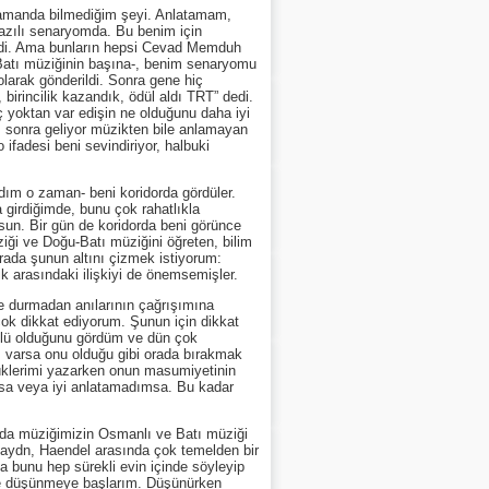
manda bilmediğim şeyi. Anlatamam,
 yazılı senaryomda. Bu benim için
virdi. Ama bunların hepsi Cevad Memduh
Batı müziğinin başına-, benim senaryomu
larak gönderildi. Sonra gene hiç
birincilik kazandık, ödül aldı TRT” dedi.
ç yoktan var edişin ne olduğunu daha iyi
 sonra geliyor müzikten bile anlamayan
ifadesi beni sevindiriyor, halbuki
m o zaman- beni koridorda gördüler.
a girdiğimde, bunu çok rahatlıkla
sun. Bir gün de koridorda beni görünce
ziği ve Doğu-Batı müziğini öğreten, bilim
urada şunun altını çizmek istiyorum:
k arasındaki ilişkiyi de önemsemişler.
 durmadan anılarının çağrışımına
 çok dikkat ediyorum. Şunun için dikkat
üklü olduğunu gördüm ve dün çok
m varsa onu olduğu gibi orada bırakmak
klerimi yazarken onun masumiyetinin
sa veya iyi anlatamadımsa. Bu kadar
nda müziğimizin Osmanlı ve Batı müziği
 Haydn, Haendel arasında çok temelden bir
bunu hep sürekli evin içinde söyleyip
bire düşünmeye başlarım. Düşünürken