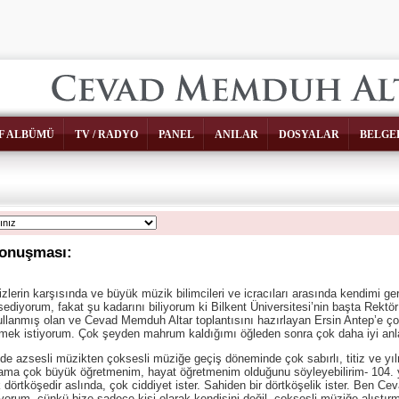
F ALBÜMÜ
TV / RADYO
PANEL
ANILAR
DOSYALAR
BELGE
onuşması:
erin karşısında ve büyük müzik bilimcileri ve icracıları arasında kendimi g
ediyorum, fakat şu kadarını biliyorum ki Bilkent Üniversitesi’nin başta Rekt
ullanmış olan ve Cevad Memduh Altar toplantısını hazırlayan Ersin Antep’e ç
irmek istiyorum. Çok şeyden mahrum kaldığımı öğleden sonra çok daha iyi an
sesli müzikten çoksesli müziğe geçiş döneminde çok sabırlı, titiz ve yıl
ama çok büyük öğretmenim, hayat öğretmenim olduğunu söyleyebilirim- 104
dörtköşedir aslında, çok ciddiyet ister. Sahiden bir dörtköşelik ister. Ben Cev
yorum, çünkü bize sadece kişi olarak kendisini değil, çoksesli müziğe alıştır