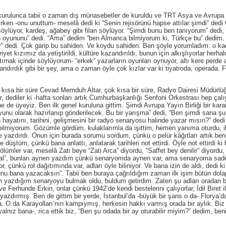
nca tabii o zaman dış münasebetler de kuruldu ve TRT Asya ve Avrupa Yayı
ken -onu unuttum- meselâ dedi ki “Senin rejisörünü hapse attılar şimdi” ded
ylüyor, kardeş, ağabey gibi filan söylüyor. “Şimdi bunu ben tanıyorum” dedi, 
 oyununu” dedi. “Ama” dedim “ben Almanca bilmiyorum ki, Türkçe bu” dedim. 
” dedi. Çok garip bu sahiden. Ve koydu sahiden. Ben şöyle yorumladım: o kad
et kızımız da yetiştirildi, kültüre kazandırıldı, bunun için alkışlıyorlar herha
ırnak içinde söylüyorum- “erkek” yazarların oyunları oynuyor, altı kere perde 
ndırdık gibi bir şey, ama o zaman öyle çok kızlar var ki tiyatroda, operada. 
bir süre Cevad Memduh Altar, çok kısa bir süre, Radyo Dairesi Müdürlüğü’n
er, dediler ki -hafta sonları artık Cumhurbaşkanlığı Senfoni Orkestrası hep çal
’ne de üyeyiz. Ben ilk genel kuruluna gittim. Şimdi Avrupa Yayın Birliği bir kar
yunu olarak hazırlanıp gönderilecek. Bu bir yarışma” dedi, “Ben şimdi sana ş
hayatını, tarihini, gelişmesini bir radyo senaryosu halinde yazar mısın?” ded
 bilmiyorum. Gözümle gördüm, kulaklarımla da işittim, hemen yanıma oturdu, ik
diye yazdırdı. Onun için burada sorumu sordum, çünkü o pelür kâğıtları artık 
düştüm, çünkü bana anlattı, anlatarak tarihleri not ettirdi. Öyle not ettirdi ki 
ümler var, meselâ Zati beye “Zati Arca” diyordu, “Saffet bey denilir” diyordu
”, bunları aynen yazdım çünkü senaryomda aynen var, ama senaryoma sadece i
, çünkü rol dağıtımında var, adları öyle biliniyor. Ve bana izin de aldı, dedi ki
nu bana yazacaksın”. Tabii ben buraya çağrıldığım zaman ilk işim bütün dolapla
 yazdığım senaryoyu bulmak oldu, buldum getirdim. Zaten şu adları oradan bul
Ferhunde Erkin, onlar çünkü 1942’de kendi bestelerini çalıyorlar, İdil Biret il
yazdırmış. Ben de gittim bir yerde, İstanbul’da -büyük bir şans o da- Florya’
a. O da Karayolları’nın kampıymış, herkesin hakkı varmış orada bir aylık. Bi
yalnız bana-, rica ettik biz, “Ben şu odada bir ay oturabilir miyim?” dedim, be