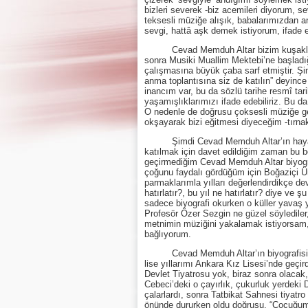
bizleri severek -biz acemileri diyorum, 
teksesli müziğe alışık, babalarımızdan a
sevgi, hattâ aşk demek istiyorum, ifade 
Cevad Memduh Altar bizim kuşaklarımı
sonra Musiki Muallim Mektebi’ne başladığ
çalışmasına büyük çaba sarf etmiştir. Ş
anma toplantısına siz de katılın” deyinc
inancım var, bu da sözlü tarihe resmî ta
yaşamışlıklarımızı ifade edebiliriz. Bu da
O nedenle de doğrusu çoksesli müziğe ge
okşayarak bizi eğitmesi diyeceğim -tırnak 
Şimdi Cevad Memduh Altar’ın hayatı üstün
katılmak için davet edildiğim zaman bu bö
geçirmediğim Cevad Memduh Altar biyogra
çoğunu faydalı gördüğüm için Boğaziçi Ün
parmaklarımla yılları değerlendirdikçe de
hatırlatır?, bu yıl ne hatırlatır? diye ve ş
sadece biyografi okurken o küller yavaş y
Profesör Özer Sezgin ne güzel söylediler, 
metnimin müziğini yakalamak istiyorsam,
bağlıyorum.
Cevad Memduh Altar’ın biyografisini ok
lise yıllarımı Ankara Kız Lisesi’nde geç
Devlet Tiyatrosu yok, biraz sonra olacak
Cebeci’deki o çayırlık, çukurluk yerdeki 
çalarlardı, sonra Tatbikat Sahnesi tiyatr
önünde dururken oldu doğrusu. “Çocuğum 