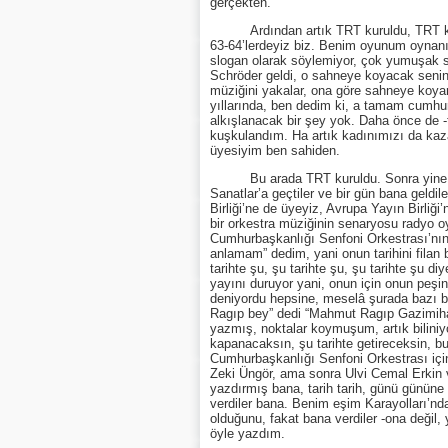
gerçekten.
Ardından artık TRT kuruldu, TRT kurulu
63-64’lerdeyiz biz. Benim oyunum oynanır
slogan olarak söylemiyor, çok yumuşak sö
Schröder geldi, o sahneye koyacak senin
müziğini yakalar, ona göre sahneye koyar
yıllarında, ben dedim ki, a tamam cumhuriy
alkışlanacak bir şey yok. Daha önce de -t
kuşkulandım. Ha artık kadınımızı da kaza
üyesiyim ben sahiden.
Bu arada TRT kuruldu. Sonra yine kısa 
Sanatlar’a geçtiler ve bir gün bana geldil
Birliği’ne de üyeyiz, Avrupa Yayın Birliği
bir orkestra müziğinin senaryosu radyo o
Cumhurbaşkanlığı Senfoni Orkestrası’nın 
anlamam” dedim, yani onun tarihini filan
tarihte şu, şu tarihte şu, şu tarihte şu 
yayını duruyor yani, onun için onun peşine 
deniyordu hepsine, meselâ şurada bazı böl
Ragıp bey” dedi “Mahmut Ragıp Gazimihal
yazmış, noktalar koymuşum, artık biliniyor
kapanacaksın, şu tarihte getireceksin, bu
Cumhurbaşkanlığı Senfoni Orkestrası için
Zeki Üngör, ama sonra Ulvi Cemal Erkin ve 
yazdırmış bana, tarih tarih, günü gününe 
verdiler bana. Benim eşim Karayolları’nd
olduğunu, fakat bana verdiler -ona değil, 
öyle yazdım.