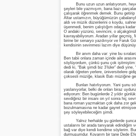
Bunu uzun uzun anlatıyorum, heyecanı
şeyleri bile yazmışım, bana bazı parçalar
çalışarak öğrenmek demek. Bunu getirip 
Altar ustamızın, büyüğümüzün çabalarıyl
aldı ve müzik düzenlerini o koydu, sahne
üşenmedi, benim çalıştığım odaya kadar te
O andaki yüzünü, sevincini, o alçakgönül
kavrayabiliyorum. Aradan yıllar geçmiş,
birine bir senaryo yazdırıyor ve Faruk Gü
kendisinin sevinmesi lazım diye düşünüyo
Bir anım daha var: yine bu sıralarda 
Ben tabii onlara zaman içinde aile arasınd
söylüyordum, çünkü şunu çok işitmiştim: 
dedi ki, “Bak şimdi biz 3’lüler” dedi yin
olarak öğreten yerlere, üniversitelere gi
çoksesli müziğe, klasik Batı müziğine ge
Bunları hatırlıyorum. Yani şunu söyley
yaslanıyorlar, belki de onları biraz uydu
ediyorum: Ben bugünlerde 2 yıldır günlük
sevdiğiniz bir insanı on yıl sonra hiç s
bana roman yazmaktan çok daha zor geld
bozulmamasına ne kadar gayret etmişsem
şey söyleyebileceğim şimdi.
Yalnız herhalde şu günlerde şunca yıl 
ustalarını bir arada tanıyarak edindiğim
bağ var diye kendi kendime söylerim. Bu
durmuşumdur. Koyarım bir tane Dede Efen