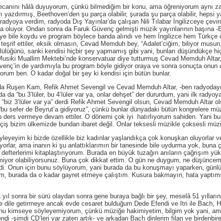
nı hâlâ duyuyorum, çünkü bilmediğim bir konu, ama öğreniyorum aynı za
ı yazdırmış, Beethoven’den şu parça olabilir, şurada şu parça olabilir, hepsi
radyoya verdim, radyoda Dış Yayınlar’da çalışan Nili Tılabar İngilizceye çe
a oluyor. Ondan sonra da Faruk Güvenç gelmişti müzik yayınlarının başına -
ye bile koydu ve program böylece banda alındı ve hem İngilizce hem Türkçe o
şrif ettiler, eksik olmasın, Cevad Memduh bey, “Adalet’ciğim, biliyor musun, 
lülüğünü, sanki kendisi hiçbir şey yapmamış gibi yani, bunları düşündükçe hi
 Musiki Muallim Mektebi’nde konservatuar diye tutturmuş Cevad Memduh Altar,
venç’in de yardımıyla bu program böyle gidiyor oraya ve sonra sonuçta onun o 
rum ben. O kadar doğal bir şey ki kendisi için bütün bunlar.
Ruşen Kam, Refik Ahmet Sevengil ve Cevad Memduh Altar, -ben radyodaydı
a da “bu 3’lüler, bu 4’lüler var ya, onlar dehşet” der dururdum, yani ilk radyoy
“biz 3’lüler var ya” derdi Refik Ahmet Sevengil olsun, Cevad Memduh Altar ol
e, “bu sefer de Beyrut’a gidiyoruz”, çünkü bunlar dünyadaki bütün kongrelere mü
dip ders vermeye devam ettiler. O dönemi çok iyi hatırlıyorum sahiden. Yani b
çiş bizim ülkemizde bundan ibaret değil. Onlar teksesli müzikle çoksesli müzi
eyim ki bizde özellikle biz kadınlar yaşlandıkça çok konuşkan oluyorlar ve
ruyorlar, ama inanın ki şu anlattıklarımın bir tanesinde bile uydurma yok, buna
 defterlerimi kitaplaştırıyorum. Burada en büyük tuzağın anıların çağrışım y
evmiyor olabiliyorsunuz. Buna çok dikkat ettim. O gün ne duygum, ne düşünce
i. Onun için bunu söylüyorum, yani burada da bu konuşmayı yaparken, günlü
, burada da o kadar gayret etmeye çalıştım. Kusura bakmayın, hata yaptım
sonra bir sürü olaydan sonra gene buraya bağlı bir şey, meselâ 51 yılları
 ve dile getirmeye ancak evde cesaret bulduğum Dede Efendi ve Itri ile Bach,
nu kimseye söyleyemiyorum, çünkü müziğe hakimiyetim, bilgim yok yani, ama 
di -şimdi CD’leri var zaten artık- ve arkadan Bach dinlerim filan ve birden