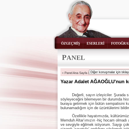
ÖZGEÇMİŞ
ESERLERİ
FOTOĞRA
P
ANEL
«
Panel Ana Sayfa
|
Yazar Adalet AĞAOĞLU'nun k
Değerli, sayın izleyiciler. Şurada sizl
söyleyeceğini bilemeyen bir durumda hiss
buraya getirmek için bütün sempatisini k
bulunamadığım için de üzüntülerimi bild
Özellikle hayatımızda, kültürümüzde az
Memduh Altar’ımızın -hiç hocam olmadı 
ve sevgiyle eğilmek istiyorum. Saygı çok 
çizerek ‘sevgiyle’ andığımı söylemek isti