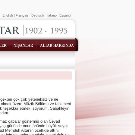
English
|
Français
|
Deutsch
|
Italiano
|
Español
LER
NİŞANLAR
ALTAR HAKKINDA
erçekten çok çok yeteneksiz ve ne
ör olmak üzere Müzik Bölümü ve tabii beni
ok teşekkür etmek istiyorum. Sabahleyin
ladım.
maz çabalar göstermiş olan Cevad
. yaş gününde onun önünde büyük saygı
ad Memduh Altar’ın özellikle altını
mak için ne kadar sevgiyle, sevgi dolu ve