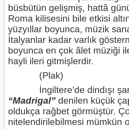
büsbütün gelişmiş, hattâ gün
Roma kilisesini bile etkisi altın
yüzyıllar boyunca, müzik sana
İtalyanlar kadar varlık göster
boyunca en çok âlet müziği il
hayli ileri gitmişlerdir.
(Plak)
İngiltere’de dindışı şarkı 
“Madrigal”
denilen küçük çap
oldukça rağbet görmüştür. Ço
nitelendirilebilmesi mümkün o