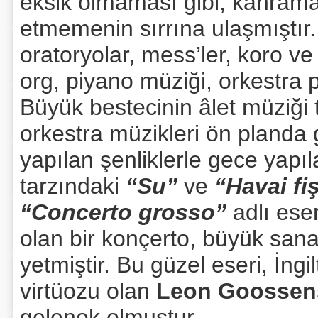
eksik olmaması gibi, kahrama
etmemenin sırrına ulaşmıştır.
oratoryolar, mess’ler, koro ve
org, piyano müziği, orkestra p
Büyük bestecinin âlet müziği 
orkestra müzikleri ön planda g
yapılan şenliklerle gece yapıla
tarzındaki
“Su”
ve
“Havai fi
“Concerto grosso”
adlı eser
olan bir konçerto, büyük san
yetmiştir. Bu güzel eseri, İngi
virtüozu olan
Leon Goossen
gelenek olmuştur.