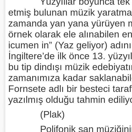
Yüzyıllar boyunca tek bir
etmiş bulunan müzik yaratmala
zamanda yan yana yürüyen me
örnek olarak ele alınabilen en
icumen in” (Yaz geliyor) adını 
İngiltere’de ilk önce 13. yüz
bu tip dindışı müzik edebiyatı
zamanımıza kadar saklanabile
Fornsete adlı bir besteci tara
yazılmış olduğu tahmin ediliyo
(Plak)
Polifonik şan müziğinin ilk