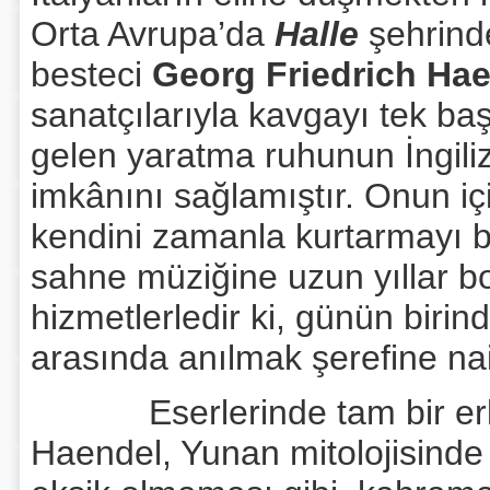
Orta Avrupa’da
Halle
şehrind
besteci
Georg Friedrich Ha
sanatçılarıyla kavgayı tek ba
gelen yaratma ruhunun İngil
imkânını sağlamıştır. Onun içi
kendini zamanla kurtarmayı b
sahne müziğine uzun yıllar b
hizmetlerledir ki, günün birin
arasında anılmak şerefine nai
Eserlerinde tam bir erkek 
Haendel, Yunan mitolojisinde