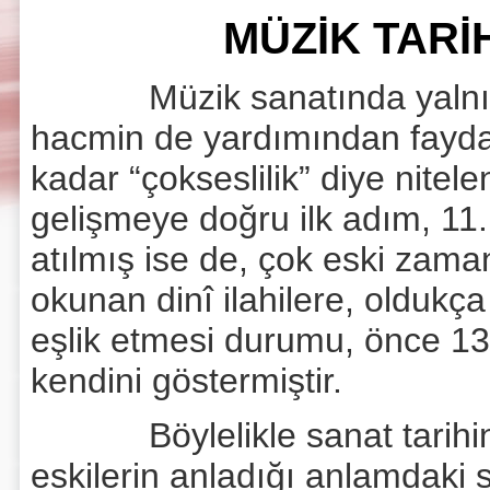
MÜZİK TARİ
Müzik sanatında yalnızca d
hacmin de yardımından faydala
kadar “çokseslilik” diye nitel
gelişmeye doğru ilk adım, 11
atılmış ise de, çok eski zam
okunan dinî ilahilere, oldukça 
eşlik etmesi durumu, önce 13.
kendini göstermiştir.
Böylelikle sanat tarihinde
eskilerin anladığı anlamdaki 