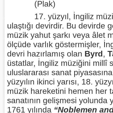
(Plak)
17. yüzyıl, İngiliz müzik e
ulaştığı devirdir. Bu devirde 
müzik yahut şarkı veya âlet mü
ölçüde varlık göstermişler, İ
devri hazırlamış olan
Byrd
,
T
üstatlar, İngiliz müziğini millî
uluslararası sanat piyasasına 
yüzyılın ikinci yarısı, 18. yü
müzik hareketini hemen her 
sanatının gelişmesi yolunda 
1761 yılında
“Noblemen and