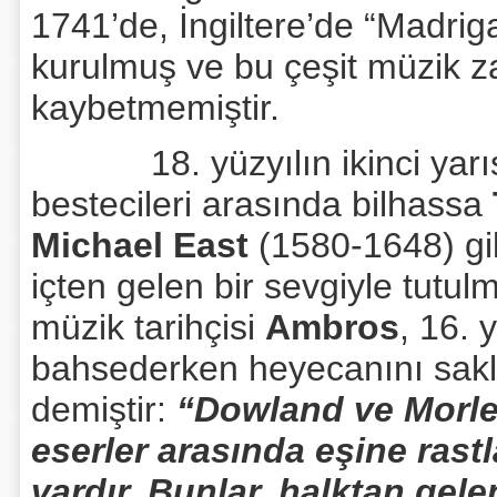
1741’de, İngiltere’de “Madrig
kurulmuş ve bu çeşit müzik 
kaybetmemiştir.
18. yüzyılın ikinci yarısın
bestecileri arasında bilhassa
Michael East
(1580-1648) gib
içten gelen bir sevgiyle tutul
müzik tarihçisi
Ambros
, 16. 
bahsederken heyecanını sakl
demiştir:
“Dowland ve Morley
eserler arasında eşine rast
vardır. Bunlar, halktan gele