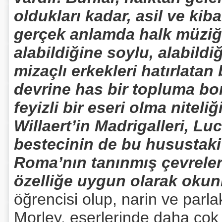
oldukları kadar, asil ve kiba
gerçek anlamda halk müziğid
alabildiğine soylu, alabildi
mizaçlı erkekleri hatırlatan 
devrine has bir topluma bor
feyizli bir eseri olma niteli
Willaert’in Madrigalleri, Lu
bestecinin de bu husustaki 
Roma’nın tanınmış çevreler
özelliğe uygun olarak okun
öğrencisi olup, narin ve parlak
Morley, eserlerinde daha çok İ