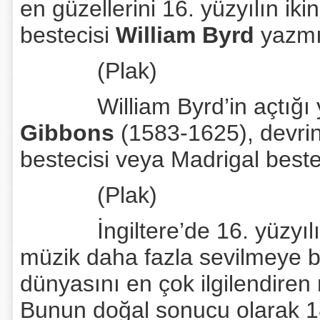
en güzellerini 16. yüzyılın iki
bestecisi
William Byrd
yazmış
(Plak)
William Byrd’in açtığı y
Gibbons
(1583-1625), devrini
bestecisi veya Madrigal bestec
(Plak)
İngiltere’de 16. yüzyılın 
müzik daha fazla sevilmeye ba
dünyasını en çok ilgilendiren 
Bunun doğal sonucu olarak 18.