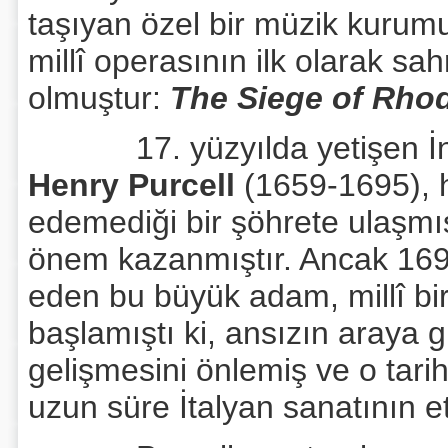
taşıyan özel bir müzik kurumu 
millî operasının ilk olarak s
olmuştur:
The Siege of Rho
17. yüzyılda yetişen İngil
Henry Purcell
(1659-1695), hi
edemediği bir şöhrete ulaşmı
önem kazanmıştır. Ancak 1695
eden bu büyük adam, millî b
başlamıştı ki, ansızın araya g
gelişmesini önlemiş ve o tarih
uzun süre İtalyan sanatının etk