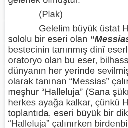
(Plak)
Gelelim büyük üstat Haend
sololu bir eseri olan
“Messia
bestecinin tanınmış dinî eser
oratoryo olan bu eser, bilhas
dünyanın her yerinde sevilmişt
olarak tanınan “Messias” çalı
meşhur “Halleluja” (Sana şük
herkes ayağa kalkar, çünkü H
toplantıda, eseri büyük bir di
“Halleluja” çalınırken birden