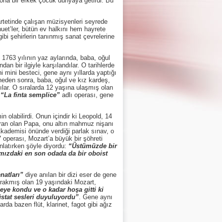
ona bir erkek çocuk dünyaya getirdi. Bu
tinde çalışan müzisyenleri seyrede
uet’ler, bütün ev halkını hem hayrete
bi şehirlerin tanınmış sanat çevrelerine
763 yılının yaz aylarında, baba, oğul
n bir ilgiyle karşılandılar. O tarihlerde
ni mini besteci, gene aynı yıllarda yaptığı
rneden sonra, baba, oğul ve kız kardeş,
ılar. O sıralarda 12 yaşına ulaşmış olan
n
“La finta semplice”
adlı operası, gene
abilirdi. Onun içindir ki Leopold, 14
yran olan Papa, onu altın mahmuz nişanı
Akademisi önünde verdiği parlak sınav, o
”
operası, Mozart’a büyük bir şöhreti
nlatırken şöyle diyordu:
“Üstümüzde bir
şımızdaki en son odada da bir oboist
natları”
diye anılan bir dizi eser de gene
bırakmış olan 19 yaşındaki Mozart,
ye kondu ve o kadar hoşa gitti ki
üstat sesleri duyuluyordu”
. Gene aynı
arda bazen flüt, klarinet, fagot gibi ağız