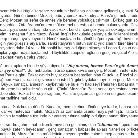
 için bu küçücük şehre zorunlu bir bağlanış anlamına geliyordu, çünkü Sa
uruyordu. Günün birinde Mozart, etüd yapmak maksadıyla Paris’e gitmek isted
 Genç Mozart bu sefer de annesiyle beraber yolculuğa çıkmıştı. Birkaç gün so
e vardılar. Orta Avrupa’nın en mükemmel orkestrası burada bulunuyordu. Devr
zart, piyanosunun başında vakit vakit kendisi için göz yaşları döktüğüne em
eim’ın meşhur flüt virtüozu
Wendling
’in harikulade çalışıyla da ilgilenebilec
kıp tutuşmaya yetiyordu. Henüz başlayan bu gönül bağının yarattığı heyecanl
in yadığı eşsiz aryalarla, sanki İtalya’nın bütün sanat yıldızlarını birer bi
hayattan daha 14 yıllık bir nasibi kalmış olduğunu bilmeyen Leopold, onun g
lar yağdırmaya başlamıştı. Böylelikle Leopold, oğlunun genç ve güzel Aloisia 
zaklaştırmaya çalışıyordu.
mektupların birinde şöyle diyordu:
“Hiç durma, hemen Paris’e git! Amm
ir şey olma!”
. Bu mektuplar, ıstırap içinde kıvranan genç Mozart’ın ister 
 Paris’e gitti. Fakat devrin büyük opera bestecileri olan
Gluck
ile
Piccini
gi
rağmen Fransız sanat çevresinden istediği gibi faydalanmayı bilen genç Mozart
dı. Büyük sanatçı, annesini kaybetmiş ve bu elim hadiseyi Paris’ten babasına me
 gene bu şehirde sönüp gitti. Çünkü Mozart’ın Paris sanat çevresinde kendin
ebep oldu. Fakat her şeye rağmen, Paris’te geçen acı günlerin en güzel eseri
nat tarihine mal oldu.
na, Salzburg’a döndü. Sanatçı, memleketine dönünceye kadar, babası ne y
g’un dar ve mütevazı muhiti, Mozart’ı az zamanda usandırmaya yetmişti. Hattâ
hitinin fersahlarca üstünde bir yaratış ruhuna sahip olduğunu sanat dünyasına
ırf bu şehre ithaf edilerek meydana getirilmiş olan
“Idomeneo”
operasını
büyük zaferin heyecanını, genç sanatçının babası ile ablası Nanerl de birlikte
malılar ki, Mozart’ın izin müddetinin epeyce gecikmesine sebep olmuş ve bu 