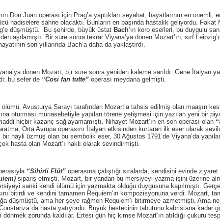
n Juan operası için Prag’a yaptıkları seyahat, hayatlarının en önemli, en 
zücü hadiselere sahne olacaktı. Bunların en başında hastalık geliyordu. Fakat
ig’e düşmüştü. Bu şehirde, büyük üstat
Bach
’ın koro eserleri, bu duygulu san
iden aşılamıştı. Bir süre sonra tekrar Viyana’ya dönen Mozart’ın, sırf Leipzig’
ayatının son yıllarında Bach’a daha da yaklaştırdı.
ya dönen Mozart, b,r süre sonra yeniden kaleme sarıldı. Gene İtalyan y
edi: bu sefer de
“Cosi fan tutte”
operası meydana gelmişti.
n ölümü, Avusturya Sarayı tarafından Mozart’a tahsis edilmiş olan maaşın ke
htına oturması münasebetiyle yapılan törene yetişmesi için yazılan yeni bir pi
addi hiçbir kazanç sağlayamamıştı. Nihayet Mozart’ın en son operası olan
“
ratma, Orta Avrupa operasını İtalyan etkisinden kurtaran ilk eser olarak sevild
bir hayli üzmüş olan bu sembolik eser, 30 Ağustos 1791’de Viyana’da yapılan 
çok hasta olan Mozart’ı haklı olarak sevindirmişti.
perasıyla
“Sihirli Flüt”
operasına çalıştığı sıralarda, kendisini evinde ziyaret
uiem)
sipariş etmişti. Mozart, bir yandan bu mersiyeyi yazma işini üzerine al
siyeyi sanki kendi ölümü için yazmakta olduğu duygusuna kapılmıştı. Gerçe
erasını bitirdi ve kendini tamamen Requiem’in kompozisyonuna verdi. Mozart, tam
a düşmüştü, ama her şeye rağmen Requiem’i bitirmeye azmetmişti. Ama ne y
Constanza da hasta yatıyordu. Büyük bestecinin tabutunu kabristana kadar gö
ri dönmek zorunda kaldılar. Ertesi gün hiç kimse Mozart’ın atıldığı çukuru te