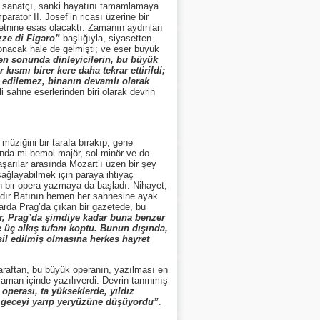
 sanatçı, sanki hayatını tamamlamaya
rator II. Josef’in ricası üzerine bir
etnine esas olacaktı. Zamanın aydınları
ze di Figaro”
başlığıyla, siyasetten
onacak hale de gelmişti; ve eser büyük
en sonunda dinleyicilerin, bu büyük
ısmı birer kere daha tekrar ettirildi;
r edilemez, binanın devamlı olarak
 sahne eserlerinden biri olarak devrin
ziğini bir tarafa bırakıp, gene
ında mi-bemol-majör, sol-minör ve do-
şarılar arasında Mozart’ı üzen bir şey
sağlayabilmek için paraya ihtiyaç
in bir opera yazmaya da başladı. Nihayet,
ldır Batının hemen her sahnesine ayak
larda Prag’da çıkan bir gazetede, bu
ar, Prag’da şimdiye kadar buna benzer
e üç alkış tufanı koptu. Bunun dışında,
sil edilmiş olmasına herkes hayret
raftan, bu büyük operanın, yazılması en
 zaman içinde yazılıverdi. Devrin tanınmış
operası, ta yükseklerde, yıldız
i geceyi yarıp yeryüzüne düşüyordu”
.