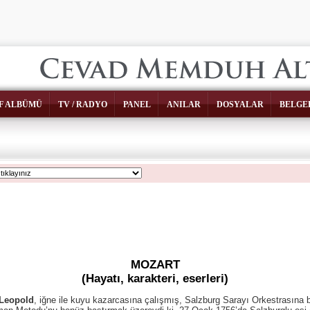
F ALBÜMÜ
TV / RADYO
PANEL
ANILAR
DOSYALAR
BELGE
MOZART
(Hayatı, karakteri, eserleri)
Leopold
, iğne ile kuyu kazarcasına çalışmış, Salzburg Sarayı Orkestrasına bi