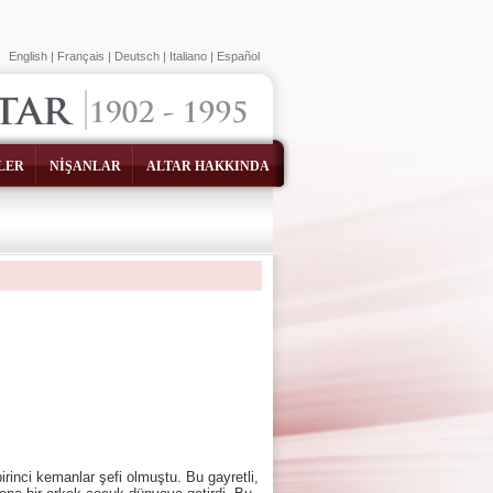
English
|
Français
|
Deutsch
|
Italiano
|
Español
LER
NİŞANLAR
ALTAR HAKKINDA
rinci kemanlar şefi olmuştu. Bu gayretli,