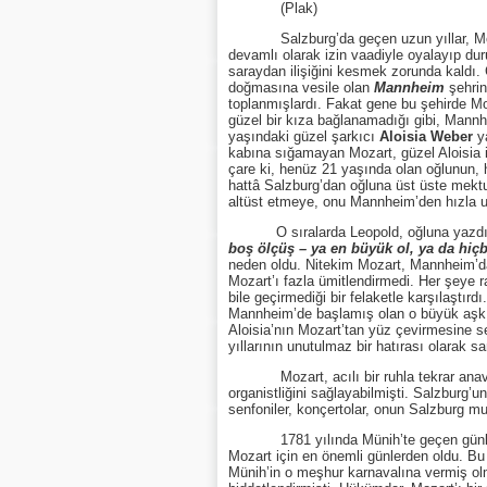
(Plak)
Salzburg’da geçen uzun yıllar, Mozart
devamlı olarak izin vaadiyle oyalayıp d
saraydan ilişiğini kesmek zorunda kaldı.
doğmasına vesile olan
Mannheim
şehrin
toplanmışlardı. Fakat gene bu şehirde Mo
güzel bir kıza bağlanamadığı gibi, Mannh
yaşındaki güzel şarkıcı
Aloisia Weber
ya
kabına sığamayan Mozart, güzel Aloisia iç
çare ki, henüz 21 yaşında olan oğlunun, 
hattâ Salzburg’dan oğluna üst üste mektup
altüst etmeye, onu Mannheim’den hızla u
O sıralarda Leopold, oğluna yazdığı 
boş ölçüş – ya en büyük ol, ya da hiçb
neden oldu. Nitekim Mozart, Mannheim’dan
Mozart’ı fazla ümitlendirmedi. Her şeye 
bile geçirmediği bir felaketle karşılaştır
Mannheim’de başlamış olan o büyük aşk da
Aloisia’nın Mozart’tan yüz çevirmesine s
yıllarının unutulmaz bir hatırası olarak sa
Mozart, acılı bir ruhla tekrar anavata
organistliğini sağlayabilmişti. Salzbur
senfoniler, konçertolar, onun Salzburg mu
1781 yılında Münih’te geçen günler, s
Mozart için en önemli günlerden oldu. Bu 
Münih’in o meşhur karnavalına vermiş ol