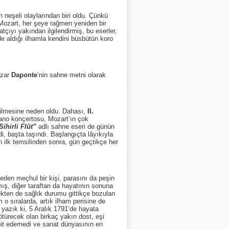
neşeli olaylarından biri oldu. Çünkü
 Mozart, her şeye rağmen yeniden bir
atçıyı yakından ilgilendirmiş, bu eserler,
de aldığı ilhamla kendini büsbütün koro
azar
Daponte
’nin sahne metni olarak
silmesine neden oldu. Dahası,
II.
yano konçertosu, Mozart’ın çok
Sihirli Flüt”
adlı sahne eseri de günün
i, başta taşındı. Başlangıçta lâyıkıyla
ilk temsilinden sonra, gün geçtikçe her
 eden meçhul bir kişi, parasını da peşin
mış, diğer taraftan da hayatının sonuna
kten de sağlık durumu gittikçe bozulan
 o sıralarda, artık ilham perisine de
azık ki, 5 Aralık 1791’de hayata
türecek olan birkaç yakın dost, eşi
spit edemedi ve sanat dünyasının en