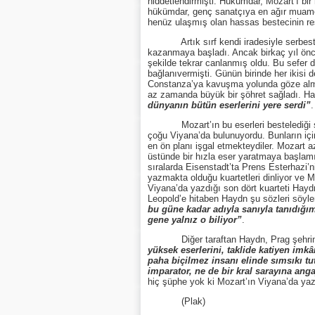
hiddetlendirmişti. Hükümdar, Mozart’ı bi
hükümdar, genç sanatçıya en ağır muamel
henüz ulaşmış olan hassas bestecinin r
Artık sırf kendi iradesiyle serbest bir
kazanmaya başladı. Ancak birkaç yıl önc
şekilde tekrar canlanmış oldu. Bu sefer
bağlanıvermişti. Günün birinde her ikisi d
Constanza’ya kavuşma yolunda göze alm
az zamanda büyük bir şöhret sağladı. Ha
dünyanın bütün eserlerini yere serdi”
.
Mozart’ın bu eserleri bestelediği sıral
çoğu Viyana’da bulunuyordu. Bunların içi
en ön planı işgal etmekteydiler. Mozart 
üstünde bir hızla eser yaratmaya başlamış
sıralarda Eisenstadt’ta Prens Esterhazi’n
yazmakta olduğu kuartetleri dinliyor ve 
Viyana’da yazdığı son dört kuarteti Haydn
Leopold’e hitaben Haydn şu sözleri söyl
bu güne kadar adıyla sanıyla tanıdığ
gene yalnız o biliyor”
.
Diğer taraftan Haydn, Prag şehrini
yüksek eserlerini, taklide katiyen im
paha biçilmez insanı elinde sımsıkı t
imparator, ne de bir kral sarayına ang
hiç şüphe yok ki Mozart’ın Viyana’da yazd
(Plak)