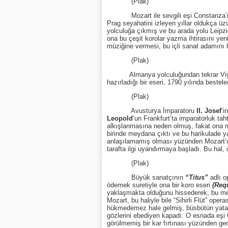
(Plak)
Mozart ile sevgili eşi Constanza’nın Do
Prag seyahatini izleyen yıllar oldukça ü
yolculuğa çıkmış ve bu arada yolu Leipz
ona bu çeşit korolar yazma ihtirasını yen
müziğine vermesi, bu içli sanat adamını h
(Plak)
Almanya yolculuğundan tekrar Viyana’
hazırladığı bir eseri, 1790 yılında bestel
(Plak)
Avusturya İmparatoru
II. Josef
’i
Leopold
’un Frankfurt’ta imparatorluk ta
alkışlanmasına neden olmuş, fakat ona m
birinde meydana çıktı ve bu harikulade ya
anlaşılamamış olması yüzünden Mozart’ı 
tarafta ilgi uyandırmaya başladı. Bu hal, 
(Plak)
Büyük sanatçının
“Titus”
adlı o
ödemek suretiyle ona bir koro eseri
(Req
yaklaşmakta olduğunu hissederek, bu mer
Mozart, bu haliyle bile “Sihirli Flüt” op
hükmedemez hale gelmiş, büsbütün yatağ
gözlerini ebediyen kapadı. O esnada eşi 
görülmemiş bir kar fırtınası yüzünden ge