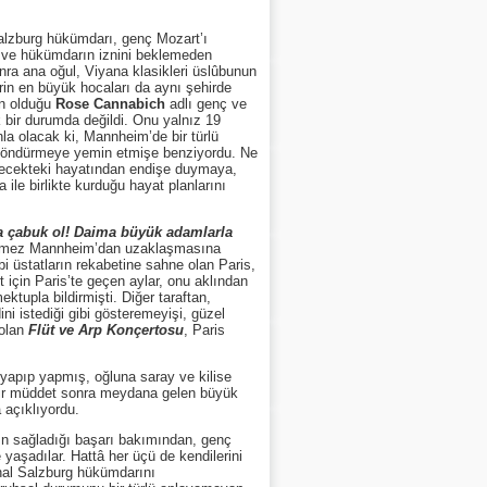
lzburg hükümdarı, genç Mozart’ı
i ve hükümdarın iznini beklemeden
nra ana oğul, Viyana klasikleri üslûbunun
in en büyük hocaları da aynı şehirde
in olduğu
Rose Cannabich
adlı genç ve
ek bir durumda değildi. Onu yalnız 19
a olacak ki, Mannheim’de bir türlü
rer söndürmeye yemin etmişe benziyordu. Ne
elecekteki hayatından endişe duymaya,
ile birlikte kurduğu hayat planlarını
a çabuk ol! Daima büyük adamlarla
istemez Mannheim’dan uzaklaşmasına
bi üstatların rekabetine sahne olan Paris,
 için Paris’te geçen aylar, onu aklından
ktupla bildirmişti. Diğer taraftan,
i istediği gibi gösteremeyişi, güzel
 olan
Flüt ve Arp Konçertosu
, Paris
apıp yapmış, oğluna saray ve kilise
 bir müddet sonra meydana gelen büyük
 açıklıyordu.
n sağladığı başarı bakımından, genç
 yaşadılar. Hattâ her üçü de kendilerini
hal Salzburg hükümdarını