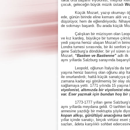
fakat orta başarılı viyolonist, meşhur K
çocuk, geleceğin büyük müzik üstadı
Wo
Küçük Mozart, yazıp okumayı öğrenmede
ede, günün birinde eline kemanı aldı ve 
düşürüyor, hem de eğlendiriyordu. Nihaye
de sokmayı başardı. Bu arada küçük Moz
Çalışkan bir müzisyen olan Leopold Moza
ve kız kardeş, büyükçe bir turneye çıktıla
yedi yaşına henüz ulaşan Mozart’ın birin
Londra turnesi sırasında, bir iki senfoni
gene Salzburg’a döndüler; bir yıl süren s
Mozart,
“Bastien ve Bastienne”
adlı ilk
aynı yıllarda Salzburg sarayında başarıy
Leopold, oğlunun İtalya’da da tanınmas
yaşına henüz basmış olan oğlunu alıp İta
ile onurlandırdı; hattâ küçük sanatçıya 
zamana kadar eşi görülmemiş bir olay ola
sağlamaya yetti. 1771 yılında 15 yaşına 
viyolonist, altımızda bir viyolonist o
var. Eser yazmak için bundan hoş bir 
1773-1777 yılları gene Salzburg’da geç
aynı yıllarda meydana geldi. O tarihleri 
annesine yazdığı bir mektupta şöyle diy
kopan alkışı, gürültüyü anacığıma tari
yıllar içinde sanatçı, birçok virtüoz eser
sazları, âdeta karşılıklı sohbet edercesin