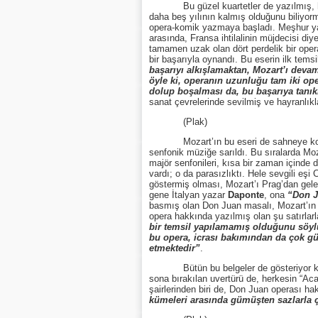
Bu güzel kuartetler de yazılmış, hattâ
daha beş yılının kalmış olduğunu biliyormu
opera-komik yazmaya başladı. Meşhur 
arasında, Fransa ihtilalinin müjdecisi diye
tamamen uzak olan dört perdelik bir oper
bir başarıyla oynandı. Bu eserin ilk temsil
başarıyı alkışlamaktan, Mozart’ı devam
öyle ki, operanın uzunluğu tam iki ope
dolup boşalması da, bu başarıya tanık
sanat çevrelerinde sevilmiş ve hayranlıkl
(Plak)
Mozart’ın bu eseri de sahneye konmuş, h
senfonik müziğe sarıldı. Bu sıralarda Mo
majör senfonileri, kısa bir zaman içinde
vardı; o da parasızlıktı. Hele sevgili eş
göstermiş olması, Mozart’ı Prag’dan gele
gene İtalyan yazar
Daponte
, ona
“Don 
basmış olan Don Juan masalı, Mozart’ın el
opera hakkında yazılmış olan şu satırlarl
bir temsil yapılamamış olduğunu söylüy
bu opera, icrası bakımından da çok güç
etmektedir”
.
Bütün bu belgeler de gösteriyor ki, gen
sona bırakılan uvertürü de, herkesin “Aca
şairlerinden biri de, Don Juan operası h
kümeleri arasında gümüşten sazlarla ç