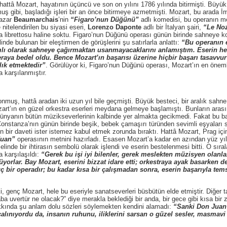
 Mozart, hayatının üçüncü ve son on yılını 1786 yılında bitirmişti. Büyük
ş gibi, başladığı işleri bir an önce bitirmeye azmetmişti. Mozart, bu arada İmpa
yazar
Beaumarchais
’nin
“Figaro’nun Düğünü”
adlı komedisi, bu operanın m
 nitelendirilen bu siyasi eseri,
Lorenzo Daponte
adlı bir İtalyan şairi,
“Le Noz
a librettosu haline soktu. Figaro’nun Düğünü operası günün birinde sahneye k
inde bulunan bir eleştirmen de görüşlerini şu satırlarla anlattı:
“Bu operanın 
lı olarak sahneye çağırmaktan usanmayacaklarını anlamıştım. Eserin her k
raya bedel oldu. Bence Mozart’ın başarısı üzerine hiçbir başarı tasavvu
lık etmektedir”
. Görülüyor ki, Figaro’nun Düğünü operası, Mozart’ın en önemli
a karşılanmıştır.
attâ aradan iki uzun yıl bile geçmişti. Büyük besteci, bir aralık sahne mü
zart’ın en güzel orkestra eserleri meydana gelmeye başlamıştı. Bunların aras
 dünyanın bütün müzikseverlerinin kalbinde yer almakta gecikmedi. Fakat bu ba
i Constanza’nın günün birinde beşik, bebek çamaşırı türünden sevimli eşyaları 
n bir daveti ister istemez kabul etmek zorunda bıraktı. Hattâ Mozart, Prag iç
Juan”
operasının metnini hazırladı. Esasen Mozart’a kadar en azından yüz yı
inde bir ihtirasın sembolü olarak işlendi ve eserin bestelenmesi bitti. O sıra
a karşılaşıldı:
“Gerek bu işi iyi bilenler, gerek meslekten müzisyen olanl
orlar. Bay Mozart, eserini bizzat idare etti; orkestraya ayak basarken d
 bir operadır; bu kadar kısa bir çalışmadan sonra, eserin başarıyla tem
ç Mozart, hele bu eseriyle sanatseverleri büsbütün elde etmiştir. Diğer ta
ba uvertür ne olacak?” diye merakla beklediği bir anda, bir gece gibi kısa bir
akkında şu anlam dolu sözleri söylemekten kendini alamadı:
“Sanki Don Juan 
alınıyordu da, insanın ruhunu, iliklerini sarsan o güzel sesler, masmav