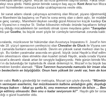
r mektupla derhal çağırdı. Mozart da hızla görevinin başına döndü. Fakat onu
eyi reva gördü. Hattâ günün birinde sarayın baş aşçısı
Kont Arco
’nun Moza
esmî hizmetlerden sonsuza kadar uzaklaşmasına vesile oldu.
 sanat adamı olarak çalışmaya azmetmiş olan Mozart, piyano öğretmenliği, 
e Mannheim’da başlamış ve Paris’te sona ermiş olan o derin aşkı, bir müdde
 de genç sanatçı, Mannheim’deyken sevdiği güzel Aloisia’nın küçük kardeşi
Co
e Viyana’nın o meşhur St. Stefan kilisesinin mihrabı önünde hayatlarını birleşt
ış olduğu mücadelelerin bir sembolü olmak üzere meydana gelen
“Saraydan
ttâ şair
Goethe
, bu büyük eseri şöyle bir cümleyle tanımlamak zorunda kaldı
arda, müziksever bir hükümdar olan Avusturya İmparatoru II. Josef’in himme
nde 18. yüzyıl operasının yenileyicisi olan
Chevalier de Gluck
ile Viyana se
az zamanda bunların arasına katıldı. Devrin en yüksek sanat merkezi olan bu 
tı. Bu türden yaratmalar arasında en güzeli, büyük üstat Haydn’a ithaf edilmiş
inn orkestrasını idare etmekte olan kuartet üstadı Haydn, arada sırada Viyana’
Mozart’a devamlı olarak artan bir sevgiyle bağlanıyordu. Hele günün birinde Mo
’ın da bulunduğu bir toplantıda ilk olarak dinlemişti ki, Mozart’ın bu büyük b
emekten kendini alamadı:
“Size Tanrının huzurunda namuslu bir insan olar
ım bestecilerin en büyüğüdür. Onun hem yüksek bir zevki var, hem de ko
n valisi
Roth
’a gönderdiği bir mektupta, Mozart için şöyle diyordu:
“Mümkün 
kân vermeyen eserlerini, her müzikseverin kalbine anladığım gibi, duyd
utmaya baksın – fakat şu şartla ki, onu memnun etmesini de bilsin … Ben
aje edilmiş olmasıdır. Ben onu o kadar seviyorum ki!”
. Haydn gibi bir üsta
ığı o güzel kuartetler oldu.