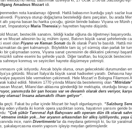
eman Metodu’nu henüz bastırmak üzereydi ki, 27 Ocak 1756’da Salzburglu eşi 
lfgang Amadeus Mozart
idi.
n nota karalamayı öğrendi. Hattâ babasının kurduğu yaylı sazlar kuarte
çalıverdi. Piyanoya oturup doğaçlama bestelediği dans parçaları, bu arada Men
t altı yaşına basan bu harika çocuğu, günün birinde babası Viyana ve Münih gi
art, İmparatoriçe
Maria Theresia
’yı hayretten hayrete düşürdü.
rt, bestecilik sanatını, bildiği kadar oğluna da öğretmeyi başarıyordu. 1
r ve Mozart ailesinin bu üç mühim üyesi, Batının büyük sanat şehirlerinde canda
ci eseri olan
Piyano ve Keman Sonatı
da ilk olarak Paris’te basıldı. Hattâ mi
 yazmaktan da geri kalmamıştı. Böylelikle tam üç yıl sürmüş olan parlak bir tu
ıkı bir çalışmadan sonra, Viyana sanat çevresinin de dikkatini çekmeyi başard
 müzikli sahne eserini bu şehirde yazdı. Diğer taraftan, bu küçücük bestecini
la sahneye konmuş ve seyircileri hayrete düşürmeye yetmişti.
ını çok istiyordu. Ancak böyle olursa, onun gelecekteki durumundan emin ol
lya’ya götürdü. Mozart İtalya’da büyük sanat hadiseleri yarattı. Dehasına ha
şövalye payesini bile vermekten çekinmedi. Hele Mozart’ın Bologna Filarmoni 
rak kabul edildi. Nitekim 1770 yılında Milano’da bestelenmiş olan
“Mitridate
basan Mozart, Milano’dan ablasına gönderdiği bir mektupta, oturduğu binayı a
turuyor, yanımızda bir şan hocası var ve devamlı olarak ders veriyor, kar
şey olamaz! İnsana adamakıllı ilham geliyor”
.
ti. Fakat bu yıllar içinde Mozart bir hayli olgunlaşmıştı.
“Salzburg Sere
takip eden yıllarda iki komik opera yazdıktan sonra, hayatının yarısını geride 
ordu:
“Çok şükür Tanrıma! Aşk Bahçıvanı adlı operam dün ilk olarak sahne
f etmeme imkân yok…her aryanın arkasından bir alkış işitiliyordu, yaşa 
i yanında ince, narin
Divertimento
’lar da meydana getirmişti ki, bu tür yaratmal
e, şakalaşırcasına eserin yapısını işleyip meydan getirmişlerdir.