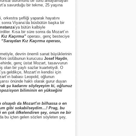
n ruhsal durumunu bir türlü anlayamayan
rt’a savurduğu bir tekme, 25 yaşına
orkestra şefliği yaparak hayatını
t sonra Viyana’da büsbütün başka bir
nstanza
’ya bütün kalbiyle
irdiler. Kısa bir süre sonra da Mozart’ın
 Kız Kaçırma”
operası, genç besteciye
:
“Saraydan Kız Kaçırma operası,
tiyle, devrin önemli sanat büyüklerinin
nfoni üslûbunun kurucusu
Josef Haydn
,
şehirde, genç üstat Mozart, tasavvurun
 olan bir yaylı sazlar kuartetiydi. O
ya geldikçe, Mozart’ın kendisi için
zart’ın babası Leopold, oğlunun
aşarısı önünde haklı olarak gurur duyan
ak şu kadarını söyleyeyim ki, oğlunuz
mpozisyon biliminin en yükseğini
olsaydı da Mozart’ın bilhassa o en
uğum gibi sokabilseydim…! Prag, bu
i en çok öfkelendiren şey, onun ne bir
da bu içten gelen sözleri söyleten şey,