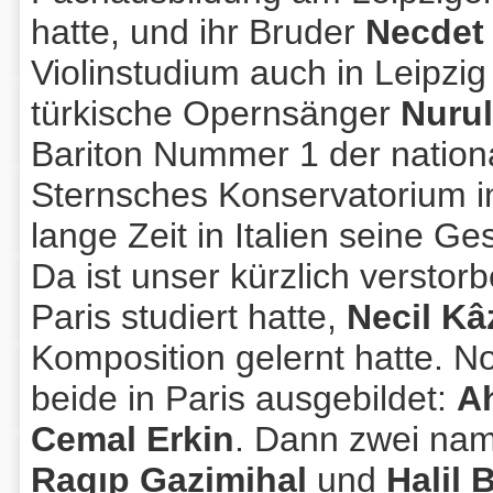
hatte, und ihr Bruder
Necdet
Violinstudium auch in Leipzi
türkische Opernsänger
Nurul
Bariton Nummer 1 der nation
Sternsches Konservatorium in
lange Zeit in Italien seine G
Da ist unser kürzlich verstor
Paris studiert hatte,
Necil K
Komposition gelernt hatte. 
beide in Paris ausgebildet:
A
Cemal Erkin
. Dann zwei na
Ragıp Gazimihal
und
Halil 