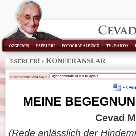
ÖZGEÇMİŞ
ESERLERİ
FOTOĞRAF ALBÜMÜ
TV / RADYO
K
›
ONFERANSLAR
ESERLERİ
«
Konferanslar Ana Sayfa
|
MEINE BEGEGNUNG
Cevad 
(Rede anlässlich der Hindemi