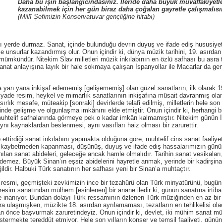
Daha bu işin başlangıcındasınız. İleride daha büyük muvaffakiyetl
kazanabilmek için her gün biraz daha çoğalan gayretle çalışmalısı
(Millî Şefimizin Konservatuvar gençliğine hitabı)
rde durmaz. Sanat, içinde bulunduğu devrin duyuş ve ifade ediş hususiyeti
taze unsurlar kazandırmış olur. Onun içindir ki, dünya müzik tarihini, 19. asırda
 mümkündür. Nitekim Slav milletleri müzik inkılabının en özlü safhası bu asra t
anat anlayışına layık bir hale sokmaya çalışan İspanyollar ile Macarlar da gen
na inkişaf edememiş [gelişememiş] olan güzel sanatların, ilk olarak 19. a
yade resim, heykel ve mimarlık sanatlarının inkişafına müsait davranmış ola
sırlık mesafe, müteakip [sonraki] devirlerde telafi edilmiş, milletlerin hele son
içinde gelişme ve olgunlaşma imkânını elde etmiştir. Onun içindir ki, herhangi
 muhtelif safhalarında görmeye pek o kadar imkân kalmamıştır. Nitekim günün İng
aynı kaynaklardan beslenmesi, aynı vasıfları haiz olması bir zarurettir.
iği sanat inkılabını yapmakta olduğuna göre, muhtelif cins sanat faaliyeti
kaybetmeden kapanması, düşünüş, duyuş ve ifade ediş hassalarımızın günün 
nılan sanat abideleri, geleceğe ancak hamle olmalıdır. Tarihin sanat vesikaları,
demez. Büyük Sinan’ın eşsiz abidelerini hayretle anmak, yerinde bir kadirşinas
ldir. Halbuki Türk sanatının her safhası yeni bir Sinan’a muhtaçtır.
, geçmişteki zevkimizin ince bir tezahürü olan Türk minyatürünü, bugün a
resim sanatından mülhem [esinlenen] bir anane iledir ki, günün sanatına irtiba
ne inanıyor. Bundan dolayı Türk ressamının özlenen Türk müziğinden en az bir 
sra ulaşmışken, müzikte 18. asırdan ayrılamaması, tezatların en tehlikelisi ol
r an önce başvurmak zaruretindeyiz. Onun içindir ki, devlet, iki mühim sanat
stermekte tereddüt etmiyor. Hele son yılların konser ve temsil faaliyeti, günün