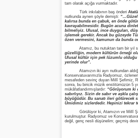
tam olarak açığa vurmaktadır.
Türk inkılabının baş önderi
Atatü
nutkunda aynen şöyle demişti:
“…Güzel s
kalırsa bunda en çabuk, en önde götürü
kavrayabilmesidir. Bugün acuna dinlet
bilmeliyiz. Ulusal, ince duyguları, dü
işlemek gerekir. Ancak bu güzeyde Türk
özen vermesini, kamunun da bunda on
Atamız, bu nutuktan tam bir yıl sonrak
güzelliğin, modern kültürün örneği ol
Ulusal kültür için pek lüzumlu olduğu 
yerinde olur”.
Atamızın iki ayrı nutkundan aldığımız b
Konservatuvarımızla Radyomuz, özlenen ye
mesafeden sevinç duyan Millî Şefimiz,
sonra, bu biricik müzik enstitümüzün 5 yıl
mükâfatlandırmışlardır:
“Görüyorum ki ç
sabırlıyız. Sizin de sabır ve aşkla ça
büyüğüdür. Bu sanatı ileri götürecek s
Ümidimiz sizlerdedir. Hepinizi tekrar 
Görülüyor ki, Atamızın ve Millî Şefimiz
kurulmuştur. Radyomuz ve Konservatuvarı
değil, genç nesli düşünelim; geçmiş devir