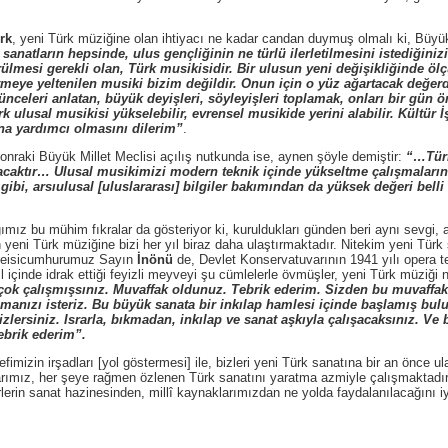
rk
, yeni Türk müziğine olan ihtiyacı ne kadar candan duymuş olmalı ki, Büyük M
anatların hepsinde, ulus gençliğinin ne türlü ilerletilmesini istediğiniz
lmesi gerekli olan, Türk musikisidir. Bir ulusun yeni değişikliğinde ölç
meye yeltenilen musiki bizim değildir. Onun için o yüz ağartacak değer
şünceleri anlatan, büyük deyişleri, söyleyişleri toplamak, onları bir gün 
 ulusal musikisi yükselebilir, evrensel musikide yerini alabilir. Kültür 
a yardımcı olmasını dilerim”
.
i Büyük Millet Meclisi açılış nutkunda ise, aynen şöyle demiştir:
“…Türk
acaktır… Ulusal musikimizi modern teknik içinde yükseltme çalışmaların
gibi, arsıulusal [uluslararası] bilgiler bakımından da yüksek değeri bel
u mühim fıkralar da gösteriyor ki, kuruldukları günden beri aynı sevgi, aynı
ni Türk müziğine bizi her yıl biraz daha ulaştırmaktadır. Nitekim yeni Türk
 Reisicumhurumuz Sayın
İnönü
de, Devlet Konservatuvarının 1941 yılı opera te
 içinde idrak ettiği feyizli meyveyi şu cümlelerle övmüşler, yeni Türk müziği n
ok çalışmışsınız. Muvaffak oldunuz. Tebrik ederim. Sizden bu muvaffakiy
lışmanızı isteriz. Bu büyük sanata bir inkılap hamlesi içinde başlamış bul
izlersiniz. Israrla, bıkmadan, inkılap ve sanat aşkıyla çalışacaksınız. V
tebrik ederim”.
in irşadları [yol göstermesi] ile, bizleri yeni Türk sanatına bir an önce u
mız, her şeye rağmen özlenen Türk sanatını yaratma azmiyle çalışmaktadır. E
lerin sanat hazinesinden, millî kaynaklarımızdan ne yolda faydalanılacağını iyi