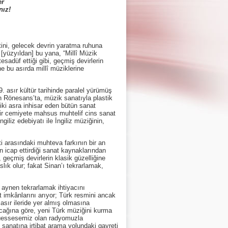
er
nız!
ni, gelecek devrin yaratma ruhuna
n [yüzyıldan] bu yana, “Millî Müzik
esadüf ettiği gibi, geçmiş devirlerin
e bu asırda millî müziklerine
sır kültür tarihinde paralel yürümüş
n Rönesans’ta, müzik sanatıyla plastik
 iki asra inhisar eden bütün sanat
 bir cemiyete mahsus muhtelif cins sanat
iliz edebiyatı ile İngiliz müziğinin,
 arasındaki muhteva farkının bir an
icap ettirdiği sanat kaynaklarından
 geçmiş devirlerin klasik güzelliğine
lık olur; fakat Sinan’ı tekrarlamak,
ynen tekrarlamak ihtiyacını
t imkânlarını arıyor; Türk resmini ancak
asır ileride yer almış olmasına
acağına göre, yeni Türk müziğini kurma
 müessesemiz olan radyomuzla
 sanatına irtibat arama yolundaki gayreti