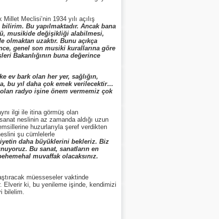
illet Meclisi’nin 1934 yılı açılış
i bilirim. Bu yapılmaktadır. Ancak bana
ü, musikide değişikliği alabilmesi,
de olmaktan uzaktır. Bunu açıkça
önce, genel son musiki kurallarına göre
İşleri Bakanlığının buna değerince
e ev bark olan her yer, sağlığın,
a, bu yıl daha çok emek verilecektir…
li olan radyo işine önem vermemiz çok
 ilgi ile itina görmüş olan
 sanat neslinin az zamanda aldığı uzun
msillerine huzurlarıyla şeref verdikten
eslini şu cümlelerle
etin daha büyüklerini bekleriz. Biz
unuyoruz. Bu sanat, sanatların en
e behemehal muvaffak olacaksınız.
laştıracak müesseseler vaktinde
lverir ki, bu yenileme işinde, kendimizi
 bilelim.