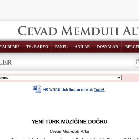
F ALBÜMÜ
TV / RADYO
PANEL
ANILAR
DOSYALAR
BELGE
LER
YENİ TÜRK MÜZİĞİNE DOĞRU
Cevad Memduh Altar