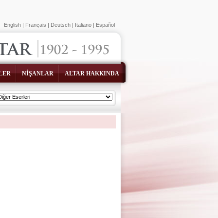
English
|
Français
|
Deutsch
|
Italiano
|
Español
LER
NİŞANLAR
ALTAR HAKKINDA