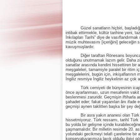
Güzel sanatların hiçbiri, başladığı ye
intibak ettirmekle, kültür tarihine yeni, 
İnkılapları Tarihi” diye de vasıflandırmak
müzik muhtevasını [içeriğini] geleceğin s
kavuşmuşlardır.
Diğer taraftan Rönesans boyunca yan ya
olduğunu unutmamak lazım gelir. Daha zi
sanatlar arasında kendini hissettiren bir a
meşgaleleri, tamamiyle paralel bir ritim 
meşgalelerini, bugün için, inkişaflarının
İngiliz resmiye İngiliz heykelinin az çok 
Türk cemiyeti de bünyesinin icap ettird
önce ayarlanması, uzun mesafenin vakit 
beslenmesi zaruridir. Geçmişin iftiharla a
şahadet eder; fakat yaşanılan ânı ifade e
geçmişi aynen taklitten başka bir şey deği
Bir asra yakın ananesi olan Türk resmi
hissetmiyoruz. Türk ressamı, tarihî Türk 
bu yolda bir gelişme içinde kurabileceği
şaşmamalıdır. Bir milletin resimde 20. a
yolundaki gecikmeyi telafi çarelerine bi
konservatuvarımıza layık olduğu ilgiyi gö