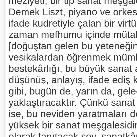
meziyeti, bir tip sanat meşg
Demek Liszt, piyano ve orkest
ifade kudretiyle çalan bir vir
zaman mefhumu içinde mütalâa 
[doğuştan gelen bu yeteneğini]
vesikalardan öğrenmek mümkü
bestekârlığı, bu büyük sanat
düşünüş, anlayış, ifade ediş k
gibi, bugün de, yarın da, gel
yaklaştıracaktır. Çünkü sanat 
ise, bu neviden yaratmaları d
yüksek bir sanat meşgalesidir
olarak tanıtacak şey, sanatkâ