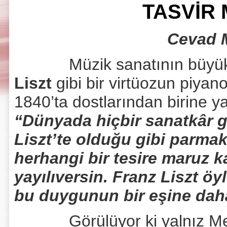
TASVİR 
Cevad 
Müzik sanatının büyük
Liszt
gibi bir virtüozun piyano
1840’ta dostlarından birine y
“Dünyada hiçbir sanatkâr 
Liszt’te olduğu gibi parmak
herhangi bir tesire maruz 
yayılıversin. Franz Liszt ö
bu duygunun bir eşine dah
Görülüyor ki yalnız Mende