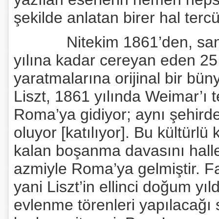
şekilde anlatan birer hal ter
Nitekim 1861’den, sanatkâ
yılına kadar cereyan eden 25
yaratmalarına orijinal bir bü
Liszt, 1861 yılında Weimar’ı 
Roma’ya gidiyor; aynı şehird
oluyor [katılıyor]. Bu kültürl
kalan boşanma davasını halled
azmiyle Roma’ya gelmiştir. Fa
yani Liszt’in ellinci doğum y
evlenme törenleri yapılacağı s