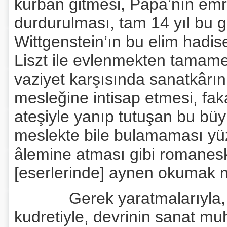
kurban gitmesi, Papa’nın emr
durdurulması, tam 14 yıl bu 
Wittgenstein’ın bu elim hadi
Liszt ile evlenmekten tamam
vaziyet karşısında sanatkârı
mesleğine intisap etmesi, fak
ateşiyle yanıp tutuşan bu bü
meslekte bile bulamaması yü
âlemine atması gibi romanesk 
[eserlerinde] aynen okumak
Gerek yaratmalarıyla, gere
kudretiyle, devrinin sanat muh