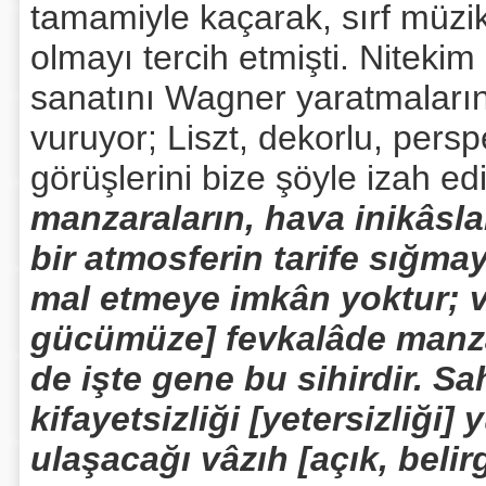
tamamiyle kaçarak, sırf müzik 
olmayı tercih etmişti. Nitekim 
sanatını Wagner yaratmaların
vuruyor; Liszt, dekorlu, persp
görüşlerini bize şöyle izah ed
manzaraların, hava inikâslar
bir atmosferin tarife sığma
mal etmeye imkân yoktur; 
gücümüze] fevkalâde manza
de işte gene bu sihirdir. 
kifayetsizliği [yetersizliği
ulaşacağı vâzıh [açık, belirg