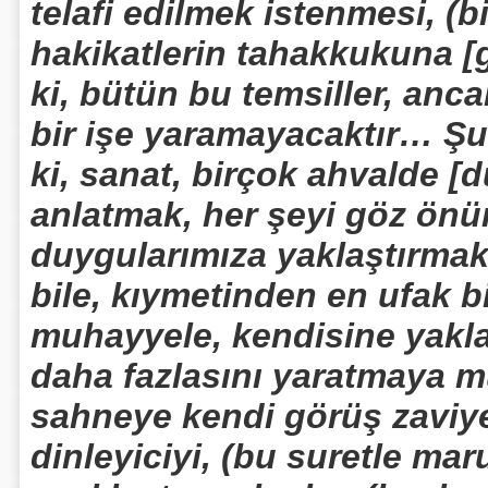
telafi edilmek istenmesi, (b
hakikatlerin tahakkukuna [
ki, bütün bu temsiller, anc
bir işe yaramayacaktır… Şu
ki, sanat, birçok ahvalde [
anlatmak, her şeyi göz ön
duygularımıza yaklaştırmak 
bile, kıymetinden en ufak b
muhayyele, kendisine yakla
daha fazlasını yaratmaya mu
sahneye kendi görüş zaviy
dinleyiciyi, (bu suretle ma