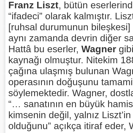
Franz Liszt
, bütün eserlerin
“ifadeci” olarak kalmıştır. Lis
[ruhsal durumunun bileşkesi]
aynı zamanda devrin diğer sana
Hattâ bu eserler,
Wagner
gibi
kaynağı olmuştur. Nitekim 1882
çağına ulaşmış bulunan Wagn
operasının doğuşunu tamamiy
söylemektedir. Wagner, dostl
“… sanatının en büyük hamisi” 
kimsenin değil, yalnız Liszt’i
olduğunu” açıkça itiraf eder, W