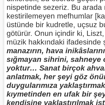
nispetinde sezeriz. Bu arada
kestirilemeyen mefhumlar [kavr
üstünde bir kudretle, uçsuz 
götürür. Onun içindir ki, Lis
müzik hakkındaki ifadesinde 
manazırın, hava inikâslarını
sığmayan sihrini, sahneye
yoktur… Sanat birçok ahvald
anlatmak, her şeyi göz ön
duygularımıza yaklaştırmakt
kıymetinden en ufak bir ş
kendisine yaklaştırılmak i