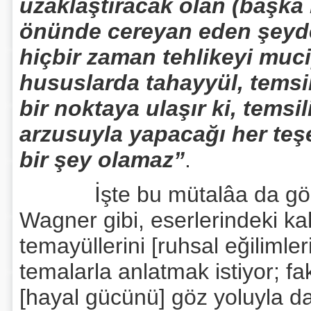
uzaklaştıracak olan (başka 
önünde cereyan eden şeyde
hiçbir zaman tehlikeyi mucip
hususlarda tahayyül, temsi
bir noktaya ulaşır ki, temsi
arzusuyla yapacağı her te
bir şey olamaz”
.
İşte bu mütalâa da gösteri
Wagner gibi, eserlerindeki kah
temayüllerini [ruhsal eğilimler
temalarla anlatmak istiyor; f
[hayal gücünü] göz yoluyla 