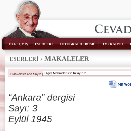
ÖZGEÇMİŞ
ESERLERİ
FOTOĞRAF ALBÜMÜ
TV / RADYO
M
›
AKALELER
ESERLERİ
«
Makaleler Ana Sayfa
|
“Ankara” dergisi
Sayı: 3
Eylül 1945