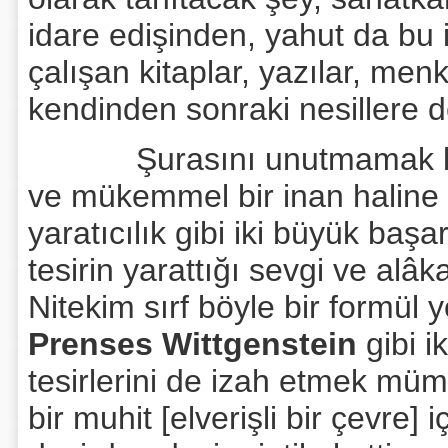
idare edişinden, yahut da bu 
çalışan kitaplar, yazılar, men
kendinden sonraki nesillere d
Şurasını unutmamak lazım 
ve mükemmel bir inan haline k
yaratıcılık gibi iki büyük başa
tesirin yarattığı sevgi ve alâk
Nitekim sırf böyle bir formül 
Prenses Wittgenstein
gibi i
tesirlerini de izah etmek müm
bir muhit [elverişli bir çevre]