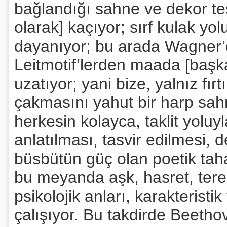
bağlandığı sahne ve dekor te
olarak] kaçıyor; sırf kulak y
dayanıyor; bu arada Wagner’de
Leitmotif’lerden maada [başka]
uzatıyor; yani bize, yalnız fı
çakmasını yahut bir harp sah
herkesin kolayca, taklit yoluy
anlatılması, tasvir edilmesi, 
büsbütün güç olan poetik tahay
bu meyanda aşk, hasret, tere
psikolojik anları, karakteristi
çalışıyor. Bu takdirde Beethov