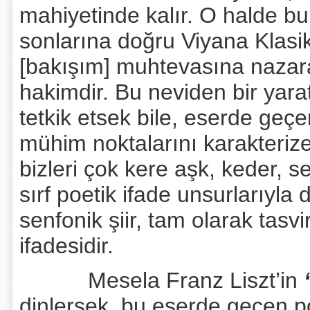
mahiyetinde kalır. O halde bu
sonlarına doğru Viyana Klasikl
[bakışım] muhtevasına nazara
hakimdir. Bu neviden bir yar
tetkik etsek bile, eserde geçen
mühim noktalarını karakterize
bizleri çok kere aşk, keder, s
sırf poetik ifade unsurlarıyla 
senfonik şiir, tam olarak tasvi
ifadesidir.
Mesela Franz Liszt’in
dinlersek, bu eserde geçen po