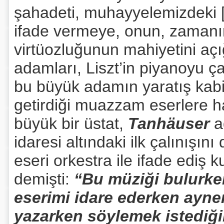
şahadeti, muhayyelemizdeki [h
ifade vermeye, onun, zamanı
virtüozluğunun mahiyetini açı
adamları, Liszt’in piyanoyu ça
bu büyük adamın yaratış kabil
getirdiği muazzam eserlere 
büyük bir üstat,
Tanhäuser
ad
idaresi altındaki ilk çalınışın
eseri orkestra ile ifade ediş 
demişti:
“Bu müziği bulurke
eserimi idare ederken ayn
yazarken söylemek istediğim