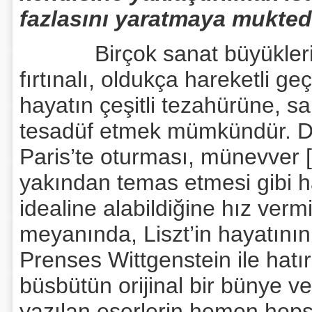
fazlasını yaratmaya mukted
Birçok sanat büyükleri gib
fırtınalı, oldukça hareketli ge
hayatın çeşitli tezahürüne, 
tesadüf etmek mümkündür. Diğ
Paris’te oturması, münevver [
yakından temas etmesi gibi h
idealine alabildiğine hız verm
meyanında, Liszt’in hayatını
Prenses Wittgenstein ile hatı
büsbütün orijinal bir bünye ve
yazılan eserlerin hemen hepsi,