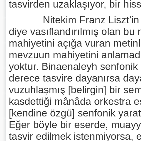
tasvirden uzaklaşıyor, bir hissi
Nitekim Franz Liszt’in y
diye vasıflandırılmış olan bu
mahiyetini açığa vuran metin
mevzuun mahiyetini anlamad
yoktur. Binaenaleyh senfonik şi
derece tasvire dayanırsa day
vuzuhlaşmış [belirgin] bir semb
kasdettiği mânâda orkestra e
[kendine özgü] senfonik yarat
Eğer böyle bir eserde, muayyen
tasvir edilmek istenmiyorsa, e