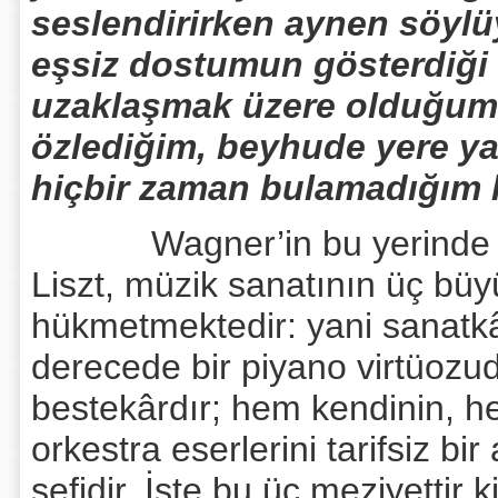
seslendirirken aynen söylü
eşsiz dostumun gösterdiği s
uzaklaşmak üzere olduğum 
özlediğim, beyhude yere ya
hiçbir zaman bulamadığım 
Wagner’in bu yerinde hayr
Liszt, müzik sanatının üç bü
hükmetmektedir: yani sanatkâr
derecede bir piyano virtüozudu
bestekârdır; hem kendinin, 
orkestra eserlerini tarifsiz bir
şefidir. İşte bu üç meziyettir