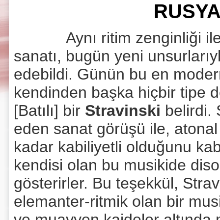
RUSYA
Aynı ritim zenginliği ile
sanatı, bugün yeni unsurları
edebildi. Günün bu en moder
kendinden başka hiçbir tipe 
[Batılı] bir
Stravinski
belirdi.
eden sanat görüşü ile, atonal
kadar kabiliyetli olduğunu ka
kendisi olan bu musikide dis
gösterirler. Bu teşekkül, Stra
elemanter-ritmik olan bir mus
ve muayyen kaideler altında 