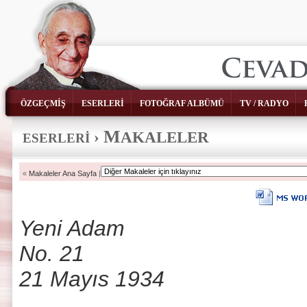
ÖZGEÇMİŞ
ESERLERİ
FOTOĞRAF ALBÜMÜ
TV / RADYO
M
›
AKALELER
ESERLERİ
«
Makaleler Ana Sayfa
|
Yeni Adam
No. 21
21 Mayıs 1934