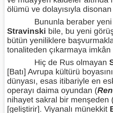
ölümü ve dolayısıyla disonan 
Bununla beraber yeni tonc
Stravinski
bile, bu yeni gör
bütün yeniliklere başvurmakl
tonaliteden çıkarmaya imkân o
Hiç de Rus olmayan
[Batı] Avrupa kültürü boyasını 
dünyası, esas itibariyle en es
operayı daima oyundan (
Ren
nihayet sakral bir menşeden 
[geliştirir]. Viyanalı münekkit