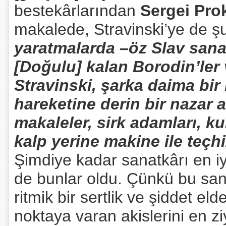
bestekârlarından
Sergei Pro
makalede, Stravinski’ye de şu s
yaratmalarda –öz Slav sanat
[Doğulu] kalan Borodin’ler 
Stravinski, şarka daima bir 
hareketine derin bir nazar 
makaleler, sirk adamları, kuk
kalp yerine makine ile teçhi
Şimdiye kadar sanatkârı en iyi
de bunlar oldu. Çünkü bu sana
ritmik bir sertlik ve şiddet el
noktaya varan akislerini en zi