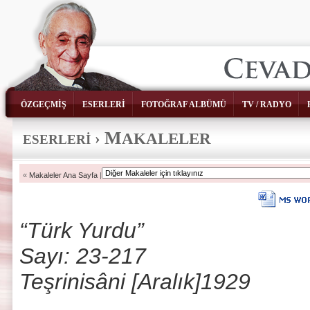
ÖZGEÇMİŞ
ESERLERİ
FOTOĞRAF ALBÜMÜ
TV / RADYO
M
›
AKALELER
ESERLERİ
«
Makaleler Ana Sayfa
|
“Türk Yurdu”
Sayı: 23-217
Teşrinisâni [Aralık]1929