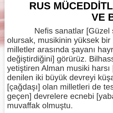
RUS MÜCEDDİTLE
VE 
Nefis sanatlar [Güzel sana
olursak, musikinin yüksek bir
milletler arasında şayanı hayr
değiştirdiğini] görürüz. Bilha
yetiştiren Alman musiki harsı 
denilen iki büyük devreyi küş
[çağdaşı] olan milletleri de te
geçen] devrelere ecnebi [yab
muvaffak olmuştu.