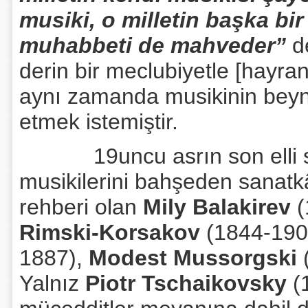
musiki, o milletin başka bi
muhabbeti de mahveder”
de
derin bir meclubiyetle [hayran
aynı zamanda musikinin beyne
etmek istemiştir.
19uncu asrın son elli sen
musikilerini bahşeden sanatkâ
rehberi olan
Mily Balakirev
(
Rimski-Korsakov
(1844-190
1887),
Modest Mussorgski
Yalnız
Piotr Tschaikovsky
(1