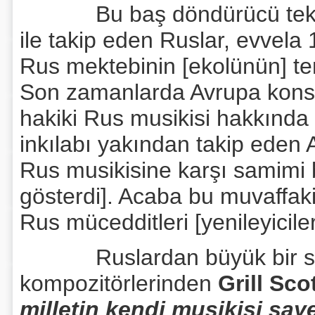
Bu baş döndürücü tekâmülü
ile takip eden Ruslar, evvela 
Rus mektebinin [ekolünün] te
Son zamanlarda Avrupa konse
hakiki Rus musikisi hakkında 
inkılabı yakından takip eden
Rus musikisine karşı samimi b
gösterdi]. Acaba bu muvaffakiy
Rus mücedditleri [yenileyiciler
Ruslardan büyük bir sitay
kompozitörlerinden
Grill Sco
milletin kendi musikisi şaye