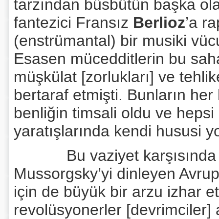
tarzından büsbütün başka ola
fantezici Fransız
Berlioz
’a r
(enstrümantal) bir musiki vü
Esasen mücedditlerin bu saha
müşkülat [zorlukları] ve tehlike
bertaraf etmişti. Bunların her b
benliğin timsali oldu ve hepsi 
yaratışlarında kendi hususi yoll
Bu vaziyet karşısında ko
Mussorgsky’yi dinleyen Avrupa
için de büyük bir arzu izhar e
revolüsyonerler [devrimciler]