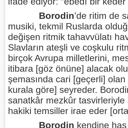
ifade ediyor: “ebedî bir keder 
Borodin
’de ritim de s
musiki, tekmil Ruslarda olduğ
değişen ritmik tahavvülatı hav
Slavların ateşli ve coşkulu ri
birçok Avrupa milletlerini, me
itibara [göz önüne] alacak olu
şemasında cari [geçerli] olan k
kurala göre] seyreder. Borodin’
sanatkâr mezkûr tasvirleriyle s
hakiki temsiller irae eder [ort
Borodin
kendine has