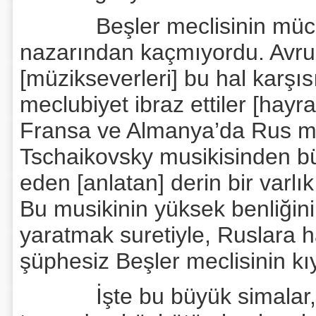
Beşler meclisinin mücadel
nazarından kaçmıyordu. Avru
[müzikseverleri] bu hal karşı
meclubiyet ibraz ettiler [hayr
Fransa ve Almanya’da Rus mil
Tschaikovsky musikisinden bü
eden [anlatan] derin bir varlı
Bu musikinin yüksek benliğini
yaratmak suretiyle, Ruslara ha
şüphesiz Beşler meclisinin kıy
İşte bu büyük simalar, A