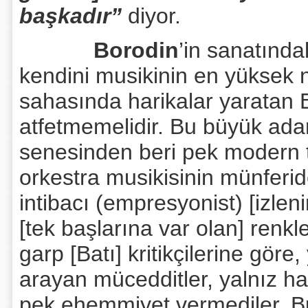
başkadır”
diyor.
Borodin
’in sanatındak
kendini musikinin en yüksek 
sahasında harikalar yaratan B
atfetmemelidir. Bu büyük ada
senesinden beri pek modern tes
orkestra musikisinin münferid
intibacı (empresyonist) [izlen
[tek başlarına var olan] renkl
garp [Batı] kritikçilerine göre,
arayan mücedditler, yalnız h
pek ehemmiyet vermediler. B