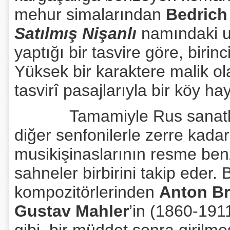
mehur simalarından
Bedrich
Satılmış Nişanlı
namındaki uv
yaptığı bir tasvire göre, birin
Yüksek bir karaktere malik ol
tasvirî pasajlarıyla bir köy ha
Tamamiyle Rus sanatkârla
diğer senfonilerle zerre kad
musikişinaslarının resme ben
sahneler birbirini takip eder.
kompozitörlerinden
Anton B
Gustav Mahler
’in (1860-191