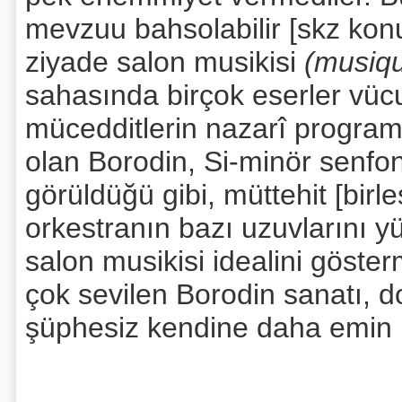
mevzuu bahsolabilir [skz konu
ziyade salon musikisi
(musiq
sahasında birçok eserler vüc
mücedditlerin nazarî program
olan Borodin, Si-minör senf
görüldüğü gibi, müttehit [birl
orkestranın bazı uzuvlarını y
salon musikisi idealini göster
çok sevilen Borodin sanatı, do
şüphesiz kendine daha emin bi