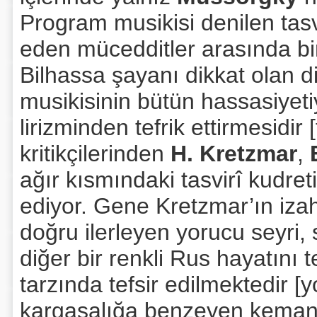
Program musikisi denilen tas
eden mücedditler arasında b
Bilhassa şayanı dikkat olan di
musikisinin bütün hassasiyeti
lirizminden tefrik ettirmesidir 
kritikçilerinden
H. Kretzmar
,
ağır kısmındaki tasvirî kudret
ediyor. Gene Kretzmar’ın izah
doğru ilerleyen yorucu seyri,
diğer bir renkli Rus hayatını 
tarzında tefsir edilmektedir 
kargaşalığa benzeyen keman fi