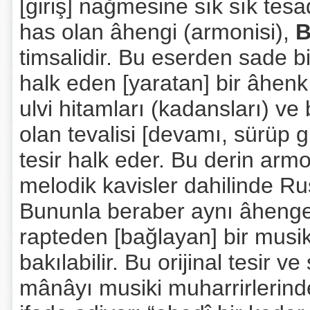
[giriş] nağmesine sık sık tesad
has olan âhengi (armonisi),
B
timsalidir. Bu eserden sade b
halk eden [yaratan] bir âhen
ulvi hitamları (kadansları) ve
olan tevalisi [devamı, sürüp g
tesir halk eder. Bu derin armo
melodik kavisler dahilinde Ru
Bununla beraber aynı âhenge,
rapteden [bağlayan] bir musi
bakılabilir. Bu orijinal tesir ve
mânâyı musiki muharrirlerind