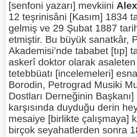
[senfoni yazarı] mevkiini
Ale
12 teşrinisâni [Kasım] 1834 t
gelmiş ve 29 Şubat 1887 tari
etmiştir. Bu büyük sanatkâr,
Akademisi’nde tababet [tıp] t
askerî doktor olarak asaleten 
tetebbüatı [incelemeleri] esn
Borodin, Petrograd Musiki Muh
Dostları Derneğinin Başkanı]
karşısında duyduğu derin hey
mesaiye [birlikte çalışmaya] 
birçok seyahatlerden sonra 1