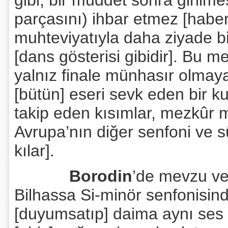
gibi, bir müddet sonra girilmes
parçasını) ihbar etmez [habe
muhteviyatıyla daha ziyade b
[dans gösterisi gibidir]. Bu m
yalnız finale münhasır olmaya
[bütün] eseri sevk eden bir kud
takip eden kısımlar, mezkûr m
Avrupa’nın diğer senfoni ve süi
kılar].
Borodin
’de mevzu ve
Bilhassa Si-minör senfonisind
[duyumsatıp] daima aynı ses 