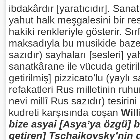
ibdakârdır [yaratıcıdır]. Sanat
yahut halk meşgalesini bir res
hakiki renkleriyle gösterir. Sı
maksadıyla bu musikide bazen 
sazıdır) sayhaları [sesleri] ya
sanatkârane ile vücuda getir
getirilmiş] pizzicato’lu (yaylı
refakatleri Rus milletinin ruh
nevi millî Rus sazıdır) tesirin
kudreti karşısında coşan
Will
bize asyai [Asya’ya özgü] b
getiren] Tschaikovsky’nin 