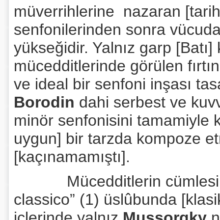
müverrihlerine nazaran [tari
senfonilerinden sonra vücuda 
yükseğidir. Yalnız garp [Batı] 
mücedditlerinde görülen fırtın
ve ideal bir senfoni inşası t
Borodin
dahi serbest ve kuvv
minör senfonisini tamamiyle k
uygun] bir tarzda kompoze e
[kaçınamamıştı].
Mücedditlerin cümlesi [he
classico” (1) üslûbunda [kla
içlerinde yalnız
Mussorgky
n