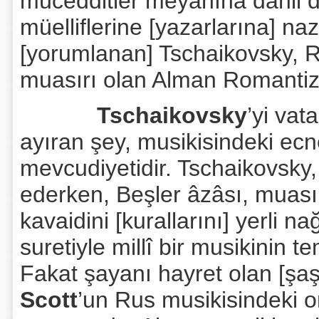
mücedditler meyanına dahil d
müelliflerine [yazarlarına] naz
[yorumlanan] Tschaikovsky, R
muasırı olan Alman Romantizm
Tschaikovsky
’yi vat
ayıran şey, musikisindeki ecne
mevcudiyetidir. Tschaikovsky, 
ederken, Beşler âzâsı, muasır
kavaidini [kurallarını] yerli 
suretiyle millî bir musikinin 
Fakat şayanı hayret olan [şaş
Scott
’un Rus musikisindeki or