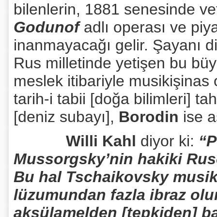
bilenlerin, 1881 senesinde v
Godunof
adlı operası ve piya
inanmayacağı gelir. Şayanı di
Rus milletinde yetişen bu bü
meslek itibariyle musikişina
tarih-i tabii [doğa bilimleri] ta
[deniz subayı],
Borodin
ise as
Willi Kahl
diyor ki:
“P
Mussorgsky’nin hakiki Rusç
Bu hal Tschaikovsky musiki
lüzumundan fazla ibraz olun
aksülamelden [tepkiden] baş