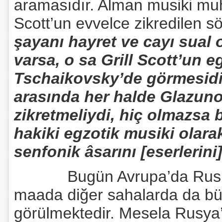
aramasıdır. Alman musiki muh
Scott’un evvelce zikredilen sö
şayanı hayret ve cayı sual 
varsa, o sa Grill Scott’un e
Tschaikovsky’de görmesidir
arasında her halde Glazun
zikretmeliydi, hiç olmazsa 
hakiki egzotik musiki olara
senfonik âsarını [eserlerini
Bugün Avrupa’da Rus musi
maada diğer sahalarda da bütü
görülmektedir. Mesela Rusya’