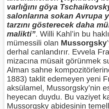
varlığını göya Tschaikovsk
salonlarına sokan Avrupa ya
tarzını gösterecek daha mü
malikti”
. Willi Kahl’in bu ha
mümessili olan
Mussorgsky
derhal canlandırır. Evvela F
mizacına müsait görünmek sure
Alman sahne kompozitörleri
1883) taklit edemeyen yeni F
aksülamel, Mussorgsky’nin ese
heyecan duydu. Bu vaziyet ka
Mussorgsky abidesinin temell