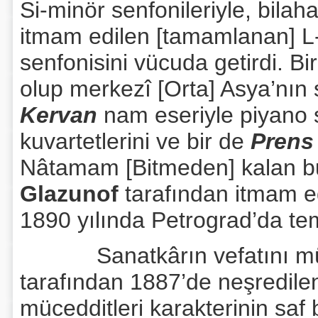
Si-minör senfonileriyle, bila
itmam edilen [tamamlanan] L
senfonisini vücuda getirdi. B
olup merkezî [Orta] Asya’nın
Kervan
nam eseriyle piyano s
kuvartetlerini ve bir de
Prens
Nâtamam [Bitmeden] kalan b
Glazunof
tarafından itmam e
1890 yılında Petrograd’da tems
Sanatkârın vefatını mü
tarafından 1887’de neşredile
mücedditleri karakterinin saf