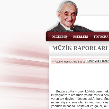
ÖZGEÇMİŞ
ESERLERİ
FOTOĞRA
MÜZİK RAPORLARI
«
Paul Hindemith Ana Sayfa
|
Bugün yurtta musiki kültürü veren te
ihtiyaçlarımız arasında yalnız musiki öğ
veren tek devlet müessesesi Ankara Musi
musiki öğrencisine olan ihtiyacımızı kar
yanında bilhassa “bestekâr ve çalıcı, ok