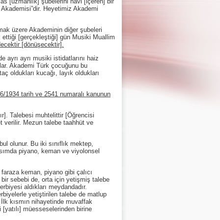
s [uzmanlık] şubelerini havi [içeren] bir
o Akademisi”dir. Heyetimiz Akademi
k üzere Akademinin diğer şubeleri
ettiği [gerçekleştiği] gün Musiki Muallim
ecektir [dönüşecektir].
rı ayrı musiki istidatlarını haiz
ırlar. Akademi Türk çocuğunu bu
aç oldukları kucağı, layık oldukları
/6/1934 tarih ve 2541 numaralı kanunun
 Talebesi muhtelittir [Öğrencisi
et verilir. Mezun talebe taahhüt ve
bul olunur. Bu iki sınıflık mektep,
ısımda piyano, keman ve viyolonsel
faraza keman, piyano gibi çalıcı
ir sebebi de, orta için yetişmiş talebe
erbiyesi aldıkları meydandadır.
iyelerle yetiştirilen talebe de matlup
. İlk kısmın nihayetinde muvaffak
 [yatılı] müesseselerinden birine