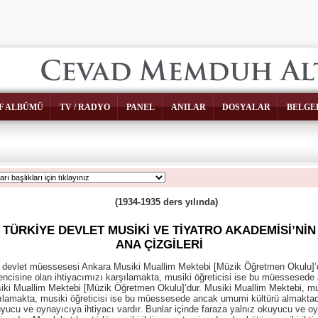
F ALBÜMÜ
TV / RADYO
PANEL
ANILAR
DOSYALAR
BELGE
(1934-1935 ders yılında)
TÜRKİYE DEVLET MUSİKİ VE TİYATRO AKADEMİSİ’NİN
ANA ÇİZGİLERİ
k devlet müessesesi Ankara Musiki Muallim Mektebi [Müzik Öğretmen Okulu]’
rencisine olan ihtiyacımızı karşılamakta, musiki öğreticisi ise bu müessese
ki Muallim Mektebi [Müzik Öğretmen Okulu]’dur. Musiki Muallim Mektebi, musi
şılamakta, musiki öğreticisi ise bu müessesede ancak umumi kültürü almaktadı
uyucu ve oynayıcıya ihtiyacı vardır. Bunlar içinde faraza yalnız okuyucu ve o