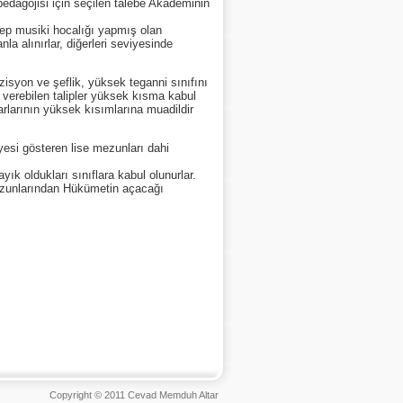
 pedagojisi için seçilen talebe Akademinin
ep musiki hocalığı yapmış olan
la alınırlar, diğerleri seviyesinde
isyon ve şeflik, yüksek teganni sınıfını
n verebilen talipler yüksek kısma kabul
rlarının yüksek kısımlarına muadildir
yesi gösteren lise mezunları dahi
ayık oldukları sınıflara kabul olunurlar.
mezunlarından Hükümetin açacağı
Copyright © 2011 Cevad Memduh Altar