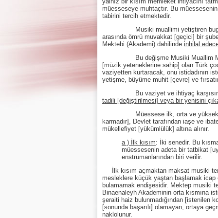
yalnız bir kısım memleket ihtiyacını tatm
müesseseye muhtaçtır. Bu müessesenin ti
tabirini tercih etmektedir.
Musiki muallimi yetiştiren bugünkü
arasında ömrü muvakkat [geçici] bir şube,
Mektebi (Akademi) dahilinde
inhilal edec
Bu değişme Musiki Muallim Mektebin
[müzik yeteneklerine sahip] olan Türk ço
vaziyetten kurtaracak, onu istidadının ist
yetişme, büyüme muhit [çevre] ve fırsatın
Bu vaziyet ve ihtiyaç karşısında “
tadili [değiştirilmesi] veya bir yenisini ç
Müessese ilk, orta ve yüksek kısıml
karmadır], Devlet tarafından iaşe ve ibate 
mükellefiyet [yükümlülük] altına alınır.
a ) İlk kısım
: İki senedir. Bu kısma
müessesenin adeta bir tatbikat [u
enstrümanlarından biri verilir.
İlk kısım açmaktan maksat musiki ter
mesleklere küçük yaştan başlamak icap ede
bulamamak endişesidir. Mektep musiki terb
Binaenaleyh Akademinin orta kısmına isten
şeraiti haiz bulunmadığından [istenilen k
[sonunda başarılı] olamayan, ortaya geçm
naklolunur.