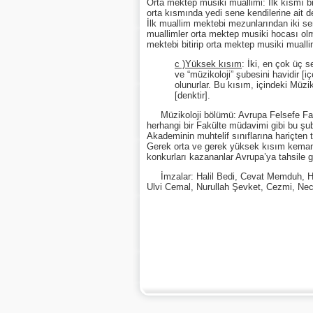
Orta mektep musiki muallimi: İlk kısmı bi
orta kısmında yedi sene kendilerine ait de
İlk muallim mektebi mezunlarından iki s
muallimler orta mektep musiki hocası olmak
mektebi bitirip orta mektep musiki muallim
c )Yüksek kısım
: İki, en çok üç 
ve “müzikoloji” şubesini havidir [i
olunurlar. Bu kısım, içindeki Müzi
[denktir].
Müzikoloji bölümü: Avrupa Felsefe Fakü
herhangi bir Fakülte müdavimi gibi bu şub
Akademinin muhtelif sınıflarına hariçten ta
Gerek orta ve gerek yüksek kısım keman,
konkurları kazananlar Avrupa’ya tahsile gö
İmzalar: Halil Bedi, Cevat Memduh, H
Ulvi Cemal, Nurullah Şevket, Cezmi, Ne