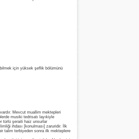
abilmek için yüksek şeflik bölümünü
t vardır. Mevcut muallim mektepleri
erde musiki tedrisatı layıkiyle
 türlü şeraiti haiz unsurlar
liği ihdası [konulması] zaruridir. İlk
ir talim terbiyeden sonra ilk mekteplere