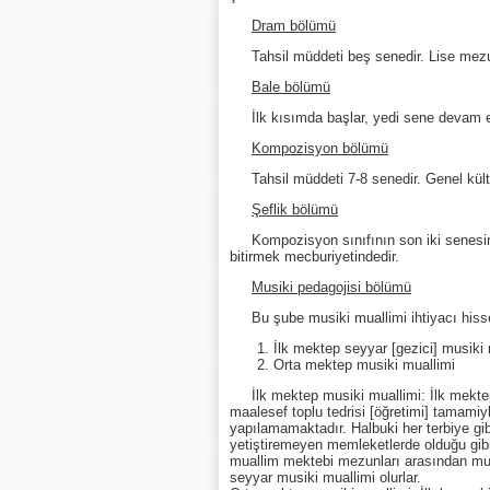
Dram bölümü
Tahsil müddeti beş senedir. Lise mezu
Bale bölümü
İlk kısımda başlar, yedi sene devam 
Kompozisyon bölümü
Tahsil müddeti 7-8 senedir. Genel kül
Şeflik bölümü
Kompozisyon sınıfının son iki senesin
bitirmek mecburiyetindedir.
Musiki pedagojisi bölümü
Bu şube musiki muallimi ihtiyacı hissed
İlk mektep seyyar [gezici] musiki 
Orta mektep musiki muallimi
İlk mektep musiki muallimi: İlk mekte
maalesef toplu tedrisi [öğretimi] tamamiy
yapılamamaktadır. Halbuki her terbiye gibi 
yetiştiremeyen memleketlerde olduğu gibi 
muallim mektebi mezunları arasından musi
seyyar musiki muallimi olurlar.