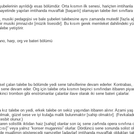
ubelerinin ayrıldığı esas bölümdür. Orta kısmın ilk senesi, hariçten imtihanla 
hayetinde yapılan imtihanda muvaffak [başarılı] olamayan talebe ileri sınıfla
siki pedagojisi ve bale şubeleri talebesine aynı zamanda mutedil [fazla ağır o
bir musiki jimnazıdır [müzik lisesidir]. Bu kısım gerek memleket dahilindeki
ebe yetiştirir.
ano, harp, org ve bateri bölümü
sel çalan talebe bu bölümde yedi sene tahsillerine devam ederler. Kontrabas,
ene devam eder. Org için talebe orta kısmın beşinci sınıfından itibaren piyan
inci trombon gibi enstrümanlar çalanlar ilave olarak iki sene bateri çalarlar.
 kız talebe on yedi, erkek talebe on sekiz yaşından itibaren alınır. Azami ya
lmak, güzel sese ve iyi kulağa malik bulunmaktır [sahip olmaktır]. (Fevkalade i
esbit olunur.)
aren solistlik iktidarı haiz [sahip] olanlar son üç sene zarfında opera sınıfın
ıcısı]” veya yalnız “konser mugannisi” olurlar. Dördüncü sene sonunda solist o
e muallimin göstereceği namzetler [adaylar] imtihanda muvaffak oldukları takdir