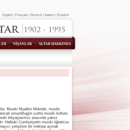
English
|
Français
|
Deutsch
|
Italiano
|
Español
LER
NİŞANLAR
ALTAR HAKKINDA
dur. Musiki Muallim Mektebi, musiki
de ancak umumBugün yurtta musiki kültürü
ki ihtiyaçlarımız arasında yalnız
r. Halbuki Cumhuriyetin musiki öğreticisi
ynayıcı yetiştiren bir mektep açmak