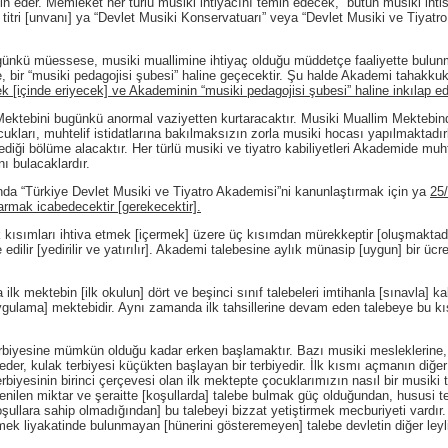
in eder. Memleket her türlü musiki ihtiyacını temin edecek, bütün musiki ihtisa
tri [unvanı] ya “Devlet Musiki Konservatuarı” veya “Devlet Musiki ve Tiyatr
 müessese, musiki muallimine ihtiyaç olduğu müddetçe faaliyette bulunma
 bir “musiki pedagojisi şubesi” haline geçecektir. Şu halde Akademi tahakkuk 
ek [içinde eriyecek] ve Akademinin “musiki pedagojisi şubesi” haline inkılap ed
i bugünkü anormal vaziyetten kurtaracaktır. Musiki Muallim Mektebinde ay
cukları, muhtelif istidatlarına bakılmaksızın zorla musiki hocası yapılmaktad
ediği bölüme alacaktır. Her türlü musiki ve tiyatro kabiliyetleri Akademide muht
ı bulacaklardır.
Türkiye Devlet Musiki ve Tiyatro Akademisi”ni kanunlaştırmak için ya
25
ıkarmak icabedecektir [gerekecektir].
arı ihtiva etmek [içermek] üzere üç kısımdan mürekkeptir [oluşmaktadır].
edilir [yedirilir ve yatırılır]. Akademi talebesine aylık münasip [uygun] bir ücr
 ilk mektebin [ilk okulun] dört ve beşinci sınıf talebeleri imtihanla [sınavla] ka
ygulama] mektebidir. Aynı zamanda ilk tahsillerine devam eden talebeye bu k
biyesine mümkün olduğu kadar erken başlamaktır. Bazı musiki mesleklerine, 
r, kulak terbiyesi küçükten başlayan bir terbiyedir. İlk kısmı açmanın diğer b
iyesinin birinci çerçevesi olan ilk mektepte çocuklarımızın nasıl bir musiki t
ilen miktar ve şeraitte [koşullarda] talebe bulmak güç olduğundan, hususi terb
oşullara sahip olmadığından] bu talebeyi bizzat yetiştirmek mecburiyeti vardır
ek liyakatinde bulunmayan [hünerini gösteremeyen] talebe devletin diğer leyli