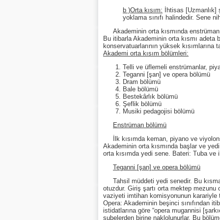
b )Orta kısım:
İhtisas [Uzmanlık] ş
yoklama sınıfı halindedir. Sene ni
Akademinin orta kısmında enstrüman, mu
Bu itibarla Akademinin orta kısmı adeta 
konservatuarlarının yüksek kısımlarına tal
Akademi orta kısım bölümleri:
Telli ve üflemeli enstrümanlar, piy
Teganni [şan] ve opera bölümü
Dram bölümü
Bale bölümü
Bestekârlık bölümü
Şeflik bölümü
Musiki pedagojisi bölümü
Enstrüman bölümü
İlk kısımda keman, piyano ve viyolon
Akademinin orta kısmında başlar ve yedi s
orta kısımda yedi sene. Bateri: Tuba ve ik
Teganni [şan] ve opera bölümü
Tahsil müddeti yedi senedir. Bu kısma
otuzdur. Giriş şartı orta mektep mezunu o
vaziyeti imtihan komisyonunun karariyle t
Opera: Akademinin beşinci sınıfından itib
istidatlarına göre “opera mugannisi [şark
şubelerden birine naklolunurlar. Bu bölümd