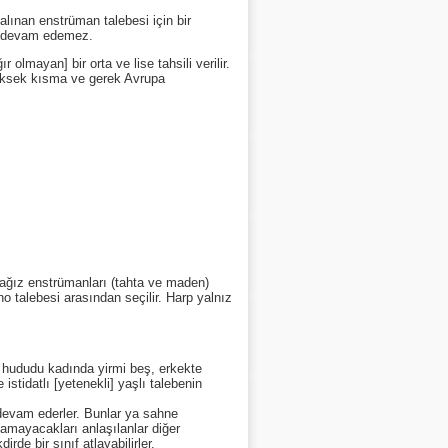
alınan enstrüman talebesi için bir
ra devam edemez.
lmayan] bir orta ve lise tahsili verilir.
 yüksek kısma ve gerek Avrupa
 ağız enstrümanları (tahta ve maden)
o talebesi arasından seçilir. Harp yalnız
ş hududu kadında yirmi beş, erkekte
stidatlı [yetenekli] yaşlı talebenin
a devam ederler. Bunlar ya sahne
lamayacakları anlaşılanlar diğer
de bir sınıf atlayabilirler.