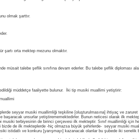
nu olmak şarttır.
eder.
tür şartı orta mektep mezunu olmaktır.
de müsait talebe şeflik sınıfına devam ederler. Bu talebe şeflik diploması al
ildiği müddetçe faaliyette bulunur. İki tip musiki muallimi yetiştirir:
muallimi
plerde seyyar musiki muallimliği teşkiline [oluşturulmasına] ihtiyaç ve zarure
le başaracak unsurlar yetiştirememektedirler. Bunun neticesi olarak ilk mektepl
musiki terbiyesinin de birinci çerçevesi ilk mekteptir. Sınıf muallimliği için her
bizde de ilk mekteplerde -hiç olmazsa büyük şehirlerde- seyyar musiki muallim
ki istidatlı ve konkuru [yarışmayı] kazanacak olanlar bu şubede iki senelik b