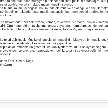
tiren talebe arasından muayyen bir nisbet dahilinde [belirli bir oranda] musiki
rsler görürler ve orta mektep musiki muallimi olurlar.
ene hususi musiki pedagojisi bölümünde okumuş ve en aşağı iki sene ilk mekt
 istedikleri takdirde, esas musiki pedagojisi kısmının son iki sınıfına imtihan
i olurlar.
sene devam eder. Yüksek piyano, keman, viyolonsel sınıflarını, yüksek kompoz
çerir]. Orta kısmı bitiren talebe imtihansız veya orta kısım derecesinde imtiha
koloji bölümü hariç, bilhassa merkezî Avrupa, faraza Viyana, Prag konservatua
lteleri dahilindeki Müzikoloji şubelerinin muadilidir. Muayyen bir musiki sevi
eye devam edebilirler, lisans ve doktora yapabilirler.
lip olanlar imtihanlarda gösterdikleri kabiliyetlere ve kültür seviyelerine göre l
 viyolonsel, piyano, org, kompozisyon, şeflik, teganni ve opera bölümleri 
nderilir.
asan Ferit, Cemal Reşit,
cil Kâzım