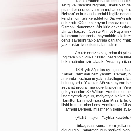
Tarihin mühim hadiselerinden biri de
sevgi ve inancına rağmen, Direktuvar ida
piramitler önünde yapılan muharebeyi k
Nelson
’un kumandasındaki İngiliz donan
kendisi için tehlike addettiği
Suriye
’yi is
sokmadı. Gücü kalmayan Fransız ordusund
Osmanlı donanması Abukir’e asker çıkard
almayı başardı. Cezzar Ahmet Paşa’nın v
kahraman her tarafta hayranlıkla takdir e
deniz savaşını tablolarında canlandırmakta
yazmaktan kendilerini alamadılar.
Abukir deniz savaşından iki yıl s
İngiltere’nin Sicilya Krallığı nezdinde bü
hükümetinden izin alarak, Avusturya üz
1801 yılı Ağustos ayı içinde, Napoli
Kaiser Franz’dan hem yardım istemek, hem
arasında, Kraliçenin yakın dostluğunu k
bulunuyordu. Yolcular, Ağustos ayının baş
seyahat programına göre Kraliçe’nin Viya
çok yaşlı olan Sir William Hamilton’un b
istemeyerek ayrılıp, maiyetiyle birlikte V
Hamilton’ların nedimesi olan
Miss Ellis 
ilişki kurmuş olan Lady Hamilton ve Miss 
Filarmoni Derneği, misafirlerin şehre aya
(Plak1: Haydn, Yaylılar kuarteti, O
Birkaç saat sonra tekrar yollarına dev
olduğu gibi, imparatorluğun merkezi olan 