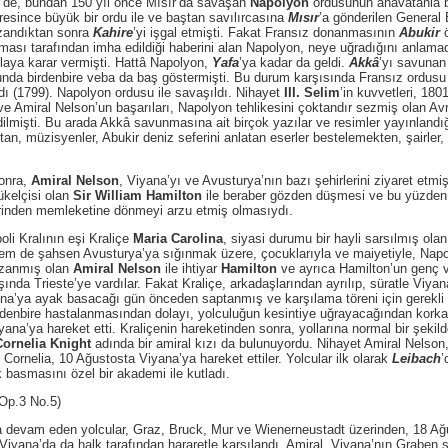
, bundan 150 yıl önce Mısır’da savaşan
Napolyon
ordusunun anavatanla b
resince büyük bir ordu ile ve baştan savılırcasına
Mısır
’a gönderilen General
azandıktan sonra
Kahire
’yi işgal etmişti. Fakat Fransız donanmasının
Abukir
ö
ması tarafından imha edildiği haberini alan Napolyon, neye uğradığını anlama
tilaya karar vermişti. Hattâ Napolyon,
Yafa
’ya kadar da geldi.
Akkâ
’yı savuna
a birdenbire veba da baş göstermişti. Bu durum karşısında Fransız ordusu t
ı (1799). Napolyon ordusu ile savaşıldı. Nihayet
III. Selim
’in kuvvetleri, 180
e Amiral Nelson’un başarıları, Napolyon tehlikesini çoktandır sezmiş olan A
dilmişti. Bu arada Akkâ savunmasına ait birçok yazılar ve resimler yayınlandığ
n, müzisyenler, Abukir deniz seferini anlatan eserler bestelemekten, şairler, N
onra,
Amiral Nelson
, Viyana’yı ve Avusturya’nın bazı şehirlerini ziyaret etm
yükelçisi olan
Sir William Hamilton
ile beraber gözden düşmesi ve bu yüzden ç
erinden memleketine dönmeyi arzu etmiş olmasıydı.
 Kralının eşi Kraliçe
Maria Carolina
, siyasi durumu bir hayli sarsılmış ola
 de şahsen Avusturya’ya sığınmak üzere, çocuklarıyla ve maiyetiyle, Napoli’
azanmış olan
Amiral Nelson
ile ihtiyar
Hamilton
ve ayrıca Hamilton’un genç 
ında Trieste’ye vardılar. Fakat Kraliçe, arkadaşlarından ayrılıp, süratle Viy
na’ya ayak basacağı gün önceden saptanmış ve karşılama töreni için gerekli t
irdenbire hastalanmasından dolayı, yolculuğun kesintiye uğrayacağından korka
iyana’ya hareket etti. Kraliçenin hareketinden sonra, yollarına normal bir şeki
Cornelia Knight
adında bir amiral kızı da bulunuyordu. Nihayet Amiral Nelson,
Cornelia, 10 Ağustosta Viyana’ya hareket ettiler. Yolcular ilk olarak
Leibach
’
k basmasını özel bir akademi ile kutladı.
p.3 No.5)
am eden yolcular, Graz, Bruck, Mur ve Wienerneustadt üzerinden, 18 Ağust
Viyana’da da halk tarafından hararetle karşılandı. Amiral, Viyana’nın Graben 