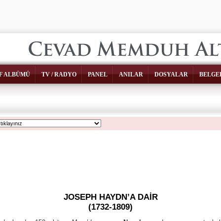
F ALBÜMÜ
TV / RADYO
PANEL
ANILAR
DOSYALAR
BELGE
JOSEPH HAYDN’A DAİR
(1732-1809)