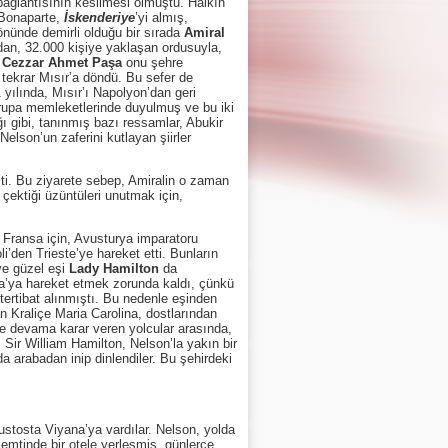
ağlantısının kesilmesi olmuştu. Halkın
 Bonaparte,
İskenderiye
’yi almış,
nünde demirli olduğu bir sırada
Amiral
dan, 32.000 kişiye yaklaşan ordusuyla,
n
Cezzar Ahmet Paşa
onu şehre
ekrar Mısır’a döndü. Bu sefer de
1 yılında, Mısır’ı Napolyon’dan geri
vrupa memleketlerinde duyulmuş ve bu iki
ı gibi, tanınmış bazı ressamlar, Abukir
elson’un zaferini kutlayan şiirler
işti. Bu ziyarete sebep, Amiralin o zaman
ektiği üzüntüleri unutmak için,
n Fransa için, Avusturya imparatoru
den Trieste’ye hareket etti. Bunların
ve güzel eşi
Lady Hamilton
da
ana’ya hareket etmek zorunda kaldı, çünkü
ertibat alınmıştı. Bu nedenle eşinden
n Kraliçe Maria Carolina, dostlarından
lde devama karar veren yolcular arasında,
 Sir William Hamilton, Nelson’la yakın bir
da arabadan inip dinlendiler. Bu şehirdeki
osta Viyana’ya vardılar. Nelson, yolda
semtinde bir otele yerleşmiş, günlerce