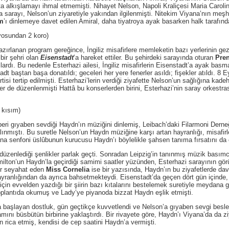
satta alkışlamayı ihmal etmemişti. Nihayet Nelson, Napoli Kraliçesi Maria Carol
na sarayı, Nelson’un ziyaretiyle yakından ilgilenmişti. Nitekim Viyana’nın m
m
’ı dinlemeye davet edilen Amiral, daha tiyatroya ayak basarken halk tarafında
sundan 2 koro)
n program gereğince, İngiliz misafirlere memleketin bazı yerlerinin gezdiri
bir şehri olan
Eisenstadt
’a hareket ettiler. Bu şehirdeki sarayında oturan
Pren
ardı. Bu nedenle Esterhazi ailesi, İngiliz misafirlerin Eisenstadt’a ayak basma
dt baştan başa donatıldı; geceleri her yere fenerler asıldı; fişekler atıldı. 8 
rtisi tertip edilmişti. Esterhazi’lerin verdiği ziyafette Nelson’un sağlığına kade
er de düzenlenmişti Hattâ bu konserlerden birini, Esterhazi’nin saray orkestras
kısım)
aben sevdiği Haydn’ın müziğini dinlemiş, Leibach’daki Filarmoni Derneği
ınmıştı. Bu suretle Nelson’un Haydn müziğine karşı artan hayranlığı, misafirl
ana senfoni üslûbunun kurucusu Haydn’ı böylelikle şahsen tanıma fırsatını da 
lediği şenlikler parlak geçti. Sonradan Leipzig’in tanınmış müzik basım
milton’un Haydn’la geçirdiği samimi saatler yüzünden, Esterhazi sarayının gör
ber seyahat eden
Miss Cornelia
ise bir yazısında, Haydn’ın bu ziyafetlerde davet
ayranlığından da ayrıca bahsetmekteydi. Eisenstadt’da geçen dört gün içinde
çin evvelden yazdığı bir şiirin bazı kıtalarını bestelemek suretiyle meydana ge
oplantıda okumuş ve Lady’ye piyanoda bizzat Haydn eşlik etmişti.
ayan dostluk, gün geçtikçe kuvvetlendi ve Nelson’a gıyaben sevgi besleye
mını büsbütün birbirine yaklaştırdı. Bir rivayete göre, Haydn’ı Viyana’da da z
 rica etmiş, kendisi de cep saatini Haydn’a vermişti.