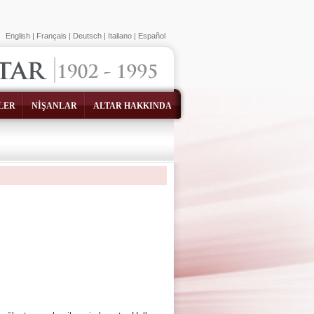
English
|
Français
|
Deutsch
|
Italiano
|
Español
LER
NİŞANLAR
ALTAR HAKKINDA