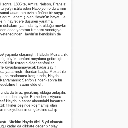
sonra, 1805’te, Amiral Nelson, Fransız
urya’yı istila eden Napolyon ordularının
 sanat adamının evinin önüne bir saygı
adım ilerlemiş olan Haydn’ın hayatı ile
esini hayretlere düşüren yaratma
an dehaların yanında lâyık olduğu mevkii
inden önce yaratma fırsatını sanatçıya
 yeteneğinden Haydn’ın kendisinin de
 yaşında ulaşmıştı. Halbuki Mozart, ilk
n üç büyük senfoni meydana getirmişti.
isi bile üstadın diğer senfonileri
ilerle kıyaslanamayacak kadar zayıf
ında yaratmıştı. Bundan başka Mozart ile
 yılına rastlaması karşısında, Haydn
 (Kahramanlık Senfonisinden) sonra bu
debilme fırsatını elde etti.
da da biraz gecikmiş olduğu anlaşılır.
nemelerden sayılır. Bu nedenle Viyana
sef Haydn’ın sanat alanındaki başarısını
zik fikirler peşinde koşmamış olan
an meziyetlerinin en güzeline sahip
ı. Nitekim Haydn öleli 8 yıl olmuştu.
ğu kadar da dikkate değer bir olay