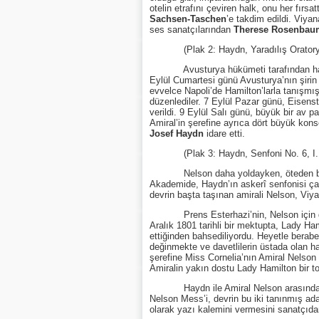
otelin etrafını çeviren halk, onu her fır
Sachsen-Taschen
’e takdim edildi. Viya
ses sanatçılarından
Therese Rosenbau
(Plak 2: Haydn, Yaradılış Oratoryo
Avusturya hükümeti tarafından hazırlana
Eylül Cumartesi günü Avusturya’nın şirin 
evvelce Napoli’de Hamilton’larla tanışmışl
düzenlediler. 7 Eylül Pazar günü, Eisensta
verildi. 9 Eylül Salı günü, büyük bir av pa
Amiral’in şerefine ayrıca dört büyük kons
Josef Haydn
idare etti.
(Plak 3: Haydn, Senfoni No. 6, I. 
Nelson daha yoldayken, öteden beri gıy
Akademide, Haydn’ın askerî senfonisi çal
devrin başta taşınan amirali Nelson, Viy
Prens Esterhazi’nin, Nelson için düzen
Aralık 1801 tarihli bir mektupta, Lady Ha
ettiğinden bahsediliyordu. Heyetle bera
değinmekte ve davetlilerin üstada olan h
şerefine Miss Cornelia’nın Amiral Nelson i
Amiralin yakın dostu Lady Hamilton bir t
Haydn ile Amiral Nelson arasında başl
Nelson Mess’i, devrin bu iki tanınmış ada
olarak yazı kalemini vermesini sanatçıdan