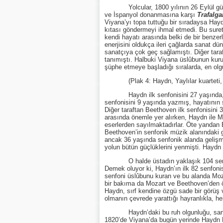
Yolcular, 1800 yılının 26 Eylül günü, H
ve İspanyol donanmasına karşı
Trafalga
Viyana’yı topa tuttuğu bir sıradaysa Hay
kıtası göndermeyi ihmal etmedi. Bu suret
kendi hayatı arasında belki de bir benze
enerjisini oldukça ileri çağlarda sanat 
sanatçıya çok geç sağlamıştı. Diğer taraf
tanımıştı. Halbuki Viyana üslûbunun kur
şüphe etmeye başladığı sıralarda, en olg
(Plak 4: Haydn, Yaylılar kuarteti, No.
Haydn ilk senfonisini 27 yaşında, son 
senfonisini 9 yaşında yazmış, hayatının 
Diğer taraftan Beethoven ilk senfonisini 
arasında önemle yer alırken, Haydn ile Mo
eserlerden sayılmaktadırlar. Öte yandan 
Beethoven’in senfonik müzik alanındaki ge
ancak 36 yaşında senfonik alanda gelişm
yolun bütün güçlüklerini yenmişti. Haydn 
O halde üstadın yaklaşık 104 senfoni y
Demek oluyor ki, Haydn’ın ilk 82 senfoni
senfoni üslûbunu kuran ve bu alanda Moza
bir bakıma da Mozart ve Beethoven’den ö
Haydn, sırf kendine özgü sade bir görüş v
olmanın çevrede yarattığı hayranlıkla, he
Haydn’daki bu ruh olgunluğu, sanatçını
1820’de Viyana’da bugün yerinde Haydn P