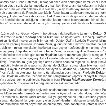
nmış olan Prens Esterhazi, birkaç yıl önce ölen sanatçının kemiklerini Eisenst
O gün bu olaya şahit olanlar, meydana çıkan kemikler arasında kafatasının bul
olan her türlü yorumu önlemek için olacak ki, olay etrafa yayılmadan, Esterhaz
e bir sene sonra da Prensin özel kâtibi Rosenbaum tarafından meydana çıkarıla
çmiş, Esterhazi’nin kâtibi ihtiyar Karl Rosenbaum da günün birinde hastalanmı
ının kendisinde bulunduğunu, sonradan kabre konan başın yabancı bir iskelette
dan ağza dolaşan dedikodunun içyüzü yavaş yavaş aydınlandı ve bu meseleyi
e gelince: Geçen yüzyılın tıp dünyasında keşifleriyle tanınmış
Doktor G
vam etmekte olan
Frenoloji
adlı bir bilim kolu ile uğraşıyordu. Frenoloji, kafata
ülen ilişkileri inceleyen bir bilim dalıydı. Doktor Gall’in kurduğu Frenoloji bil
ğünü de yapmış bulunan
Johann Peter
, günün birinde Haydn’ın kafatasına sa
, dahilerin ruhsal melekeleri hakkında bazı şeyler keşfedeceğine inanmış. Ay
kadaşıymış. Hapishane müdürü Johann Peter, bir akşam gizlice Rosenbaum’un 
r ve definden tam sekiz gün sonra Haydn’ın başını mezardan çıkarıp almışlar.
radan bir hayli zaman geçmiş, kafa kemiklerinde yapılan ölçmeler biçmeler, ar
dilmiş. Rosenbaum, gün geçtikçe artan vicdan azabına rağmen, bu başı itin
üdürü Peter’in eline geçmiş. Bu kişi de öldükten sonra, olayı bilen eşi, sırf p
vermiş. Haydn’ın kafatasını evinde saklayan bu doktor da, kıymetli emaneti u
 Viyana’daki tıp okulunun tanınmış üstatlarından olan, hocası
Profesör Doktor
l
da Haydn’ın kafatası üzerinde bir sürü araştırmalar yapmış. Nihayet bu büyü
in vasiyeti yerine getirilerek, Haydn’ın başı
Viyana Müzikseverler Derneği
a
meydandaki Müzikseverler Derneği arşivinde saklanmaktadır.
iyana’daki derneğin arşivinde saklanmasının nedeni sadece Johann Peter’i
na Müzikseverler Derneğinin öteden beri bir üyesi olmasından dolayı, derneğ
 O tarihten bu tarihe kadar aradan 131 yıl geçmiş ve bu konu üzerinde yapılan
 sanatında önemli bir çığır açmış olan
Josef Haydn
’ın dehasını tereddütsüz 
anat tarihindeki önemi hayatında da anlaşılmış, ama sanatçının kafatası üzerin