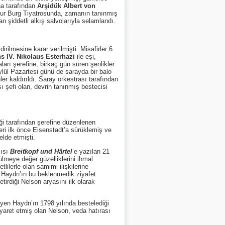
ina tarafından
Arşidük Albert von
eşhur Burg Tiyatrosunda, zamanın tanınmış
n şiddetli alkış salvolarıyla selamlandı.
lmesine karar verilmişti. Misafirler 6
s IV. Nikolaus Esterhazi
ile eşi,
ları şerefine, birkaç gün süren şenlikler
Eylül Pazartesi günü de sarayda bir balo
hler kaldırıldı. Saray orkestrası tarafından
ı şefi olan, devrin tanınmış bestecisi
 tarafından şerefine düzenlenen
eri ilk önce Eisenstadt’a sürüklemiş ve
elde etmişti.
cısı
Breitkopf und Härtel
’e yazılan 21
ülmeye değer güzelliklerini ihmal
lilerle olan samimi ilişkilerine
, Haydn’ın bu beklenmedik ziyafet
tirdiği Nelson aryasını ilk olarak
n Haydn’ın 1798 yılında bestelediği
iyaret etmiş olan Nelson, veda hatırası