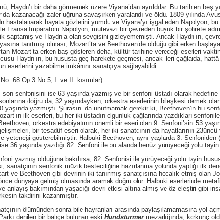
aydn’ı bir daha görmemek üzere Viyana’dan ayrıldılar. Bu tarihten beş yıl 
r
’da kazanacağı zafer uğruna savaşırken yaralandı ve öldü. 1809 yılında Avust
dn hastalanarak hayata gözlerini yumdu ve Viyana’yı işgal eden Napolyon, bu
le Fransa İmparatoru Napolyon, mütevazi bir çevreden büyük bir şöhrete adım 
rlik saptamış ve Haydn’a olan sevgisini gizleyememişti. Ancak Haydn’ın, çevr
dünyasına tanıtmış olması, Mozart’ta ve Beethoven’de olduğu gibi erken başlay
tan Mozart’ta erken baş gösteren deha, kültür tarihine vereceği eserleri vakt
ucusu Haydn’ın, bu hususta geç harekete geçmesi, ancak ileri çağlarda, hattâ
un eserlerini yazabilme imkânını sanatçıya sağlayabildi.
 68 Op.3 No.5, I. ve II. kısımlar)
senfonisini ise 63 yaşında yazmış ve bir senfoni üstadı olarak hedefine 59
sonlarına doğru da, 32 yaşındayken, orkestra eserlerinin bileşkesi demek ola
30 yaşında yazmıştı. Şurasını da unutmamak gerekir ki, Beethoven’in bu senfon
zart’ın ilk eserleri, bu her iki üstadın olgunluk çağlarında yazdıkları senfon
Beethoven, orkestra edebiyatının önemli bir eseri olan 9. Senfoni’sini 53 yaş
lişmeleri, bir tesadüf eseri olarak, her iki sanatçının da hayatlarının 23üncü
e yeteneği gösterebilmiştir. Halbuki Beethoven, aynı yaşlarda 3. Senfoniden
ise 36 yaşında yazdığı 82. Senfoni ile bu alanda henüz yürüyeceği yolu tayin e
azmış olduğuna bakılırsa, 82. Senfonisi ile yürüyeceği yolu tayin hususun
si, sanatçının senfonik müzik besteciliğine hazırlanma yolunda yaptığı ilk de
rt ve Beethoven gibi devrinin iki tanınmış sanatçısına hocalık etmiş olan Jo
nce dünyaya gelmiş olmasında aramak doğru olur. Halbuki eserlerinde metafi
e anlayış bakımından yaşadığı devri etkisi altına almış ve öz eleştiri gibi ins
rkesin takdirini kazanmıştır.
n ölümünden sonra bile hayranları arasında paylaşılamamasına yol açmışt
arkı denilen bir bahçe bulunan eski
Hundsturmer
mezarlığında, korkunç oldu