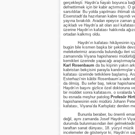
gerçekleşti. Haydn’a hayatı boyunca bağla
defnettirmek için bir kabir açtırmıştı. 
sarsıldılar. Bu yolda yapılması ihtimali 
Eisenstadt’da hazırlanan kabre taşındı v
yayına bırakıldı. Aradan epeyce zaman ge
açıkladı ve Haydn’a ait olan asıl kafatas
üzerine Haydn’ın kafatası hakkında ağız
ortadan kalkmış oldu.
Haydn’ın kafatası hikâyesinin içyüzün
bugün bile kısmen başka bir şekilde de
melekelerimiz arasında bulunduğu ileri sür
zamanında Viyana hapishanesi müdürlü
kemikleri üzerinde yapacağı araştırmayla
Karl Rosenbaum
da bu kişinin yakın ar
kabristan bekçisini parayla kandırmışla
kafatası üzerinde tetkiklere başlamış. A
Esterhazi’nin kâtibi Rosenbaum’a iade e
da ölmüş. Bu sefer baş, tekrar hapishane m
Haydn’ın başını gizlice özel doktoruna 
bir müddet sonra kafatasını, o sıralarda
bu esnada meşhur patolog
Profesör Hirt
hapishanesinin eski müdürü Johann Peter’
kafatası, Viyana’da Karlsplatz denilen 
Bununla beraber, bu önemli emanetin V
değil, aynı zamanda Josef Haydn’ın Viya
durumda bulunmasından ileri gelmektedir.
taraftan sanat dünyası, 18. yüzyıl müzik
incelemeler de gösteriyor ki, Haydn’ın s