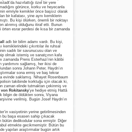
adt’da hazırlattığı özel bir yere
unmadığını görünce, korku ve heyecanla
i’nin emriyle kemikler önce başsız olarak
n bir kafatası, yine aynı kemiklerin
ştı. Bu kişi ölürken, önemli bir noktayı
n alınmış olduğunu itiraf etti. Bunun
 örten esrar perdesi de kısa bir zamanda
all
adlı bir bilim adamı vardı. Bu kişi,
sı kemiklerindeki çıkıntılar ile ruhsal
iminin sadık bir savunucusu olan ve
hip olmak istemiş ve sanatçının kafa
nı zamanda Prens Esterhazi’nin kâtibi
yardımını sağlamış, her ikisi de
 Bundan sonra Johann Peter, Haydn’ın
aştırmalar sona ermiş ve baş tekrar
ayla evinde saklamış. Nihayet Rosenbaum
olisin takibinde korktuğu için olacak ki,
zun zaman elinde tutmaktan çekinmiş ve
 von Rokitansky
’ye hediye etmiş Hattâ
k bilgin de öldükten sonra, Viyana
rşivine verilmiş. Bugün Josef Haydn’ın
n vasiyetinin yerine getirilmesinden
in bu başa esasen sahip çıkacak
 bütün dedikodular sona ermiştir. Diğer
kabul etmekte gecikmemiştir. Bütün bu
de yapılan araştırmalar bugün artık