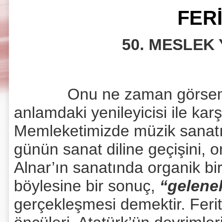
FER
50. MESLEK
Onu ne zaman görsem, s
anlamdaki yenileyicisi ile ka
Memleketimizde müzik sanatın
günün sanat diline geçişini, o
Alnar’ın sanatında organik b
böylesine bir sonuç,
“gelene
gerçekleşmesi demektir. Ferit