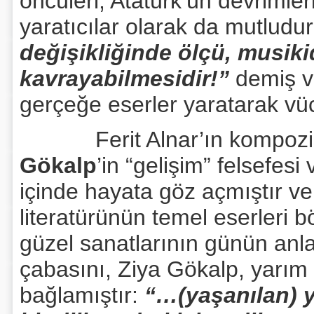
öncüleri, Atatürk’ün devrimler
yaratıcılar olarak da mutludur
değişikliğinde ölçü, musikid
kavrayabilmesidir!”
demiş v
gerçeğe eserler yaratarak vüc
Ferit Alnar’ın kompozisy
Gökalp
’in “gelişim” felsefes
içinde hayata göz açmıştır v
literatürünün temel eserleri 
güzel sanatlarının günün anl
çabasını, Ziya Gökalp, yarım 
bağlamıştır:
“…(yaşanılan) y