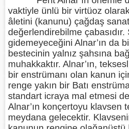
Ferit Alnar’ın önemle dikk
vaktiyle ünlü bir virtüoz olar
âletini (kanunu) çağdaş sana
değerlendirebilme çabasıdır. S
gidemeyeceğini Alnar’ın da b
bestecinin yalnız şahsına bağ
muhakkaktır. Alnar’ın, teksesl
bir enstrümanı olan kanun iç
renge yakın bir Batı enstrüman
standart icraya mal etmesi 
Alnar’ın konçertoyu klavsen 
meydana gelecektir. Klavsenin 
kanunun rengine olağanüstü b