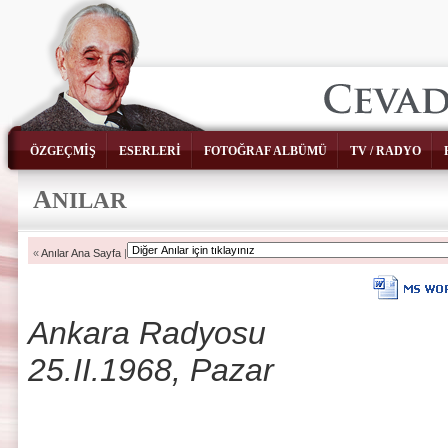
ÖZGEÇMİŞ
ESERLERİ
FOTOĞRAF ALBÜMÜ
TV / RADYO
A
NILAR
«
Anılar Ana Sayfa
|
Ankara Radyosu
25.II.1968, Pazar