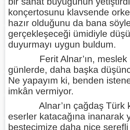
bir sanat büyüğünün yetiştird
konçertosunu klavsende orke
hazır olduğunu da bana söyled
gerçekleşeceği ümidiyle düşü
duyurmayı uygun buldum.
Ferit Alnar’ın, meslek hay
günlerde, daha başka düşünce
Ne yapayım ki, benden istene
imkân vermiyor.
Alnar’ın çağdaş Türk kül
eserler katacağına inanarak y
bestecimize daha nice şerefli 