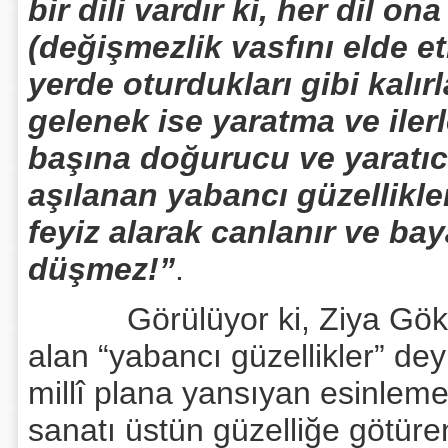
bir dili vardır ki, her dil 
(değişmezlik vasfını elde et
yerde oturdukları gibi kalır
gelenek ise yaratma ve ile
başına doğurucu ve yaratıc
aşılanan yabancı güzellikl
feyiz alarak canlanır ve bay
düşmez!”
.
Görülüyor ki, Ziya Gökalp’
alan “yabancı güzellikler” dey
millî plana yansıyan esinleme
sanatı üstün güzelliğe götüren 