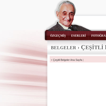
ÖZGEÇMİŞ
ESERLERİ
FOTOĞRA
Ç
›
EŞİTLİ
BELGELER
«
Çeşitli Belgeler Ana Sayfa
|