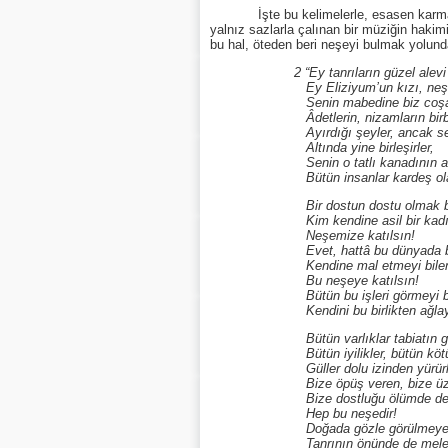
İşte bu kelimelerle, esasen karmakarışık
yalnız sazlarla çalınan bir müziğin hakimiy
bu hal, öteden beri neşeyi bulmak yolund
2 “Ey tanrıların güzel alev
Ey Eliziyum’un kızı, neş
Senin mabedine biz coşarak giri
Âdetlerin, nizamların birbirind
Ayırdığı şeyler, ancak senin 
Altında yine birleşirler,
Senin o tatlı kanadının alt
Bütün insanlar kardeş olaca
Bir dostun dostu olmak bahtiyar
Kim kendine asil bir kadın 
Neşemize katılsın!
Evet, hattâ bu dünyada bir dos
Kendine mal etmeyi bilen bir
Bu neşeye katılsın!
Bütün bu işleri görmeyi başar
Kendini bu birlikten ağlayara
Bütün varlıklar tabiatın göğsün
Bütün iyilikler, bütün kötülükl
Güller dolu izinden yürürle
Bize öpüş veren, bize üzüm s
Bize dostluğu ölümde denenmiş
Hep bu neşedir!
Doğada gözle görülmeyen en ufak 
Tanrının önünde de melekler