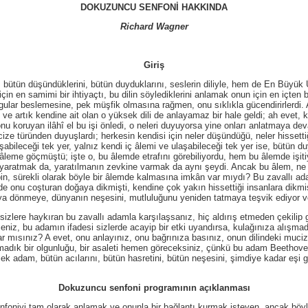
DOKUZUNCU SENFONİ HAKKINDA
Richard Wagner
Giriş
düşündüklerini, bütün duyduklarını, seslerin diliyle, hem de En Büyük Üst
çin en samimi bir ihtiyaçtı, bu dilin söylediklerini anlamak onun için en içten
gular beslemesine, pek müşfik olmasına rağmen, onu sıklıkla gücendirirlerdi.
 ve artık kendine ait olan o yüksek dili de anlayamaz bir hale geldi; ah evet
koruyan ilâhî el bu işi önledi, o neleri duyuyorsa yine onları anlatmaya devam
 türünden duyuşlardı; herkesin kendisi için neler düşündüğü, neler hissettiği
abileceği tek yer, yalnız kendi iç âlemi ve ulaşabileceği tek yer ise, bütün du
 âleme göçmüştü; işte o, bu âlemde etrafını görebiliyordu, hem bu âlemde işit
da yaratmak da, yaratılmanın zevkine varmak da aynı şeydi. Ancak bu âlem, ne 
lbin, sürekli olarak böyle bir âlemde kalmasına imkân var mıydı? Bu zavallı ad
inde onu coşturan doğaya dikmişti, kendine çok yakın hissettiği insanlara dikmiş
aya dönmeye, dünyanın neşesini, mutluluğunu yeniden tatmaya teşvik ediyor v
e haykıran bu zavallı adamla karşılaşsanız, hiç aldırış etmeden çekilip g
niz, bu adamın ifadesi sizlerde acayip bir etki uyandırsa, kulağınıza alışmad
ar mısınız? A evet, onu anlayınız, onu bağrınıza basınız, onun dilindeki mucize
madık bir olgunluğu, bir asaleti hemen göreceksiniz, çünkü bu adam Beethoven’d
ecek adam, bütün acılarını, bütün hasretini, bütün neşesini, şimdiye kadar eşi 
Dokuzuncu senfoni programının açıklanması
tam olarak anlamak ve onunla bir bağlantı kurmak isteyen, ancak böyle bir