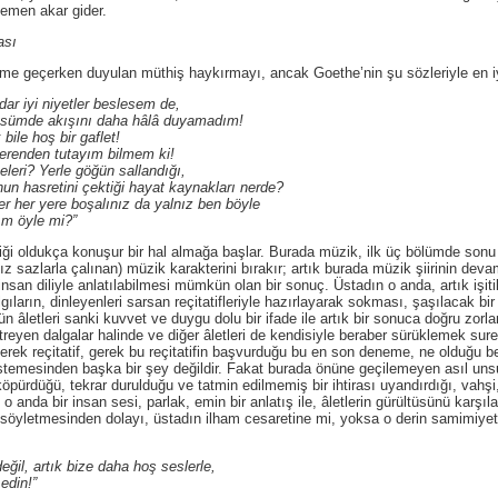
hemen akar gider.
ası
ken duyulan müthiş haykırmayı, ancak Goethe’nin şu sözleriyle en iyi bi
 niyetler beslesem de,
akışını daha hâlâ duyamadım!
oş bir gaflet!
n tutayım bilmem ki!
erle göğün sallandığı,
tini çektiği hayat kaynakları nerde?
yere boşalınız da yalnız ben böyle
öyle mi?”
ça konuşur bir hal almağa başlar. Burada müzik, ilk üç bölümde sonu olma
ız sazlarla çalınan) müzik karakterini bırakır; artık burada müzik şiirinin dev
nsan diliyle anlatılabilmesi mümkün olan bir sonuç. Üstadın o anda, artık işitil
gıların, dinleyenleri sarsan reçitatifleriyle hazırlayarak sokması, şaşılacak bir
n âletleri sanki kuvvet ve duygu dolu bir ifade ile artık bir sonuca doğru zorl
reyen dalgalar halinde ve diğer âletleri de kendisiyle beraber sürüklemek sureti
 Gerek reçitatif, gerek bu reçitatifin başvurduğu bu en son deneme, ne olduğu be
istemesinden başka bir şey değildir. Fakat burada önüne geçilemeyen asıl unsu
 köpürdüğü, tekrar durulduğu ve tatmin edilmemiş bir ihtirası uyandırdığı, vahş
e o anda bir insan sesi, parlak, emin bir anlatış ile, âletlerin gürültüsünü karş
 söyletmesinden dolayı, üstadın ilham cesaretine mi, yoksa o derin samimiyeti
, artık bize daha hoş seslerle,
in!”