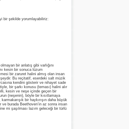
r şekilde yorumlayabiliriz:
yan bir anlatış gibi varlığını
amı kesin bir sonuca lüzum
mesi bir zaruret halini almış olan insan
 şeydir. Bu reçitatif, eserdeki salt müzik
arcasına kendini gösterir ve nihayet sade
yle, bir şarkı konusu (teması) halini alır
lli, kesin ve neşe içinde geçen bir
run (neşenin), böyle bir kısıtlamaya
i, karmakarışık bir haykırışın daha büyük
ılar ve burada Beethoven’in az sonra insan
ne mi şaşılması lazım geleceği bir türlü