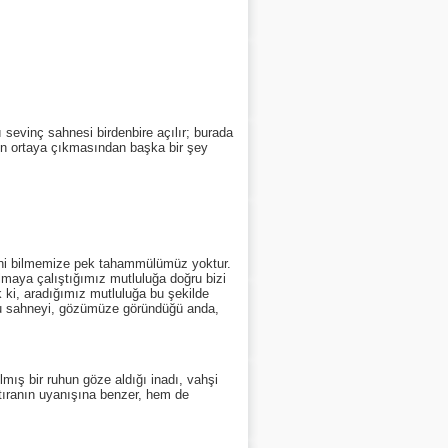
vinç sahnesi birdenbire açılır; burada
enin ortaya çıkmasından başka bir şey
ini bilmemize pek tahammülümüz yoktur.
ulmaya çalıştığımız mutluluğa doğru bizi
ki, aradığımız mutluluğa bu şekilde
bu sahneyi, gözümüze göründüğü anda,
ş bir ruhun göze aldığı inadı, vahşi
 hâtıranın uyanışına benzer, hem de