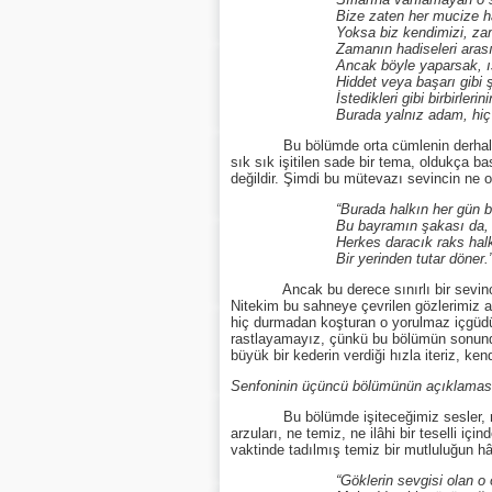
Bize zaten her mucize haz
Yoksa biz kendimizi, zamanı
Zamanın hadiseleri arasına bı
Ancak böyle yaparsak, ıstır
Hiddet veya başarı gibi şey
İstedikleri gibi birbirlerinin yeri
Burada yalnız adam, hiç dinlenm
Bu bölümde orta cümlenin derhal başlam
sık sık işitilen sade bir tema, oldukça b
değildir. Şimdi bu mütevazı sevincin ne
“Burada halkın her gün bir ba
Bu bayramın şakası da, sevinc
Herkes daracık raks halka
Bir yerinden tutar döner.
Ancak bu derece sınırlı bir sevinci, ö
Nitekim bu sahneye çevrilen gözlerimiz art
hiç durmadan koşturan o yorulmaz içgüdü
rastlayamayız, çünkü bu bölümün sonund
büyük bir kederin verdiği hızla iteriz, ken
Senfoninin üçüncü bölümünün açıklamas
Bu bölümde işiteceğimiz sesler, ruhumu
arzuları, ne temiz, ne ilâhi bir teselli iç
vaktinde tadılmış temiz bir mutluluğun hâ
“Göklerin sevgisi olan o