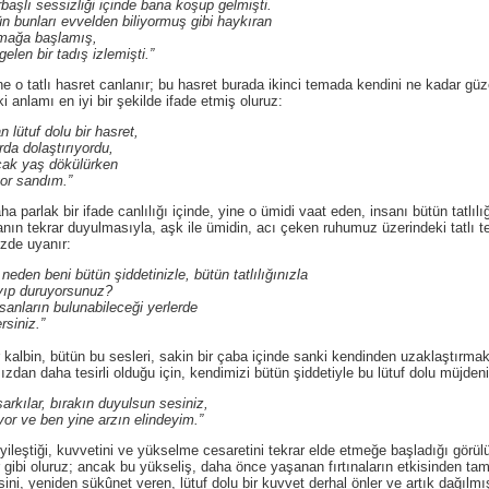
sizliği içinde bana koşup gelmişti.
ı evvelden biliyormuş gibi haykıran
a başlamış,
ir tadış izlemişti.”
atlı hasret canlanır; bu hasret burada ikinci temada kendini ne kadar güzel 
 anlamı en iyi bir şekilde ifade etmiş oluruz:
 lütuf dolu bir hasret,
olaştırıyordu,
aş dökülürken
sandım.”
k bir ifade canlılığı içinde, yine o ümidi vaat eden, insanı bütün tatlılığı
nın tekrar duyulmasıyla, aşk ile ümidin, acı çeken ruhumuz üzerindeki tatlı telk
mizde uyanır:
neden beni bütün şiddetinizle, bütün tatlılığınızla
duruyorsunuz?
n bulunabileceği yerlerde
niz.”
 kalbin, bütün bu sesleri, sakin bir çaba içinde sanki kendinden uzaklaştırmak 
an daha tesirli olduğu için, kendimizi bütün şiddetiyle bu lütuf dolu müjdenin
, bırakın duyulsun sesiniz,
en yine arzın elindeyim.”
tiği, kuvvetini ve yükselme cesaretini tekrar elde etmeğe başladığı görülür 
rür gibi oluruz; ancak bu yükseliş, daha önce yaşanan fırtınaların etkisinden t
ni, yeniden sükûnet veren, lütuf dolu bir kuvvet derhal önler ve artık dağılmış