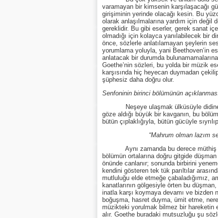
varamayan bir kimsenin karşılaşacağı güç
girişiminin yerinde olacağı kesin. Bu yü
olarak anlaşılmalarına yardım için değil
gereklidir. Bu gibi eserler, gerek sanat iç
olmadığı için kolayca yanılabilecek bir di
önce, sözlerle anlatılamayan şeylerin ses
yorumlama yoluyla, yani Beethoven’in ese
anlatacak bir durumda bulunamamalarına
Goethe’nin sözleri, bu yolda bir müzik es
karşısında hiç heyecan duymadan çekili
şüphesiz daha doğru olur.
Senfoninin birinci bölümünün açıklanmas
Neşeye ulaşmak ülküsüyle didinen bir
göze aldığı büyük bir kavganın, bu bölüm
bütün çıplaklığıyla, bütün gücüyle sıyrı
“Mahrum olman lazım senin! Se
Aynı zamanda bu derece müthiş bir düş
bölümün ortalarına doğru gitgide düşman 
önünde canlanır; sonunda birbirini yene
kendini gösteren tek tük parıltılar aras
mutluluğu elde etmeğe çabaladığımız, am
kanatlarının gölgesiyle örten bu düşman, u
inatla karşı koymaya devamı ve bizden ne
boğuşma, hasret duyma, ümit etme, nered
müzikteki yorulmak bilmez bir hareketin e
alır. Goethe buradaki mutsuzluğu şu sözl