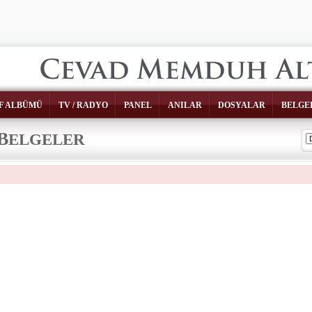
F ALBÜMÜ
TV / RADYO
PANEL
ANILAR
DOSYALAR
BELGE
B
ELGELER