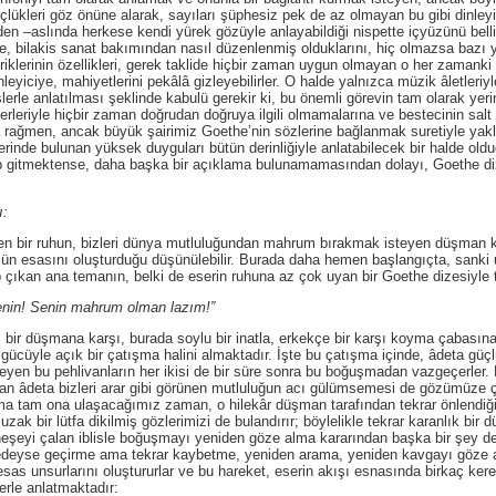
lükleri göz önüne alarak, sayıları şüphesiz pek de az olmayan bu gibi dinley
zden –aslında herkese kendi yürek gözüyle anlayabildiği nispette içyüzünü bel
 de, bilakis sanat bakımından nasıl düzenlenmiş olduklarını, hiç olmazsa baz
eriklerinin özellikleri, gerek taklide hiçbir zaman uygun olmayan o her zamanki ye
nleyiciye, mahiyetlerini pekâlâ gizleyebilirler. O halde yalnızca müzik âletleri
lerle anlatılması şeklinde kabulü gerekir ki, bu önemli görevin tam olarak yerin
rleriyle hiçbir zaman doğrudan doğruya ilgili olmamalarına ve bestecinin sal
 rağmen, ancak büyük şairimiz Goethe’nin sözlerine bağlanmak suretiyle ya
erinde bulunan yüksek duyguları bütün derinliğiyle anlatabilecek bir halde old
p gitmektense, daha başka bir açıklama bulunamamasından dolayı, Goethe di
ı:
 ruhun, bizleri dünya mutluluğundan mahrum bırakmak isteyen düşman kuv
ün esasını oluşturduğu düşünülebilir. Burada daha hemen başlangıçta, sanki uğ
lıp çıkan ana temanın, belki de eserin ruhuna az çok uyan bir Goethe dizesiy
nin mahrum olman lazım!”
mana karşı, burada soylu bir inatla, erkekçe bir karşı koyma çabasına r
gücüyle açık bir çatışma halini almaktadır. İşte bu çatışma içinde, âdeta güç
meyen bu pehlivanların her ikisi de bir süre sonra bu boğuşmadan vazgeçerle
ından âdeta bizleri arar gibi görünen mutluluğun acı gülümsemesi de gözümüze 
a tam ona ulaşacağımız zaman, o hilekâr düşman tarafından tekrar önlendiğim
zak bir lütfa dikilmiş gözlerimizi de bulandırır; böylelikle tekrar karanlık bir
şeyi çalan iblisle boğuşmayı yeniden göze alma kararından başka bir şey deği
eyse geçirme ama tekrar kaybetme, yeniden arama, yeniden kavgayı göze alma
sas unsurlarını oluştururlar ve bu hareket, eserin akışı esnasında birkaç kere
erle anlatmaktadır: