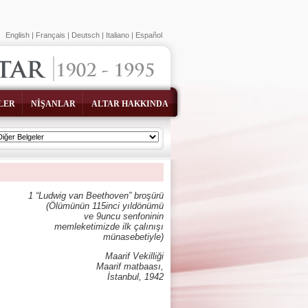
English
|
Français
|
Deutsch
|
Italiano
|
Español
LER
NİŞANLAR
ALTAR HAKKINDA
1 “Ludwig van Beethoven” broşürü
(Ölümünün 115inci yıldönümü
ve 9uncu senfoninin
memleketimizde ilk çalınışı
münasebetiyle)
Maarif Vekilliği
Maarif matbaası,
İstanbul, 1942