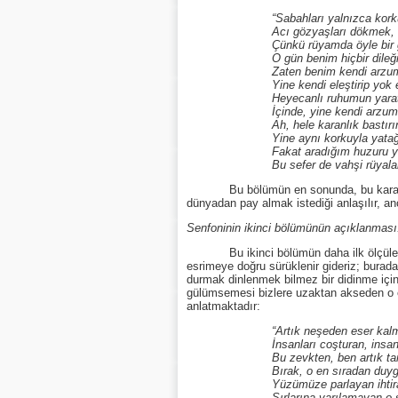
“Sabahları yalnızca kork
Acı gözyaşları dökmek, ağla
Çünkü rüyamda öyle bir gün 
O gün benim hiçbir dileğim y
Zaten benim kendi arzum, içimd
Yine kendi eleştirip yok ed
Heyecanlı ruhumun yarattığı her 
İçinde, yine kendi arzum m
Ah, hele karanlık bastırın
Yine aynı korkuyla yatağıma
Fakat aradığım huzuru yine
Bu sefer de vahşi rüyalar beni
Bu bölümün en sonunda, bu karanlık ve 
dünyadan pay almak istediği anlaşılır, an
Senfoninin ikinci bölümünün açıklanması
Bu ikinci bölümün daha ilk ölçülerinin r
esrimeye doğru sürüklenir gideriz; burad
durmak dinlenmek bilmez bir didinme içi
gülümsemesi bizlere uzaktan akseden o e
anlatmaktadır:
“Artık neşeden eser kalma
İnsanları coşturan, insanları a
Bu zevkten, ben artık tamam
Bırak, o en sıradan duyguların
Yüzümüze parlayan ihtiraslar a
Sırlarına varılamayan o sihirli 