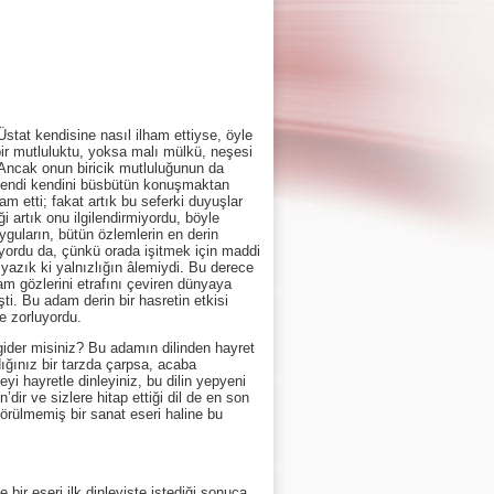
at kendisine nasıl ilham ettiyse, öyle
 bir mutluluktu, yoksa malı mülkü, neşesi
 Ancak onun biricik mutluluğunun da
, kendi kendini büsbütün konuşmaktan
 etti; fakat artık bu seferki duyuşlar
 artık onu ilgilendirmiyordu, böyle
yguların, bütün özlemlerin en derin
iyordu da, çünkü orada işitmek için maddi
yazık ki yalnızlığın âlemiydi. Bu derece
am gözlerini etrafını çeviren dünyaya
ti. Bu adam derin bir hasretin etkisi
e zorluyordu.
ider misiniz? Bu adamın dilinden hayret
ığınız bir tarzda çarpsa, acaba
yi hayretle dinleyiniz, bu dilin yepyeni
ir ve sizlere hitap ettiği dil de en son
görülmemiş bir sanat eseri haline bu
 eseri ilk dinleyişte istediği sonuca