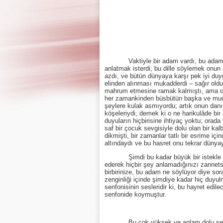
Vaktiyle bir adam vardı, bu adam bütün 
anlatmak isterdi; bu dille söylemek onun i
azdı, ve bütün dünyaya karşı pek iyi duy
elinden alınması mukadderdi – sağır oldu
mahrum etmesine ramak kalmıştı, ama onu 
her zamankinden büsbütün başka ve mucize
şeylere kulak asmıyordu; artık onun danış
köşeleriydi; demek ki o ne harikulâde bir
duyuların hiçbirisine ihtiyaç yoktu; ora
saf bir çocuk sevgisiyle dolu olan bir ka
dikmişti, bir zamanlar tatlı bir esrime iç
altındaydı ve bu hasret onu tekrar düny
Şimdi bu kadar büyük bir istekle sizler
ederek hiçbir şey anlamadığınızı zannetse
birbirinize, bu adam ne söylüyor diye sor
zenginliği içinde şimdiye kadar hiç duyul
senfonisinin sesleridir ki, bu hayret edil
senfonide koymuştur.
Bu çok yüksek ve anlam dolu senfoniyi 