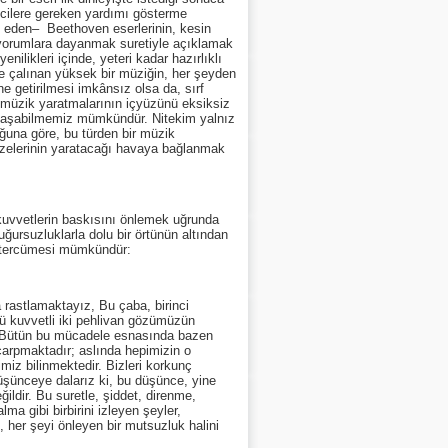
icilere gereken yardımı gösterme
li eden– Beethoven eserlerinin, kesin
ı yorumlara dayanmak suretiyle açıklamak
nilikleri içinde, yeteri kadar hazırlıklı
yle çalınan yüksek bir müziğin, her şeyden
e getirilmesi imkânsız olsa da, sırf
t müzik yaratmalarının içyüzünü eksiksiz
klaşabilmemiz mümkündür. Nitekim yalnız
uğuna göre, bu türden bir müzik
zelerinin yaratacağı havaya bağlanmak
vetlerin baskısını önlemek uğrunda
ursuzluklarla dolu bir örtünün altından
le tercümesi mümkündür:
astlamaktayız, Bu çaba, birinci
lü kuvvetli iki pehlivan gözümüzün
r. Bütün bu mücadele esnasında bazen
çarpmaktadır; aslında hepimizin o
iz bilinmektedir. Bizleri korkunç
 düşünceye dalarız ki, bu düşünce, yine
ldir. Bu suretle, şiddet, direnme,
 gibi birbirini izleyen şeyler,
, her şeyi önleyen bir mutsuzluk halini