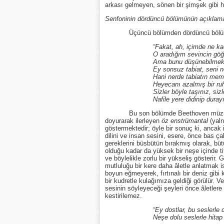
arkası gelmeyen, sönen bir şimşek gibi 
Senfoninin dördüncü bölümünün açıklam
Üçüncü bölümden dördüncü bölüme geçer
“Fakat, ah, içimde ne kadar iyi
O aradığım sevincin göğsümde 
Ama bunu düşünebilmek bile h
Ey sonsuz tabiat, seni nerende
Hani nerde tabiatın memeleri? Y
Heyecanı azalmış bir ruhun hasre
Sizler böyle taşınız, sizler her 
Nafile yere didinip durayım 
Bu son bölümde Beethoven müziği olduk
doyurarak ilerleyen
öz enstrümantal
(yaln
göstermektedir; öyle bir sonuç ki, ancak i
dilini ve insan sesini, esere, önce bas çal
gereklerini büsbütün bırakmış olarak, bütü
olduğu kadar da yüksek bir neşe içinde tit
ve böylelikle zorlu bir yükseliş gösterir.
mutluluğu bir kere daha âletle anlatmak 
boyun eğmeyerek, fırtınalı bir deniz gibi
bir kudretle kulağımıza geldiği görülür. V
sesinin söyleyeceği şeyleri önce âletlere
kestirilemez.
“Ey dostlar, bu seslerle değil
Neşe dolu seslerle hitap ed