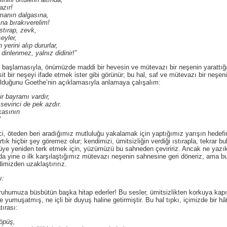
ır!
n dalgasına,
rakıverelim!
ap, zevk,
ler,
ni alıp dururlar,
ez, yalnız didinir!”
asıyla, önümüzde maddi bir hevesin ve mütevazı bir neşenin yarattığı se
asit bir neşeyi ifade etmek ister gibi görünür; bu hal, saf ve mütevazı bir neş
 olduğunu Goethe’nin açıklamasıyla anlamaya çalışalım:
yramı vardır,
i de pek azdır.
sının
”
teden beri aradığımız mutluluğu yakalamak için yaptığımız yarışın hedef
ık hiçbir şey göremez olur; kendimizi, ümitsizliğin verdiği ıstırapla, tekrar b
ye yeniden terk etmek için, yüzümüzü bu sahneden çeviririz. Ancak ne yazık 
a yine o ilk karşılaştığımız mütevazı neşenin sahnesine geri döneriz, ama 
dimizden uzaklaştırırız.
ı:
za büsbütün başka hitap ederler! Bu sesler, ümitsizlikten korkuya kapılmı
inde yumuşatmış, ne içli bir duyuş haline getirmiştir. Bu hal tıpkı, içimizde bir
tırası:
 öpüş,