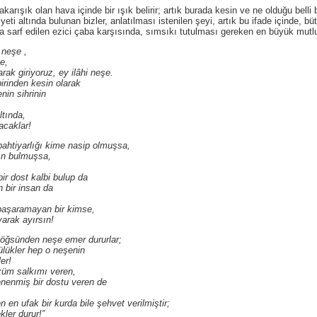
 olan hava içinde bir ışık belirir; artık burada kesin ve ne olduğu belli bir
eti altında bulunan bizler, anlatılması istenilen şeyi, artık bu ifade içinde, bü
a sarf edilen ezici çaba karşısında, sımsıkı tutulması gereken en büyük mutlul
i neşe
,
e,
yoruz, ey ilâhi neşe.
en kesin olarak
sihrinin
ında,
klar!
lığı kime nasip olmuşsa,
bulmuşsa,
t kalbi bulup da
 insan da
amayan bir kimse,
k ayırsın!
den neşe emer dururlar;
er hep o neşenin
r!
alkımı veren,
 bir dostu veren de
bir kurda bile şehvet verilmiştir;
 durur!”