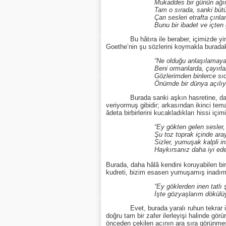
Mukaddes bir günün ağırbaşlı ses
Tam o sırada, sanki bütün bunlar
Çan sesleri etrafta çınlamağ
Bunu bir ibadet ve içten gelen b
Bu hâtıra ile beraber, içimizde yine o t
Goethe’nin şu sözlerini koymakla buradaki
“Ne olduğu anlaşılamayan
Beni ormanlarda, çayırlarda d
Gözlerimden binlerce sıcak y
Önümde bir dünya açılıyor 
Burada sanki aşkın hasretine, daha parla
veriyormuş gibidir; arkasından ikinci tema
âdeta birbirlerini kucakladıkları hissi içi
“Ey gökten gelen sesler, 
Şu toz toprak içinde arayıp 
Sizler, yumuşak kalpli insanları
Haykırsanız daha iyi edersi
Burada, daha hâlâ kendini koruyabilen bir
kudreti, bizim esasen yumuşamış inadımızd
“Ey göklerden inen tatlı şarkılar
İşte gözyaşlarım dökülüyor ve b
Evet, burada yaralı ruhun tekrar iyileş
doğru tam bir zafer ilerleyişi halinde gö
önceden çekilen acının ara sıra görünmesi