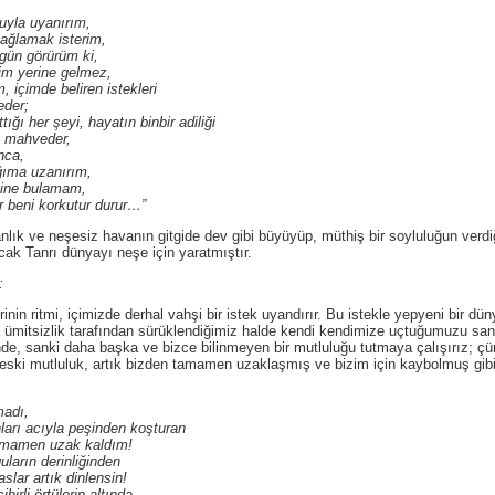
uyla uyanırım,
mak isterim,
görürüm ki,
erine gelmez,
e beliren istekleri
er;
şeyi, hayatın binbir adiliği
ahveder,
ca,
 uzanırım,
 bulamam,
 korkutur durur…”
neşesiz havanın gitgide dev gibi büyüyüp, müthiş bir soyluluğun verdiği
cak Tanrı dünyayı neşe için yaratmıştır.
:
itmi, içimizde derhal vahşi bir istek uyandırır. Bu istekle yepyeni bir düny
a ümitsizlik tarafından sürüklendiğimiz halde kendi kendimize uçtuğumuzu san
nde, sanki daha başka ve bizce bilinmeyen bir mutluluğu tutmaya çalışırız;
ski mutluluk, artık bizden tamamen uzaklaşmış ve bizim için kaybolmuş gibid
dı,
cıyla peşinden koşturan
en uzak kaldım!
 derinliğinden
rtık dinlensin!
örtülerin altında,