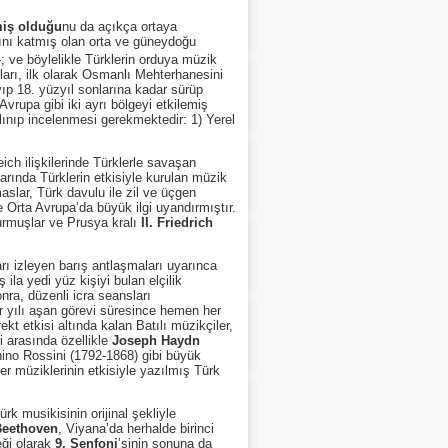
miş olduğu
nu da açıkça ortaya
rını katmış olan orta ve güneydoğu
)
; ve böylelikle Türklerin orduya müzik
uları, ilk olarak Osmanlı Mehterhanesini
yıp 18. yüzyıl sonlarına kadar sürüp
Avrupa gibi iki ayrı bölgeyi etkilemiş
lınıp incelenmesi gerekmektedir: 1) Yerel
ich ilişkilerinde Türklerle savaşan
larında Türklerin etkisiyle kurulan müzik
aslar, Türk davulu ile zil ve üçgen
e Orta Avrupa’da büyük ilgi uyandırmıştır.
kurmuşlar ve Prusya kralı
II. Friedrich
ı izleyen barış antlaşmaları uyarınca
ş ila yedi yüz kişiyi bulan elçilik
nra, düzenli icra seansları
ir yılı aşan görevi süresince hemen her
kt etkisi altında kalan Batılı müzikçiler,
i arasında özellikle
Joseph Haydn
ino Rossini (1792-1868) gibi büyük
r müziklerinin etkisiyle yazılmış Türk
musikisinin orijinal şekliyle
Beethoven
, Viyana’da herhalde birinci
eği olarak
9. Senfoni
’sinin sonuna da