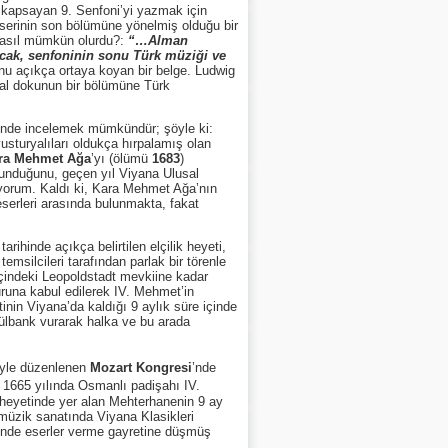
e kapsayan 9. Senfoni’yi yazmak için
eserinin son bölümüne yönelmiş olduğu bir
k nasıl mümkün olurdu?:
“…Alman
lacak, senfoninin sonu Türk müziği ve
nu açıkça ortaya koyan bir belge. Ludwig
ral dokunun bir bölümüne Türk
inde incelemek mümkündür; şöyle ki:
vusturyalıları oldukça hırpalamış olan
ra Mehmet Ağa
’yı (ölümü
1683
)
lunduğunu, geçen yıl Viyana Ulusal
yorum. Kaldı ki, Kara Mehmet Ağa’nın
eserleri arasında bulunmakta, fakat
tarihinde açıkça belirtilen elçilik heyeti,
emsilcileri tarafından parlak bir törenle
içindeki Leopoldstadt mevkiine kadar
uruna kabul edilerek IV. Mehmet’in
inin Viyana’da kaldığı 9 aylık süre içinde
ülbank vurarak halka ve bu arada
iyle düzenlenen
Mozart Kongresi
’nde
 1665 yılında Osmanlı padişahı IV.
 heyetinde yer alan Mehterhanenin 9 ay
müzik sanatında Viyana Klasikleri
rinde eserler verme gayretine düşmüş