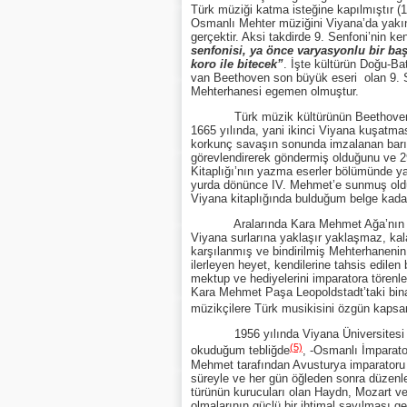
Türk müziği katma isteğine kapılmıştır (1
Osmanlı Mehter müziğini Viyana’da yakınd
gerçektir. Aksi takdirde 9. Senfoni’nin ke
senfonisi, ya önce varyasyonlu bir baş
koro ile bitecek”
. İşte kültürün Doğu-B
van Beethoven son büyük eseri olan 9. S
Mehterhanesi egemen olmuştur.
Türk müzik kültürünün Beethoven’den 15
1665 yılında, yani ikinci Viyana kuşatm
korkunç savaşın sonunda imzalanan barı
görevlendirerek göndermiş olduğunu ve 29
Kitaplığı’nın yazma eserler bölümünde y
yurda dönünce IV. Mehmet’e sunmuş ol
Viyana kitaplığında bulduğum belge kadar a
Aralarında Kara Mehmet Ağa’nın (Paş
Viyana surlarına yaklaşır yaklaşmaz, kalaba
karşılanmış ve bindirilmiş Mehterhanenin
ilerleyen heyet, kendilerine tahsis edile
mektup ve hediyelerini imparatora törenle
Kara Mehmet Paşa Leopoldstadt’taki bina
müzikçilere Türk musikisini özgün kapsam
1956 yılında Viyana Üniversitesi ve A
(5)
okuduğum tebliğde
, -Osmanlı İmparato
Mehmet tarafından Avusturya imparatoru I
süreyle ve her gün öğleden sonra düzenl
türünün kurucuları olan Haydn, Mozart ve
olmalarının güçlü bir ihtimal sayılması g