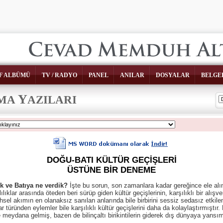
F ALBÜMÜ
TV / RADYO
PANEL
ANILAR
DOSYALAR
BELGE
Y
RMA
AZILARI
DOĞU-BATI KÜLTÜR GEÇİŞLERİ
ÜSTÜNE BİR DENEME
ık ve Batıya ne verdik?
İşte bu sorun, son zamanlara kadar gereğince ele al
arklılıklar arasında öteden beri sürüp giden kültür geçişlerinin, karşılıklı bir 
arihsel akımın en olanaksız sanılan anlarında bile birbirini sessiz sedasız etkil
r türünden eylemler bile karşılıklı kültür geçişlerini daha da kolaylaştırmıştır.
siyle meydana gelmiş, bazen de bilinçaltı birikintilerin giderek dış dünyaya yans