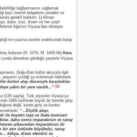
lirliliğe bağlanmasını sağlamak
ği bazı önemli belgelerin yeniden ve
esini gerekli buldum: 1) Alman
şe, ibate, izaz, ikram ve her çeşit
 Mehmet Ağa’nın Viyana’dan dönüşte
lığı’nın yazma eserler endeksinde bulup
lmiş bulunan (H. 1076, M. 1665-66)
Kara
ve yurda dönerken gördüğü şeylerle Viyana
nın, Doğu-Batı kültür akışıyla ilgili
 paşanın çizdiği şu enteresan tablolarla
er bizleri alay düzeniyle karşıladılar
(8)
aleye yakın bir yere vardık…”
.
e (135 sayfa), Türk elçisinin Viyana’ya
ran 1665 tarihinde büyük bir törenle girip
ğuna değil, kente giriş ve kentte
demektedir:
“…Elçilik alayı,
i ile heyetin iaşe ve ibate komiseri
atlılar, daha sonra imparatorun ve saray
ve hemen arkasından imparatorun iki
 bir atın üstünde büyükelçi, saray
ar… kâhya, divan efendisi ve