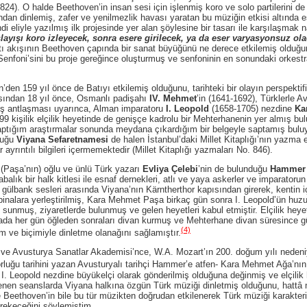
824). O halde Beethoven’in insan sesi için işlenmiş koro ve solo partilerini d
an dinlemiş, zafer ve yenilmezlik havası yaratan bu müziğin etkisi altında 
ndi eliyle yazılmış ilk projesinde yer alan şöylesine bir tasarı ile karşılaşma
layışı koro izleyecek, sonra esere girilecek, ya da eser varyasyonsuz o
atı akışının Beethoven çapında bir sanat büyüğünü ne derece etkilemiş olduğu
enfoni’sini bu proje gereğince oluşturmuş ve senfoninin en sonundaki orkest
9 yıl önce de Batıyı etkilemiş olduğunu, tarihteki bir olayın perspektif
asından 18 yıl önce, Osmanlı padişahı
IV. Mehmet
’in (1641-1692), Türklerle A
ş antlaşması uyarınca, Alman imparatoru
I. Leopold
(1658-1705) nezdine
Ka
9 kişilik elçilik heyetinde de genişçe kadrolu bir Mehterhanenin yer almış bu
aptığım araştırmalar sonunda meydana çıkardığım bir belgeyle saptamış bulu
duğu
Viyana Sefaretnamesi
de halen İstanbul’daki Millet Kitaplığı’nın yazma 
yrıntılı bilgileri içermemektedir (Millet Kitaplığı yazmaları No. 846).
a’nın) oğlu ve ünlü Türk yazarı
Evliya Çelebi
’nin de bulunduğu
Hammer
lık bir halk kitlesi ile esnaf dernekleri, atlı ve yaya askerler ve imparatorun t
 gülbank sesleri arasında Viyana’nın Kärntherthor kapısından girerek, kentin 
n binalara yerleştirilmiş, Kara Mehmet Paşa birkaç gün sonra I. Leopold’ün huz
 sunmuş, ziyaretlerde bulunmuş ve gelen heyetleri kabul etmiştir. Elçilik heyet
da her gün öğleden sonraları divan kurmuş ve Mehterhane divan süresince g
(4)
 ve biçimiyle dinletme olanağını sağlamıştır.
vusturya Sanatlar Akademisi’nce, W.A. Mozart’ın 200. doğum yılı neden
rluğu tarihini yazan Avusturyalı tarihçi Hammer’e atfen- Kara Mehmet Ağa’nın
. Leopold nezdine büyükelçi olarak gönderilmiş olduğuna değinmiş ve elçilik
enen seanslarda Viyana halkına özgün Türk müziği dinletmiş olduğunu, hattâ 
 Beethoven’in bile bu tür müzikten doğrudan etkilenerek Türk müziği karakte
erekeceğini söylemiştim.