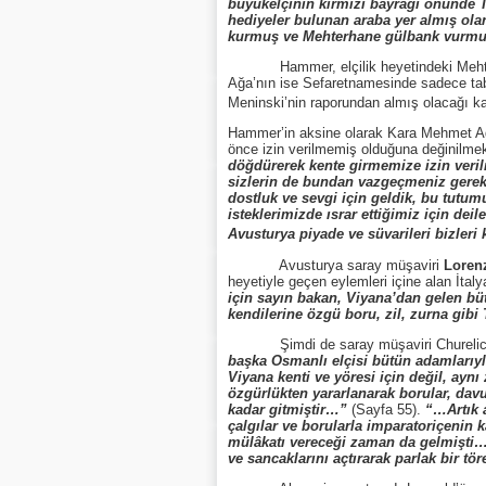
büyükelçinin kırmızı bayrağı önünde T
hediyeler bulunan araba yer almış ola
kurmuş ve Mehterhane gülbank vurm
Hammer, elçilik heyetindeki Mehterhanen
Ağa’nın ise Sefaretnamesinde sadece tab
Meninski’nin raporundan almış olacağı ka
Hammer’in aksine olarak Kara Mehmet Ağ
önce izin verilmemiş olduğuna değinilmek
döğdürerek kente girmemize izin verilm
sizlerin de bundan vazgeçmeniz gerekt
dostluk ve sevgi için geldik, bu tutum
isteklerimizde ısrar ettiğimiz için de
Avusturya piyade ve süvarileri bizleri
Avusturya saray müşaviri
Loren
heyetiyle geçen eylemleri içine alan İta
için sayın bakan, Viyana’dan gelen bü
kendilerine özgü boru, zil, zurna gibi
Şimdi de saray müşaviri Churelichz’in T
başka Osmanlı elçisi bütün adamlarıyla
Viyana kenti ve yöresi için değil, ay
özgürlükten yararlanarak borular, davu
kadar gitmiştir…”
(Sayfa 55).
“…Artık 
çalgılar ve borularla imparatoriçeni
mülâkatı vereceği zaman da gelmişti… 
ve sancaklarını açtırarak parlak bir t