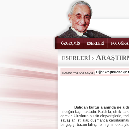
ÖZGEÇMİŞ
ESERLERİ
FOTOĞRA
A
›
RAŞTI
ESERLERİ
«
Araştırma Ana Sayfa
|
Batıdan kültür alanında ne ald
niteliğini taşımaktadır. Kaldı ki, etnik f
gerekir. Ulusların bu tür alışverişlerle, t
savaşlar, istilalar, düşmanca karşılaşmala
bir geçiş, bazen bilinçli bir ilginin etki