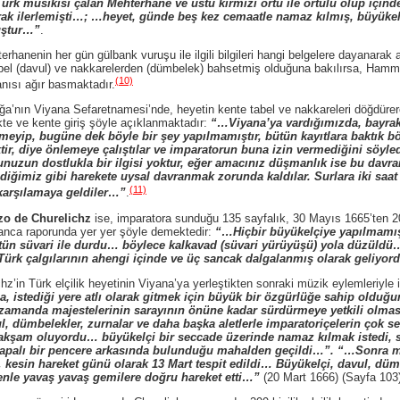
ürk musikisi çalan Mehterhane ve üstü kırmızı örtü ile örtülü olup içi
rak ilerlemişti…; …heyet, günde beş kez cemaatle namaz kılmış, büyüke
uştur…”
.
in her gün gülbank vuruşu ile ilgili bilgileri hangi belgelere dayanarak 
el (davul) ve nakkarelerden (dümbelek) bahsetmiş olduğuna bakılırsa, Hammer’
(10)
nısı ağır basmaktadır.
a’nın Viyana Sefaretnamesi’nde, heyetin kente tabel ve nakkareleri döğdür
te ve kente giriş şöyle açıklanmaktadır:
“…Viyana’ya vardığımızda, bayrak
eyip, bugüne dek böyle bir şey yapılmamıştır, bütün kayıtlara baktık böy
ir, diye önlemeye çalıştılar ve imparatorun buna izin vermediğini söyle
unuzun dostlukla bir ilgisi yoktur, eğer amacınız düşmanlık ise bu davr
ilediğimiz gibi harekete uysal davranmak zorunda kaldılar. Surlara iki sa
(11)
 karşılamaya geldiler…”
.
zo de Churelichz
ise, imparatora sunduğu 135 sayfalık, 30 Mayıs 1665’ten 20 
lyanca raporunda yer yer şöyle demektedir:
“…Hiçbir büyükelçiye yapılmamış 
tün süvari ile durdu… böylece kalkavad (süvari yürüyüşü) yola düzüldü… 
 Türk çalgılarının ahengi içinde ve üç sancak dalgalanmış olarak geliyo
ürk elçilik heyetinin Viyana’ya yerleştikten sonraki müzik eylemleriyle ilg
, istediği yere atlı olarak gitmek için büyük bir özgürlüğe sahip olduğ
nı zamanda majestelerinin sarayının önüne kadar sürdürmeye yetkili olmas
l, dümbelekler, zurnalar ve daha başka aletlerle imparatoriçelerin çok s
akşam oluyordu… büyükelçi bir seccade üzerinde namaz kılmak istedi, so
n kapalı bir pencere arkasında bulunduğu mahalden geçildi…”. “…Sonra 
kesin hareket günü olarak 13 Mart tespit edildi… Büyükelçi, davul, dümb
örenle yavaş yavaş gemilere doğru hareket etti…”
(20 Mart 1666) (Sayfa 103