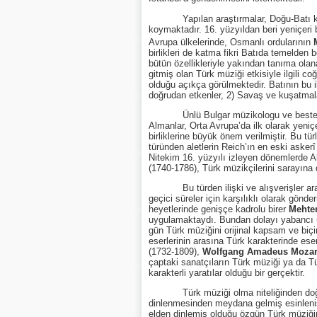
Yapılan araştırmalar, Doğu-Batı kült
koymaktadır. 16. yüzyıldan beri yeniçeri 
Avrupa ülkelerinde, Osmanlı ordularının
birlikleri de katma fikri Batıda temelden
bütün özellikleriyle yakından tanıma olan
gitmiş olan Türk müziği etkisiyle ilgili c
olduğu açıkça görülmektedir. Batının bu i
doğrudan etkenler, 2) Savaş ve kuşatmala
Ünlü Bulgar müzikologu ve bestec
Almanlar, Orta Avrupa’da ilk olarak yeniç
birliklerine büyük önem verilmiştir. Bu tü
türünden aletlerin Reich’ın en eski asker
Nitekim 16. yüzyılı izleyen dönemlerde A
(1740-1786), Türk müzikçilerini sarayına 
Bu türden ilişki ve alışverişler arasın
geçici süreler için karşılıklı olarak gönderi
heyetlerinde genişçe kadrolu birer
Mehte
uygulamaktaydı. Bundan dolayı yabancı ül
gün Türk müziğini orijinal kapsam ve biçi
eserlerinin arasına Türk karakterinde ese
(1732-1809),
Wolfgang Amadeus Mozar
çaptaki sanatçıların Türk müziği ya da T
karakterli yaratılar olduğu bir gerçektir.
Türk müziği olma niteliğinden doğal ol
dinlenmesinden meydana gelmiş esinleni
elden dinlemiş olduğu özgün Türk müziğini