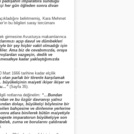
nde padişahın imparatora sunduğu
lçi her gün öğleden sonra divan
açıkladığını belirtmemiş, Kara Mehmet
in bu bilgileri saray tercümanı
erek girmesine Avusturya makamlarınca
larımızı açıp davul ve dümbekleri
le bir şey hiçbir vakit olmadığı için
diler. Ama biz de cevabımızda, oraya
anışlardan vazgeçin, dedik ve
at mesafeye kadar yaklaştığımızda
Mart 1666 tarihine kadar elçilik
olan parlak bir törenle karşılamak
büyükelçinin maiyeti ikişer ikişer ve
rdu…”
(Sayfa 35).
ili notlarına değinelim:
“…Bundan
undan ve bu özgür davranışı yalnız
ından dolayı, büyükelçi böylesine bir
evilen bahçesine ve dinlenme yerlerine
nra atlara binilerek bütün maiyetiyle
majeste imparatorun büyükelçiye son
elek, zurna ve borularını çaldırarak
).