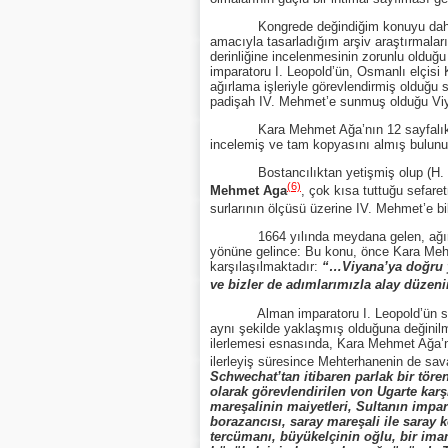
Kongrede değindiğim konuyu daha da de
amacıyla tasarladığım arşiv araştırmalar
derinliğine incelenmesinin zorunlu olduğ
imparatoru I. Leopold’ün, Osmanlı elçisi 
ağırlama işleriyle görevlendirmiş olduğu
padişah IV. Mehmet’e sunmuş olduğu Vi
Kara Mehmet Ağa’nın 12 sayfalık ve rık
incelemiş ve tam kopyasını almış bulun
Bostancılıktan yetişmiş olup (H. 1075,
(6)
Mehmet Aga
, çok kısa tuttuğu sefar
surlarının ölçüsü üzerine IV. Mehmet’e bi
1664 yılında meydana gelen, ağır ve her
yönüne gelince: Bu konu, önce Kara Mehme
karşılaşılmaktadır:
“…Viyana’ya doğru yo
ve bizler de adımlarımızla alay düzen
Alman imparatoru I. Leopold’ün sa
aynı şekilde yaklaşmış olduğuna değinilme
ilerlemesi esnasında, Kara Mehmet Ağa’n
ilerleyiş süresince Mehterhanenin de sav
Schwechat’tan itibaren parlak bir töre
olarak görevlendirilen von Ugarte karşı
mareşalinin maiyetleri, Sultanın impar
borazancısı, saray mareşali ile saray
tercümanı, büyükelçinin oğlu, bir ima