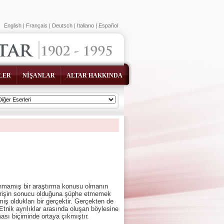
English
|
Français
|
Deutsch
|
Italiano
|
Español
LER
NİŞANLAR
ALTAR HAKKINDA
ınmamış bir araştırma konusu olmanın
alışverişin sonucu olduğuna şüphe etmemek
emiş oldukları bir gerçektir. Gerçekten de
 Etnik ayrılıklar arasında oluşan böylesine
ıması biçiminde ortaya çıkmıştır.