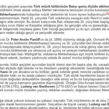
ür geçişleri arasında
Türk müzik kültürünün Batıyı geniş ölçüde etkile
birliklerini örnek alarak orduya Mehter takımlarına benzeyen mızıka kuruluşla
(3
Mehterhane
lerinde kullanılan müzik aletlerinin bir kısmı aynen kullanılmıştır
 benimsenmiştir. Hattâ 16. yüzyılda Türk ordularıyla savaşan eski Reich’ın ord
ağını elde etmiştir. Bu durum karşısında Batı ordularında 16. yüzyıldan başla
oğrafya sınırı Alpler ve Karpatlar olduğuna göre, bu gerçeğin orta ve güneydoğu 
ki bölgesinde meydana gelen Türk müziği geçişlerinin şu iki ayrı yönden ele a
rın neden olduğu geçici ve periyodik etkenler.
isi Dr.
Peter-Assèn Panòff
’un da (d. 1899) söylemiş olduğu gibi, Osmanlı-Re
eri mızıka birliklerini (Mehterhaneyi) tanımış ve 16. yüzyıldan beri Alman ordu
rlü karşılaşmalar dolayısıyladır ki, 18. yüzyıl boyunca da sürüp gitmiş olan tem
î mızıka birliklerinde yer almasına yol açmış ve yeniçeri mehterhanesi özellikl
lmanya’daki bazı Warkgraf’lar, ordularına Mehterhaneye eşit müzik birlikleri 
davet ederek, bunların yardımıyla orduda ilk askerî mızıka birliğini kurmuştur.
da, kültür geçişleri açısından büyük önemi olan bir başka olay da, savaşlar
len elçilerle ilgili törenler ve bu törenlerin yarattığı etkenlerdir. Gerektiğinde be
rhane
de yer almakta ve bu birlikler, gerek seferde gerek menzile vardıktan so
keler halkı ve bu arada yabancı müzikçiler, Türk elçilik heyetlerinin bazen b
miyle doğrudan dinleyebilme olanağını elde etmiş ve bu tür karşılaşmaların dire
rler de yazıp katmanın gayretine düşmüşlerdir. Örneğin Orta Avrupa besteciler
t
(1756-1791),
Ludwig van Beethoven
(1770-1827) ve İtalyan besteci Giacch
ürk konulu müzik türünden yazmış oldukları eserlerin, doğrudan dinlenen Mehte
arak yoksun bulunan bu yabancı kaynaklı Türk müziklerinin ne de olsa Türk 
şler olarak benimsenmesi gerekir. Gerçekten de büyük sanatçı
Ludwig van 
n ne derece etkisi altında kalmış olacak ki, böylesine bir kültür akışının ger