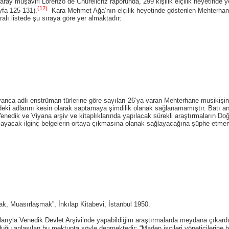
şaviri Lorenzo de Churelichz raporunda, 299 kişilik elçilik heyetinde yer 
(12)
yfa 125-131).
Kara Mehmet Ağa’nın elçilik heyetinde gösterilen Mehterhan
alı listede şu sıraya göre yer almaktadır:
adlı enstrüman türlerine göre sayıları 26’ya varan Mehterhane musikişinas
ndeki adlarını kesin olarak saptamaya şimdilik olanak sağlanamamıştır. Batı ar
nedik ve Viyana arşiv ve kitaplıklarında yapılacak sürekli araştırmaların Doğ
tlayacak ilginç belgelerin ortaya çıkmasına olanak sağlayacağına şüphe etme
, Muasırlaşmak”, İnkılap Kitabevi, İstanbul 1950.
arıyla Venedik Devlet Arşivi’nde yapabildiğim araştırmalarda meydana çıkardığ
duğu anlaşılan bu mektupta şöyle denmektedir: “Maden işçileri yöneticilerine bi