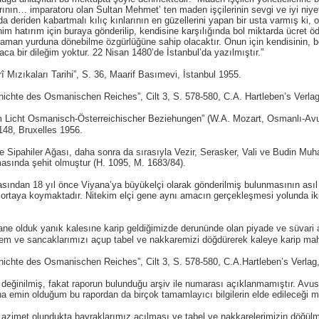
rının… imparatoru olan Sultan Mehmet’ ten maden işçilerinin sevgi ve iyi niye
 deriden kabartmalı kılıç kınlarının en güzellerini yapan bir usta varmış ki,
m hatırım için buraya gönderilip, kendisine karşılığında bol miktarda ücret ö
 zaman yurduna dönebilme özgürlüğüne sahip olacaktır. Onun için kendisinin,
aca bir dileğim yoktur. 22 Nisan 1480’de İstanbul’da yazılmıştır.”
Mızıkaları Tarihi”, S. 36, Maarif Basımevi, İstanbul 1955.
chte des Osmanischen Reiches”, Cilt 3, S. 578-580, C.A. Hartleben’s Verlag
Licht Osmanisch-Österreichischer Beziehungen” (W.A. Mozart, Osmanlı-Avust
148, Bruxelles 1956.
ipahiler Ağası, daha sonra da sırasıyla Vezir, Serasker, Vali ve Budin Muha
asında şehit olmuştur (H. 1095, M. 1683/84).
ndan 18 yıl önce Viyana’ya büyükelçi olarak gönderilmiş bulunmasının asıl
ıkça ortaya koymaktadır. Nitekim elçi gene aynı amacın gerçekleşmesi yolunda 
e olduk yanık kalesıne karip geldiğimizde derunünde olan piyade ve süvari as
alem ve sancaklarımızı açup tabel ve nakkaremizi döğdürerek kaleye karip ma
chte des Osmanischen Reiches”, Cilt 3, S. 578-580, C.A.Hartleben’s Verlag
eğinilmiş, fakat raporun bulunduğu arşiv ile numarası açıklanmamıştır. Avus
 emin olduğum bu rapordan da birçok tamamlayıcı bilgilerin elde edileceği m
azimet olundukta bayraklarımız açılması ve tabel ve nakkarelerimizin döğül