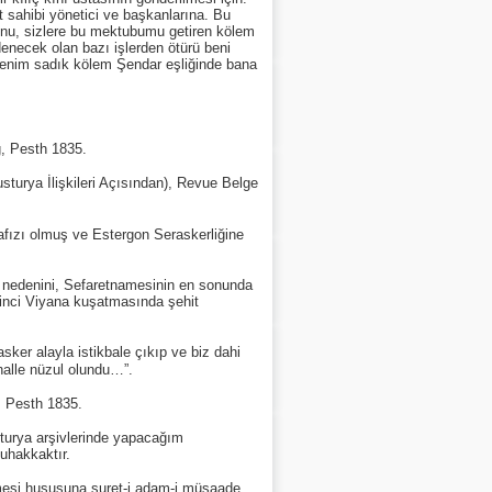
t sahibi yönetici ve başkanlarına. Bu
 onu, sizlere bu mektubumu getiren kölem
denecek olan bazı işlerden ötürü beni
 benim sadık kölem Şendar eşliğinde bana
, Pesth 1835.
urya İlişkileri Açısından), Revue Belge
fızı olmuş ve Estergon Seraskerliğine
 nedenini, Sefaretnamesinin en sonunda
ikinci Viyana kuşatmasında şehit
ker alayla istikbale çıkıp ve biz dahi
halle nüzul olundu…”.
, Pesth 1835.
turya arşivlerinde yapacağım
uhakkaktır.
mesi hususuna suret-i adam-i müsaade