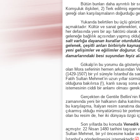
Bütün bunları daha ayrıntılı bir sınıf
Komşuluk ilişkileri, 2) Terk edilmiş egem
gereği olan karşılaşmaların doğurduğu geç
Yukarıda belirtilen bu üçlü görüntünün 
açmaktadır: Kültür ve sanat gelenekleri, 
her defasında yeni bir aşı faktörü olarak
geleneğe bağlılık açısından yapmış olduğ
salt varlığa dayanan kurallar oturdukl
gelenek, çeşitli anları birbiriyle kayna
yeni gelişimler ve eğilimler doğurur. 
damarlarındaki besi suyundan feyiz al
Gökalp’in bu yorumu da gösteriyor ki
olan Mora seferinin hemen arkasından Ve
(1429-1507) bir yıl süreyle İstanbul’da s
Fatih Sultan Mehmet’in uzun yıllar sürmü
olduğuna bakılırsa (!), kanlı savaş sona
istemesinin ciddi bir anlamı olması gerek
Gerçekten de Gentile Bellini’nin Fatih’
zamanında yeni bir halkanın daha katılmas
bu karşılaşma, İtalyan resim sanatına d
çıkarmış olduğu minyatürümsü bir portreni
olan bu resim de, her iki dünyaya özgü iç
Son yıllarda bu konuda
Venedik 
açmıştır. 22 Nisan 1480 tarihini taşıyan 
Sultan Mehmet, bir yıl öncesine kadar ara
(2)
İstanbul’a gönderilmesini istemektedir.