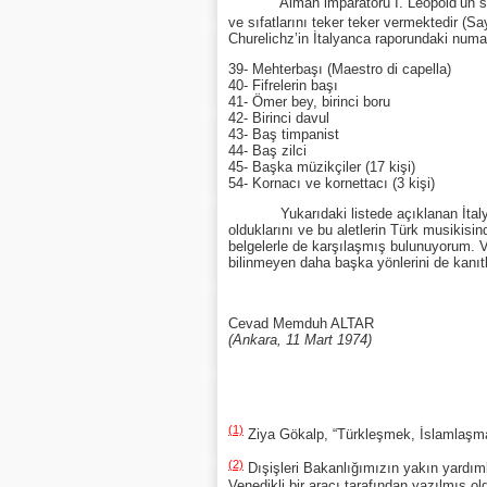
Alman imparatoru I. Leopold’ün saray mü
ve sıfatlarını teker teker vermektedir (Sa
Churelichz’in İtalyanca raporundaki numar
39- Mehterbaşı (Maestro di capella)
40- Fifrelerin başı
41- Ömer bey, birinci boru
42- Birinci davul
43- Baş timpanist
44- Baş zilci
45- Başka müzikçiler (17 kişi)
54- Kornacı ve kornettacı (3 kişi)
Yukarıdaki listede açıklanan İtalyanca 
olduklarını ve bu aletlerin Türk musikisi
belgelerle de karşılaşmış bulunuyorum. Ve
bilinmeyen daha başka yönlerini de kanı
Cevad Memduh ALTAR
(Ankara, 11 Mart 1974)
(1)
Ziya Gökalp, “Türkleşmek, İslamlaşmak
(2)
Dışişleri Bakanlığımızın yakın yardıml
Venedikli bir aracı tarafından yazılmış ol