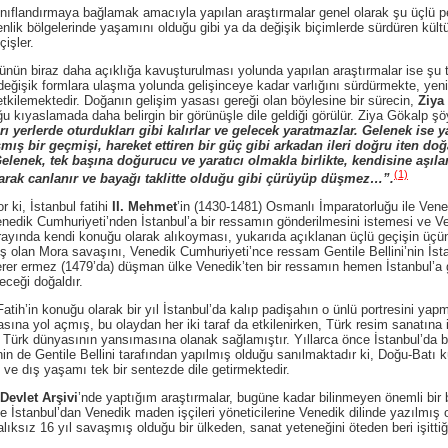
landırmaya bağlamak amacıyla yapılan araştırmalar genel olarak şu üçlü pe
enlik bölgelerinde yaşamını olduğu gibi ya da değişik biçimlerde sürdüren kültü
işler.
biraz daha açıklığa kavuşturulması yolunda yapılan araştırmalar ise şu tür
değişik formlara ulaşma yolunda gelişinceye kadar varlığını sürdürmekte, yeni
 etkilemektedir. Doğanın gelişim yasası gereği olan böylesine bir sürecin,
Ziya
u kıyaslamada daha belirgin bir görünüşle dile geldiği görülür. Ziya Gökalp ş
arı yerlerde oturdukları gibi kalırlar ve gelecek yaratmazlar. Gelenek is
şmış bir geçmişi, hareket ettiren bir güç gibi arkadan ileri doğru iten doğa
Gelenek, tek başına doğurucu ve yaratıcı olmakla birlikte, kendisine aşıla
(1)
arak canlanır ve bayağı taklitte olduğu gibi çürüyüp düşmez…”.
, İstanbul fatihi
II. Mehmet
’in (1430-1481) Osmanlı İmparatorluğu ile Ven
nedik Cumhuriyeti’nden İstanbul’a bir ressamın gönderilmesini istemesi ve V
arayında kendi konuğu olarak alıkoyması, yukarıda açıklanan üçlü geçişin üçünc
ş olan Mora savaşını, Venedik Cumhuriyeti’nce ressam Gentile Bellini’nin İs
 erer ermez (1479’da) düşman ülke Venedik’ten bir ressamın hemen İstanbul’a 
eceği doğaldır.
in konuğu olarak bir yıl İstanbul’da kalıp padişahın o ünlü portresini yap
ına yol açmış, bu olaydan her iki taraf da etkilenirken, Türk resim sanatına il
a Türk dünyasının yansımasına olanak sağlamıştır. Yıllarca önce İstanbul’da 
n de Gentile Bellini tarafından yapılmış olduğu sanılmaktadır ki, Doğu-Batı kül
 ve dış yaşamı tek bir sentezde dile getirmektedir.
Devlet Arşivi
’nde yaptığım araştırmalar, bugüne kadar bilinmeyen önemli bir
ve İstanbul’dan Venedik maden işçileri yöneticilerine Venedik dilinde yazılmış 
lıksız 16 yıl savaşmış olduğu bir ülkeden, sanat yeteneğini öteden beri işittiğ