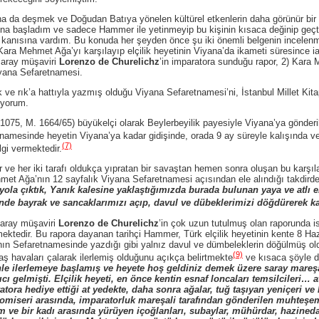
şmek ve Doğudan Batıya yönelen kültürel etkenlerin daha görünür bir be
ına başladım ve sadece Hammer ile yetinmeyip bu kişinin kısaca değinip geçti
u kanısına vardım. Bu konuda her şeyden önce şu iki önemli belgenin incelenm
Kara Mehmet Ağa’yı karşılayıp elçilik heyetinin Viyana’da ikameti süresince ia
 saray müşaviri
Lorenzo de Churelichz
’in imparatora sunduğu rapor, 2) Kara
yana Sefaretnamesi.
’a hattıyla yazmış olduğu Viyana Sefaretnamesi’ni, İstanbul Millet Kitap
uyorum.
 M. 1664/65) büyükelçi olarak Beylerbeyilik payesiyle Viyana’ya gönderi
etnamesinde heyetin Viyana’ya kadar gidişinde, orada 9 ay süreyle kalışında 
(7)
lgi vermektedir.
 iki tarafı oldukça yıpratan bir savaştan hemen sonra oluşan bu karşılaşma
t Ağa’nın 12 sayfalık Viyana Sefaretnamesi açısından ele alındığı takdirde,
la çıktık, Yanık kalesine yaklaştığımızda burada bulunan yaya ve atlı erl
inde bayrak ve sancaklarımızı açıp, davul ve dübeklerimizi döğdürerek k
ray müşaviri
Lorenzo de Churelichz
’in çok uzun tutulmuş olan raporunda is
ktedir. Bu rapora dayanan tarihçi Hammer, Türk elçilik heyetinin kente 8 Hazi
ın Sefaretnamesinde yazdığı gibi yalnız davul ve dümbeleklerin döğülmüş oldu
(9)
aş havaları çalarak ilerlemiş olduğunu açıkça belirtmekte
ve kısaca şöyle 
nle ilerlemeye başlamış ve heyete hoş geldiniz demek üzere saray mareşal
cı gelmişti. Elçilik heyeti, en önce kentin esnaf loncaları temsilcileri… 
atora hediye ettiği at yedekte, daha sonra ağalar, tuğ taşıyan yeniçeri 
 komiseri arasında, imparatorluk mareşali tarafından gönderilen muhteşem
m ve bir kadı arasında yürüyen içoğlanları, subaylar, mühürdar, hazined