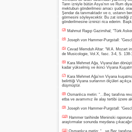
Tanrı izniyle bütün Asya’nın ve Rum diya
mektubun gönderilmesi amacı şudur, orada
Şendar da tanımaktadır ve o, ustanın beni
görmesini söyleyecektir. Bu zat istediği
gönderilmesine izninizi rica ederim. Başk
(3)
Mahmut Ragıp Gazimihal; “Türk Askerî 
(4)
Joseph von Hammer-Purgstall: “Geschi
(5)
Cevad Memduh Altar: “W.A. Mozart im 
de Musicologie, Vol.X, fasc. 3-4, S. 138-
(6)
Kara Mehmet Ağa, Viyana’dan dönüşte S
kadar yükselmiş ve ikinci Viyana Kuşatm
(7)
Kara Mehmet Ağa’nın Viyana kuşatması
belirttiği Viyana surlarının ölçüleri aç
düşmüştür.
(8)
Osmanlıca metin: “…Beç tarafına revan
etba ve avamımız ile alay tertibi üzere 
(9)
Joseph von Hammer-Purgstall: “Geschi
(10)
Hammer tarihinde Meninski raporuna d
araştırmalar sonunda meydana çıkacağına
(11)
Osmanlıca metin: “…ve Beç tarafına 