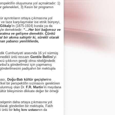
rspektifin oluşumuna yol açmaktadır: 1)
r gelenekleri, 3) Kesin bir programın
 ayrıntıların ortaya çıkmasına yol
 ve taze karşılaşmalar ise etnik bünyeyi,
 Gökalp
’in (1875-1924) kurala ya da
öyle demektedir:
“…Her biri bağımsız ve
e yaratma ve gelişme demektir. Çünkü
l bir akıma sahiptir ki, sürekli olarak
nan yabancı yeniliklerde,
edik Cumhuriyeti arasında 16 yıl sürmüş
enedikli ünlü ressam
Gentile Bellini
’yi
ü şıkkının gereği olma niteliğindedir.
tanbul’a gönderilmesi için yapmamış
gönderilmesini padişahın bir mektupla
ması,
Doğu-Batı kültür geçişleri
ne
kel bir perspektifin sızmasını gerektiren
bulunmuş olan Dr.
F.R. Martin
’in meydana
tür bileşiminin dikkate değer bir örneği
 belgenin daha ortaya çıkmasına yol
olarak gönderilen bir mektupla, Fatih
i ünlü bir
kılıç kını ustası
nın da