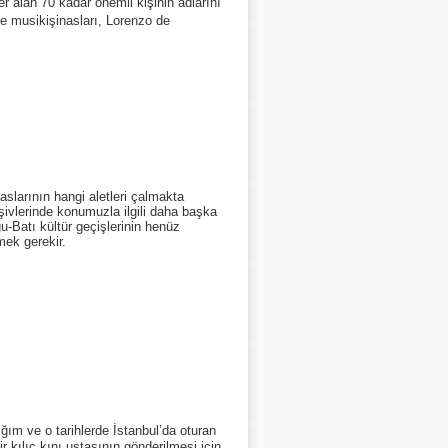
alan 70 kadar önemli kişinin adlarını
e musikişinasları, Lorenzo de
larının hangi aletleri çalmakta
şivlerinde konumuzla ilgili daha başka
u-Batı kültür geçişlerinin henüz
mek gerekir.
ım ve o tarihlerde İstanbul’da oturan
r kılıç kını ustasının gönderilmesi için.