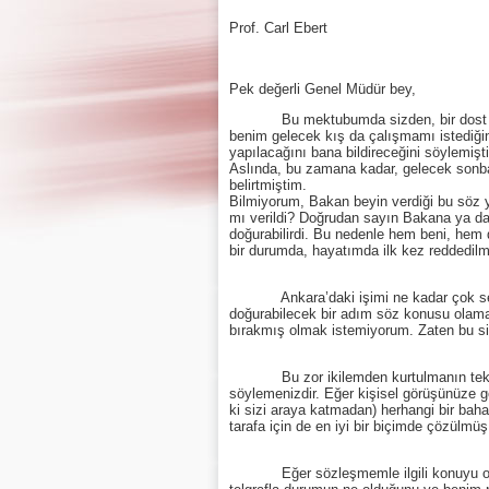
Prof. Carl Ebert 
Pek değerli Genel Müdür bey,
Bu mektubumda sizden, bir dost olarak 
benim gelecek kış da çalışmamı istediği
yapılacağını bana bildireceğini söylemi
Aslında, bu zamana kadar, gelecek sonbah
belirtmiştim.
Bilmiyorum, Bakan beyin verdiği bu söz y
mı verildi? Doğrudan sayın Bakana ya da 
doğurabilirdi. Bu nedenle hem beni, hem
bir durumda, hayatımda ilk kez reddedilm
Ankara’daki işimi ne kadar çok sevdiğ
doğurabilecek bir adım söz konusu olamaz
bırakmış olmak istemiyorum. Zaten bu siz
Bu zor ikilemden kurtulmanın tek
söylemenizdir. Eğer kişisel görüşünüze 
ki sizi araya katmadan) herhangi bir baha
tarafa için de en iyi bir biçimde çözülmü
Eğer sözleşmemle ilgili konuyu olabil