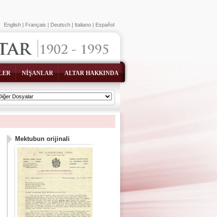
English
|
Français
|
Deutsch
|
Italiano
|
Español
LER
NİŞANLAR
ALTAR HAKKINDA
Mektubun orijinali