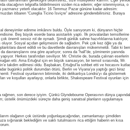
asıl davranmam gerektiğini bildirirseniz, size müteşekkir kalırım. Eğer yenid
da olacağının telgrafla bildirilmesini sizden rica ederim; eğer istenmiyorsa, o
ü yazmanız yeterli olacaktır. 16 Temmuz Pazar gününe kadar adresim:
dan itibaren “Cureglia Ticino İsviçre” adresine gönderebilirsiniz. Buraya
neyimler edinme imkânını buldu. Öyle sanıyorum ki, dünyanın hiçbir
disine. Beş büyük eserde bana asistanlık yaptı. İlk provalardan temsillerine
 çok önemli sessiz rol de oynadı. Şimdi günlük sahne hazırlıklarına katılıyor,
oluyor. Sosyal açıdan gelişmesini de sağladım. Pek çok kez öğle ya da
plantılara davet edildi ve bu davetlerde davranışları mükemmeldi. Tabii ki ben
a davranışlarını ona göre ayarlıyor; sonra da “hall”de, şöminenin yanında
 yapıyor. Herkes tarafından seviliyor. Mr. Christie de, burada çalınan eserlerin
mağan etti. Ama Ertuğrul için en büyük sansasyon, bir temsil sırasında, Mr.
n’e takdim edilmesi oldu. Başbakan, Ertuğrul’la sohbet etti ve hocasını kutlad
ar bugünkü politik durumdan ötürü, Berlin ve Viyana’ya yaptığı gezi biraz
emli. Festival oyunlarının bitiminde, iki delikanlıya Londra’yı da göstermek
arı ve koşulları ayarlayıp, onlarla birlikte, Shakespeare Festival oyunları için
ğmen, son derece iyiyim. Çünkü Glyndebourne Operasının dünya çapında
m; üstelik önümüzdeki süreçte daha geniş sanatsal planların uygulamaya
 olağanın çok üstünde yoğunlaşacağından, zamanlamayı şimdiden
a sığınarak beklediğim ve saklı tutulmasını rica ettiğim haberin en kısa
iyorum.