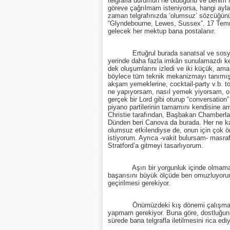
telgrafla durumun ne olduğunu ve benim n
göreve çağrılmam isteniyorsa, hangi aylar
zaman telgrafınızda ‘olumsuz’ sözcüğün
“Glyndebourne, Lewes, Sussex”. 17 Temmuz
gelecek her mektup bana postalanır.
Ertuğrul burada sanatsal ve sosyal de
yerinde daha fazla imkân sunulamazdı ken
dek oluşumlarını izledi ve iki küçük, ama
böylece tüm teknik mekanizmayı tanımış 
akşam yemeklerine, cocktail-party v.b. to
ne yapıyorsam, nasıl yemek yiyorsam, o d
gerçek bir Lord gibi oturup “conversation”
piyano partilerinin tamamını kendisine ar
Christie tarafından, Başbakan Chamberlai
Dünden beri Canova da burada. Her ne kad
olumsuz etkilendiyse de, onun için çok ön
istiyorum. Ayrıca -vakit bulursam- masrafl
Stratford’a gitmeyi tasarlıyorum.
Aşırı bir yorgunluk içinde olmama ra
başarısını büyük ölçüde ben omuzluyoru
geçirilmesi gerekiyor.
Önümüzdeki kış dönemi çalışmalarım
yapmam gerekiyor. Buna göre, dostluğunuz
sürede bana telgrafla iletilmesini rica ed