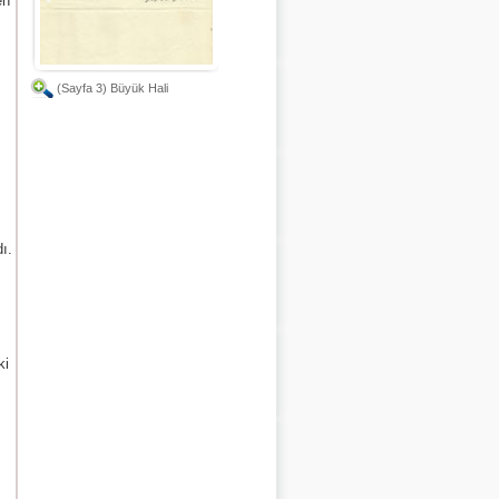
en
(Sayfa 3) Büyük Hali
ı.
ki