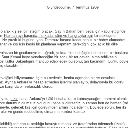
Glyndebourne, 7 Temmuz 1939
kişisel bir isteğim olacak. Sayın Bakan beni veda için kabul ettiğinde,
ni,
Haziran ayı başında, ne kadar süre ve hangi aylar için
bir sözleşme
şti. Ne yazık ki bugüne, yani Temmuz başına kadar henüz bir haber alamadım.
ar ve kış için kesin bir planlama yapmam gerektiğini çok açık bir dille
alnızca bir gecikmeye mı uğradı, yoksa fikrini değiştirdi de benim bir başkas
Suut Kemal beye yönelteceğim bir soru, bir ret cevabı alma tehlikesini
 de Kültür Bakanlığını mahcup edebilecek bu sonuçtan kaçındım. Çünkü böyl
iş olacaktım!
imi biliyorsunuz. İşte bu nedenle, benim açımdan bir ret cevabını
. Ayrıca Ankara’yı hesap etmeden işlerimi planlayıp, dolayısıyla bu görevi
e karşı da bir vefasızlık olurdu.
 yolu,
sizin
bana, Ankara’yı hâlâ hesaba katıp katmayacağımı samimi olarak
göre durumun olumsuz olduğunu bana bildirirseniz, o zaman ben de hemen (tab
neyle, gelecek kış için görevimden affımı rica ederim. Böylece sorun, her iki
ş olur ve geride reddedilmiş olmanın sıkıntısı kalmaz.
diğince çabuk açıklığa kavuşturursanız ve (tarafımdan ödenmek üzere)