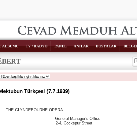
F ALBÜMÜ
TV / RADYO
PANEL
ANILAR
DOSYALAR
BELGE
E
BERT
Mektubun Türkçesi (7.7.1939)
THE GLYNDEBOURNE OPERA
se General Manager’s Office
2-4, Cockspur Street