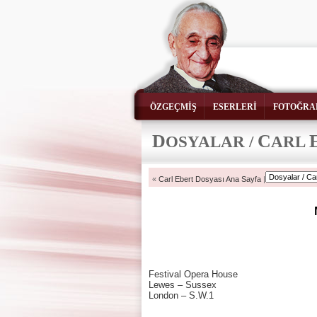
ÖZGEÇMİŞ
ESERLERİ
FOTOĞRA
D
C
OSYALAR /
ARL
«
Carl Ebert Dosyası Ana Sayfa
|
Festival Opera Hou
Lewes – Sussex 
London – S.W.1