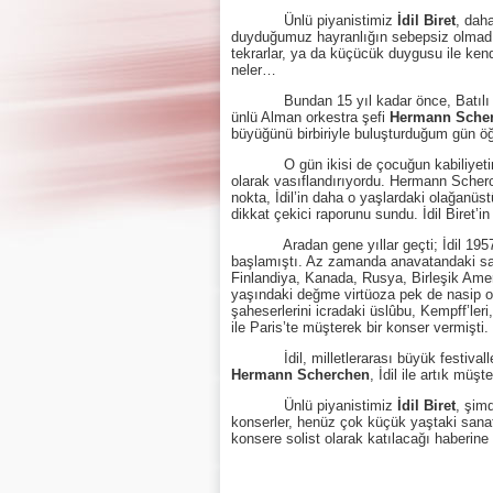
Ünlü piyanistimiz
İdil Biret
, dah
duyduğumuz hayranlığın sebepsiz olmadığı 
tekrarlar, ya da küçücük duygusu ile kend
neler…
Bundan 15 yıl kadar önce, Batılı iki bü
ünlü Alman orkestra şefi
Hermann Sche
büyüğünü birbiriyle buluşturduğum gün öğr
O gün ikisi de çocuğun kabiliyetine ha
olarak vasıflandırıyordu. Hermann Scher
nokta, İdil’in daha o yaşlardaki olağanü
dikkat çekici raporunu sundu. İdil Biret’
Aradan gene yıllar geçti; İdil 1957’de Pa
başlamıştı. Az zamanda anavatandaki sayı
Finlandiya, Kanada, Rusya, Birleşik Amer
yaşındaki değme virtüoza pek de nasip olm
şaheserlerini icradaki üslûbu, Kempff’leri,
ile Paris’te müşterek bir konser vermişti.
İdil, milletlerarası büyük festivallerde
Hermann Scherchen
, İdil ile artık müş
Ünlü piyanistimiz
İdil Biret
, şim
konserler, henüz çok küçük yaştaki sanat 
konsere solist olarak katılacağı haberine