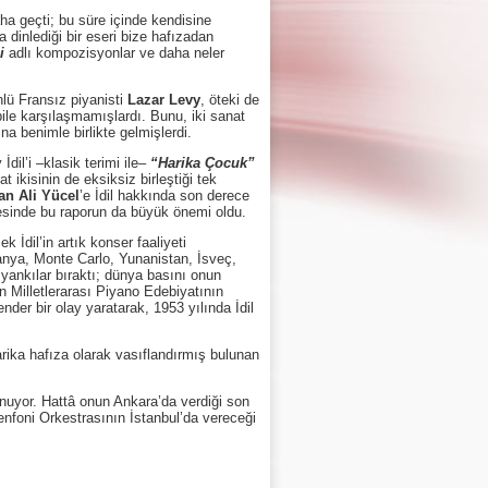
ha geçti; bu süre içinde kendisine
 dinlediği bir eseri bize hafızadan
i
adlı kompozisyonlar ve daha neler
lü Fransız piyanisti
Lazar Levy
, öteki de
e bile karşılaşmamışlardı. Bunu, iki sanat
a benimle birlikte gelmişlerdi.
l’i –klasik terimi ile–
“Harika Çocuk”
 ikisinin de eksiksiz birleştiği tek
an Ali Yücel
’e İdil hakkında son derece
lmesinde bu raporun da büyük önemi oldu.
İdil’in artık konser faaliyeti
anya, Monte Carlo, Yunanistan, İsveç,
yankılar bıraktı; dünya basını onun
in Milletlerarası Piyano Edebiyatının
ender bir olay yaratarak, 1953 yılında İdil
rika hafıza olarak vasıflandırmış bulunan
nuyor. Hattâ onun Ankara’da verdiği son
Senfoni Orkestrasının İstanbul’da vereceği