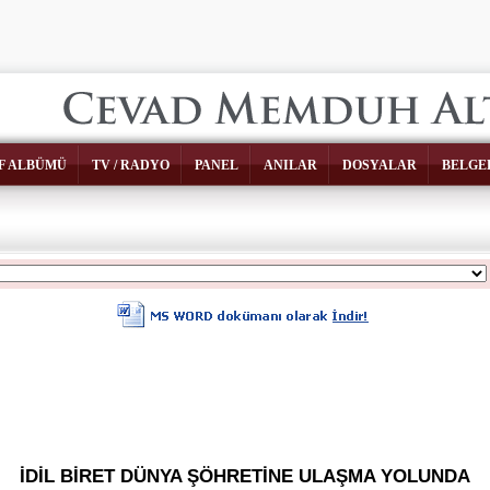
F ALBÜMÜ
TV / RADYO
PANEL
ANILAR
DOSYALAR
BELGE
İDİL BİRET DÜNYA ŞÖHRETİNE ULAŞMA YOLUNDA