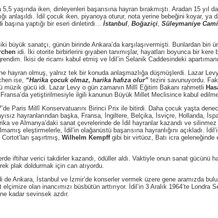
a 5,5 yaşında iken, dinleyenleri başarısına hayran bırakmıştı. Aradan 15 yıl da
anlaşıldı. İdil çocuk iken, piyanoya oturur, nota yerine bebeğini koyar, ya da
i başına yaptığı bir eseri dinletirdi…
İstanbul
,
Boğaziçi
,
Süleymaniye Cami
yük sanatçı, günün birinde Ankara’da karşılaşıvermişti. Bunlardan biri ün
rchen
idi. İki otorite birbirlerini gıyaben tanımışlar, hayatları boyunca bir ker
endim. İkisi de ricamı kabul etmiş ve İdil’in Selanik Caddesindeki apartımanın
yran olmuş, yalnız tek bir konuda anlaşmazlığa düşmüşlerdi. Lazar Levy İdi
chen ise,
“Harika çocuk olmaz, harika hafıza olur”
tezini savunuyordu. Fakat
stü müzik gücü idi. Lazar Levy o gün zamanın Millî Eğitim Bakanı rahmetli
Has
in Fransa’da yetiştirilmesiyle ilgili kanunun Büyük Millet Meclisince kabul edi
ris Millî Konservatuarını Birinci Prix ile bitirdi. Daha çocuk yaşta denecek 
sız hayranlarından başka, Fransa, İngiltere, Belçika, İsviçre, Hollanda, İsp
ika ve Almanya’daki sanat çevrelerinde de İdil hayranlar kazandı ve silinmez 
amış eleştirmelerle, İdil’in olağanüstü başarısına hayranlığını açıkladı. İdil’
 Cortot’ları şaşırtmış,
Wilhelm Kempff
gibi bir virtüoz, Batı icra geleneğinde 
 iftihar verici takdirler kazandı, ödüller aldı. Vaktiyle onun sanat gücünü ha
terek plak doldurmak için can atıyordu.
di de Ankara, İstanbul ve İzmir’de konserler vermek üzere gene aramızda bulu
elçimize olan inancımızı büsbütün arttırıyor. İdil’in 3 Aralık 1964’te Londra 
 ne kadar sevinsek azdır.