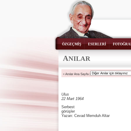
ÖZGEÇMİŞ
ESERLERİ
FOTOĞRA
A
NILAR
«
Anılar Ana Sayfa
|
Ulus
22 Mart 1964
Serbest
görüşler
Yazan: Cevad Memduh Altar