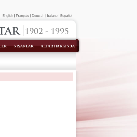
English
|
Français
|
Deutsch
|
Italiano
|
Español
LER
NİŞANLAR
ALTAR HAKKINDA