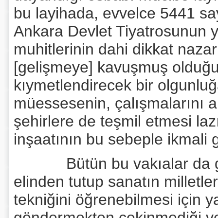
bu layihada, evvelce 5441 sa
Ankara Devlet Tiyatrosunun 
muhitlerinin dahi dikkat nazar
[gelişmeye] kavuşmuş olduğu 
kıymetlendirecek bir olgunlu
müessesenin, çalışmalarını a
şehirlere de teşmil etmesi laz
inşaatının bu sebeple ikmali g
Bütün bu vakıalar da göster
elinden tutup sanatın milletl
tekniğini öğrenebilmesi için 
göndermekten çekinmediği ve