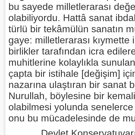
bu sayede milletlerarası değe
olabiliyordu. Hattâ sanat ibdal
türlü bir tekâmülün sanatın müz
gaye: milletlerarası kıymette
birlikler tarafından icra edil
muhitlerine kolaylıkla sunulan,
çapta bir istihale [değişim] içi
nazarına ulaştıran bir sanat b
Nurullah, böylesine bir kemal
olabilmesi yolunda senelerce 
onu bu mücadelesinde de muv
Devlet Konservatuvarının,