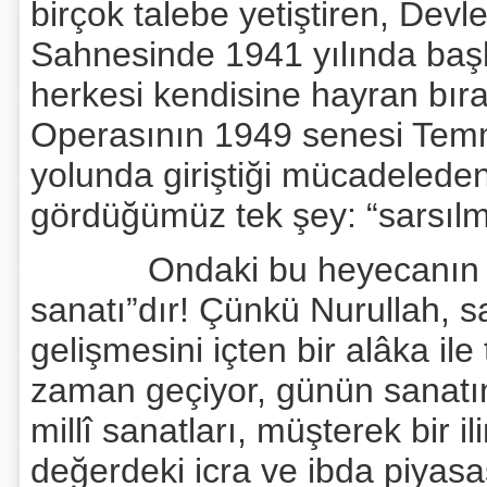
birçok talebe yetiştiren, Devl
Sahnesinde 1941 yılında başl
herkesi kendisine hayran bıra
Operasının 1949 senesi Tem
yolunda giriştiği mücadeleden
gördüğümüz tek şey: “sarsılm
Ondaki bu heyecanın yöne
sanatı”dır! Çünkü Nurullah, 
gelişmesini içten bir alâka il
zaman geçiyor, günün sanatını
millî sanatları, müşterek bir i
değerdeki icra ve ibda piyasa