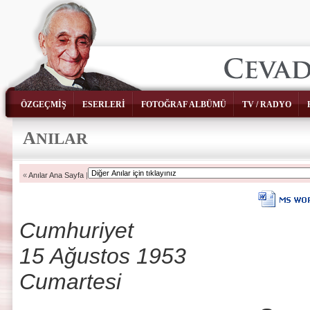
ÖZGEÇMİŞ
ESERLERİ
FOTOĞRAF ALBÜMÜ
TV / RADYO
A
NILAR
«
Anılar Ana Sayfa
|
Cumhuriyet
15 Ağustos 1953
Cumartesi