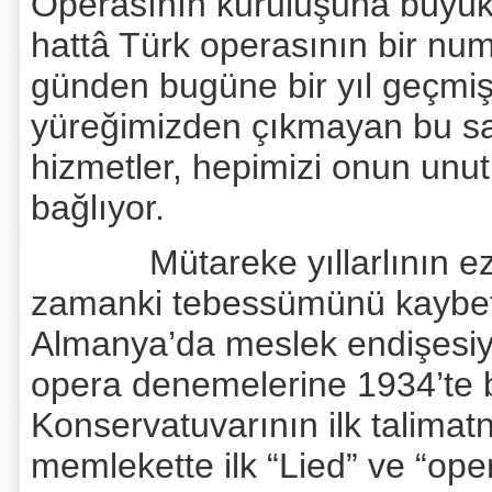
Operasının kuruluşuna büyük 
hattâ Türk operasının bir nu
günden bugüne bir yıl geçmiş
yüreğimizden çıkmayan bu sa
hizmetler, hepimizi onun unu
bağlıyor.
Mütareke yıllarlının ezici 
zamanki tebessümünü kaybetm
Almanya’da meslek endişesiyle
opera denemelerine 1934’te ba
Konservatuvarının ilk talimat
memlekette ilk “Lied” ve “op