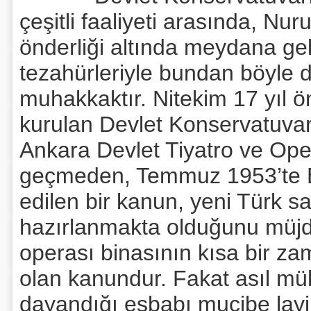
çeşitli faaliyeti arasında, Nur
önderliği altında meydana gel
tezahürleriyle bundan böyle d
muhakkaktır. Nitekim 17 yıl ö
kurulan Devlet Konservatuvar
Ankara Devlet Tiyatro ve Ope
geçmeden, Temmuz 1953’te Bü
edilen bir kanun, yeni Türk s
hazırlanmakta olduğunu müjde
operası binasının kısa bir z
olan kanundur. Fakat asıl m
dayandığı esbabı mucibe layiha