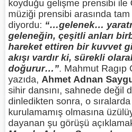
koyduğu gelişme prensibi ile 
müziği prensibi arasında tam b
diyordu:
“…gelenek… yaratm
geleneğin, çeşitli anları bi
hareket ettiren bir kuvvet g
akışı vardır ki, sürekli olar
doğurur…”
. Mahmut Ragıp G
yazıda,
Ahmet Adnan Sayg
sihir dansını, sahnede değil 
dinledikten sonra, o sıralard
kurulamamış olmasına üzülüyo
dayanan şu görüşü açıklamak