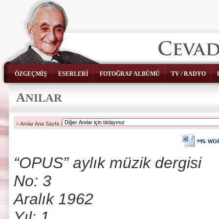
ÖZGEÇMİŞ
ESERLERİ
FOTOĞRAF ALBÜMÜ
TV / RADYO
A
NILAR
«
Anılar Ana Sayfa
|
“OPUS” aylık müzik dergisi
No: 3
Aralık 1962
Yıl: 1