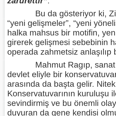
zarurettir”
.
Bu da gösteriyor ki, Ziya
“yeni gelişmeler”, “yeni yönel
halka mahsus bir motifin, ye
girerek gelişmesi sebebinin ha
operada zahmetsiz anlaşılıp 
Mahmut Ragıp, sanat işler
devlet eliyle bir konservatuva
arasında da başta gelir. Nite
Konservatuvarının kuruluşu ile
sevindirmiş ve bu önemli olay
duyuran da gene kendisi olm