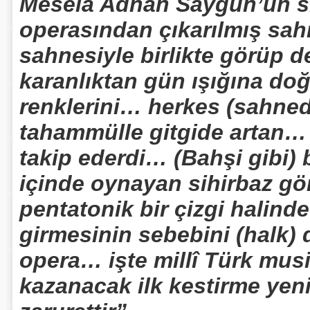
Mesela Adnan Saygun’un si
operasından çıkarılmış sahn
sahnesiyle birlikte görüp
karanlıktan gün ışığına doğ
renklerini… herkes (sahnede
tahammülle gitgide artan… 
takip ederdi… (Bahşi gibi) 
içinde oynayan sihirbaz gö
pentatonik bir çizgi halin
girmesinin sebebini (halk)
opera… işte millî Türk musi
kazanacak ilk kestirme yenil