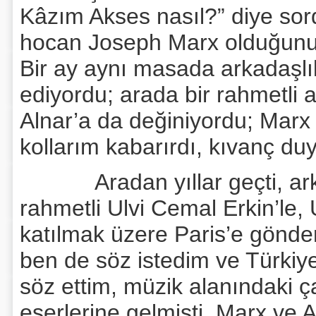
Kâzım Akses nasıl?” diye sor
hocan Joseph Marx olduğunu a
Bir ay aynı masada arkadaşlı
ediyordu; arada bir rahmetli 
Alnar’a da değiniyordu; Marx
kollarım kabarırdı, kıvanç du
Aradan yıllar geçti, arka
rahmetli Ulvi Cemal Erkin’le
katılmak üzere Paris’e gönder
ben de söz istedim ve Türkiy
söz ettim, müzik alanındaki ç
eserlerine gelmişti, Marx ve Al