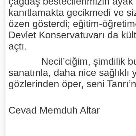
çağdaş bestecilerimizin ayak 
kanıtlamakta gecikmedi ve siz
özen gösterdi; eğitim-öğret
Devlet Konservatuvarı da kül
açtı.
Necil’ciğim, şimdilik bu ka
sanatınla, daha nice sağlıklı 
gözlerinden öper, seni Tanrı’
Cevad Memduh Altar