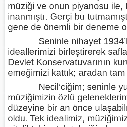
müziği ve onun piyanosu ile, 
inanmıştı. Gerçi bu tutmamış
gene de önemli bir deneme olm
Seninle nihayet 1934’lerd
ideallerimizi birleştirerek saf
Devlet Konservatuvarının kur
emeğimizi kattık; aradan tam 4
Necil’ciğim; seninle yurt i
müziğimizin özlü gelenekleri
düzeyine bir an önce ulaşabi
oldu. Tek idealimiz, müziğimiz