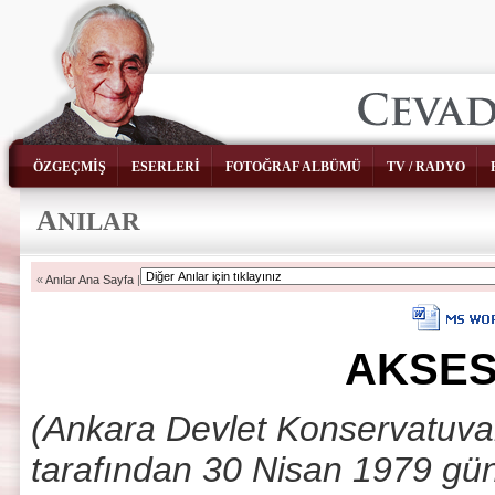
ÖZGEÇMİŞ
ESERLERİ
FOTOĞRAF ALBÜMÜ
TV / RADYO
A
NILAR
«
Anılar Ana Sayfa
|
AKSES
(Ankara Devlet Konservatuvar
tarafından 30 Nisan 1979 gü