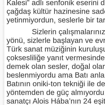
Kalesi” adlı senfonik eserini d
çağdaş kültür hazinesine sad
yetinmiyordun, seslerle bir ta
Sizlerin çalışmalarınızın v
yönü, sizlerle başlayan ve ev
Türk sanat müziğinin kuruluşu
çoksesliliğe yanıt vermesindeki
demek olan sesler, doğal olar
beslenmiyordu ama Batı anlam
Batının oniki-ton tekniği ile de
yöntemden de güç almıyordu
sanatçı Alois Hába’nın 24 eşit