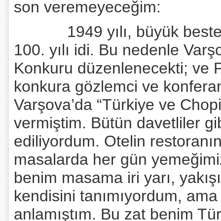
son veremeyeceğim:
1949 yılı, büyük besteci 
100. yılı idi. Bu nedenle Var
Konkuru düzenlenecekti; ve P
konkura gözlemci ve konferans
Varşova’da “Türkiye ve Chopin
vermiştim. Bütün davetliler gi
ediliyordum. Otelin restoranınd
masalarda her gün yemeğimiz
benim masama iri yarı, yakışıklı
kendisini tanımıyordum, ama 
anlamıştım. Bu zat benim Tür