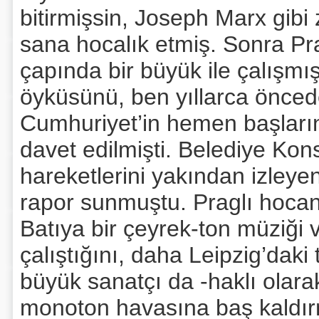
bitirmişsin, Joseph Marx gib
sana hocalık etmiş. Sonra Pr
çapında bir büyük ile çalışmı
öyküsünü, ben yıllarca önced
Cumhuriyet’in hemen başların
davet edilmişti. Belediye Kon
hareketlerini yakından izleyen
rapor sunmuştu. Praglı hocan
Batıya bir çeyrek-ton müziği
çalıştığını, daha Leipzig’daki 
büyük sanatçı da -haklı olarak
monoton havasına baş kaldır