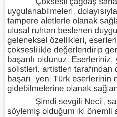
Çoksesli çağdaş sanat müz
uygulanabilmeleri, dolayısıyla
tampere aletlerle olanak sağl
ulusal ruhtan beslenen duygulan
geleneksel özellikleri, eserle
çokseslilikle değerlendirip g
başarılı oldunuz. Eserleriniz,
solistleri, artistleri tarafınd
başarı, yeni Türk eserlerinin
gidebilmelerine olanak sağla
Şimdi sevgili Necil, sana
söylemiş olduğum iki önemli