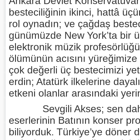
Ankara Devlet Konservatuvarı
besteciliğinin ikinci, hattâ üç
rol oynadın; ve çağdaş bestec
günümüzde New York’ta bir ü
elektronik müzik profesörlüğü
ölümünün acısını yüreğimiz
çok değerli üç bestecimizi ye
erdin; Atatürk ilkelerine daya
etkeni olanlar arasındaki yerin
Sevgili Akses; sen daha Tü
eserlerinin Batının konser pr
biliyorduk. Türkiye’ye döner 