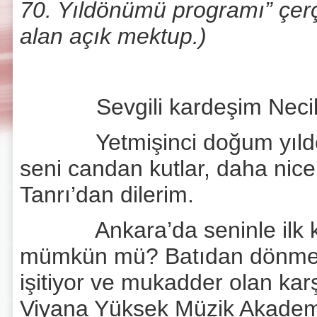
70. Yıldönümü programı” çerç
alan açık mektup.)
Sevgili kardeşim Necil
Yetmişinci doğum yıldönüm
seni candan kutlar, daha nice
Tanrı’dan dilerim.
Ankara’da seninle ilk kar
mümkün mü? Batıdan dönmek 
işitiyor ve mukadder olan ka
Viyana Yüksek Müzik Akadem